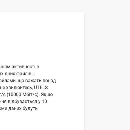
нням активності в
хідних файлів і,
файлами, що важать понад
е не хвилюйтесь, UTELS
т/c (10000 Мбіт/с). Якщо
ння відбувається у 10
'єми даних будуть