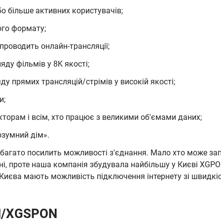
або більше активних користувачів;
ого формату;
проводить онлайн-трансляції;
ду фільмів у 8K якості;
у прямих трансляцій/стрімів у високій якості;
и;
кторам і всім, хто працює з великими об'ємами даних;
озумний дім».
 набагато посилить можливості з'єднання. Мало хто може з
ні, проте наша компанія збудувала найбільшу у Києві XG
Києва мають можливість підключення інтернету зі швидкіс
N/XGSPON