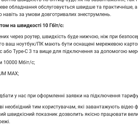
еве обладнання обслуговується швидше та практичніше, 
о навіть за умови довготривалих знеструмлень.
том на швидкості 10 Гбіт/c:
ених через роутер, швидкість буде нижчою, ніж при безпос
ого ваш ноутбук/ПК мають бути оснащені мережевою карто
c або Type-C 3 та вище для підключення за допомогою мер
и 10000 Мбіт/c;
UM MAX;
ридбати у нас при оформленні заявки на підключення тари
єві необхідний тим користувачам, які завантажують відео ф
ий швидкісний показник дозволить якісно працювати велик
режі.