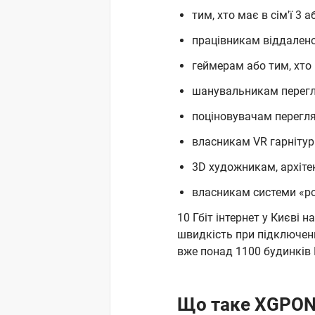
тим, хто має в сім'ї 3 
працівникам віддален
геймерам або тим, хто 
шанувальникам перегля
поціновувачам перегляд
власникам VR гарнітур
3D художникам, архіте
власникам системи «р
10 Гбіт інтернет у Києві
швидкість при підключен
вже понад 1100 будинків 
Що таке XGPO