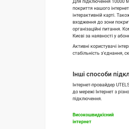
Для підключення 10000 Мб
покриття нашого інтернет
інтерактивній карті. Тако
входження до зони покрит
організаційні питання. К
Києві за наявності у або
Активні користувачі інте
стабільність з'єднання, 
Інші способи під
Інтернет-провайдер UTEL
до мережі Інтернет з різ
підключення.
Високошвидкісний
інтернет