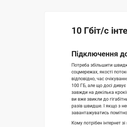
10 Гбіт/c інт
Підключення до
Потреба збільшити швидкі
соцмережах, якості потоко
відповідно, час очікуван
100 ГБ, але що досі диву
завжди на декілька крокі
ви вже звикли до гігабітн
разів швидше. І якщо з н
завантажуватись помітн
Кому потрібен інтернет зі