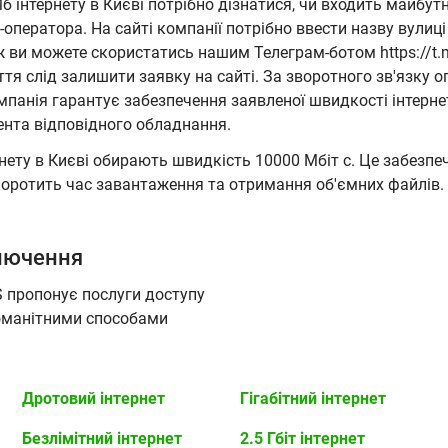
 інтернету в Києві потрібно дізнатися, чи входить майбутн
-оператора. На сайті компанії потрібно ввести назву вулиц
ж ви можете скористатись нашим Телеграм-ботом https://t.m
тя слід залишити заявку на сайті. За зворотного зв'язку 
омпанія гарантує забезпечення заявленої швидкості інтерне
нента відповідного обладнання.
рнету в Києві обирають швидкість 10000 Мбіт с. Це забезпе
скоротить час завантаження та отримання об'ємних файлів.
ключення
S пропонує послуги доступу
номанітними способами
Дротовий інтернет
Гігабітний інтернет
Безлімітний інтернет
2.5 Гбіт інтернет