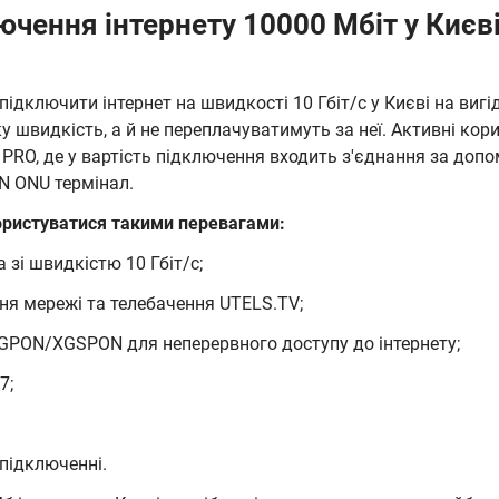
ючення інтернету 10000 Мбіт у Києві
ідключити інтернет на швидкості 10 Гбіт/c у Києві на виг
 швидкість, а й не переплачуватимуть за неї. Активні кор
RO, де у вартість підключення входить з'єднання за доп
 ONU термінал.
ористуватися такими перевагами:
 зі швидкістю 10 Гбіт/c;
я мережі та телебачення UTELS.TV;
XGPON/XGSPON для неперервного доступу до інтернету;
7;
 підключенні.