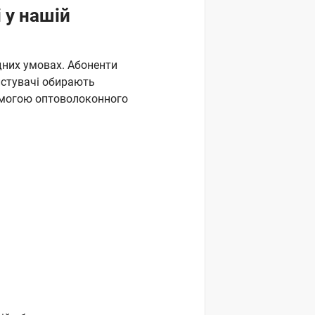
 у нашій
ідних умовах. Абоненти
истувачі обирають
омогою оптоволоконного