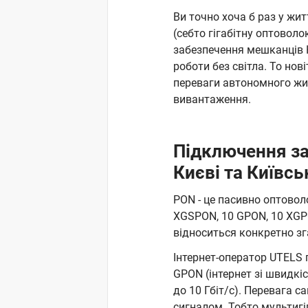
Ви точно хоча б раз у жи
(себто гігабітну оптовол
забезпечення мешканців К
роботи без світла. То но
переваги автономного жив
вивантаження.
Підключення за
Києві та Київсь
PON - це пасивно оптовол
XGSPON, 10 GPON, 10 XGP
відноситься конкретно з
Інтернет-оператор UTELS 
GPON (інтернет зі швидкі
до 10 Гбіт/с). Перевага 
сигналом. Тобто мультигі