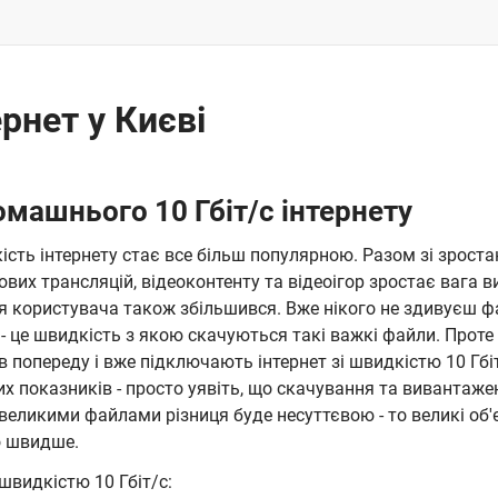
ернет у Києві
машнього 10 Гбіт/c інтернету
сть інтернету стає все більш популярною. Разом зі зроста
вих трансляцій, відеоконтенту та відеоігор зростає вага ви
ня користувача також збільшився. Вже нікого не здивуєш 
є - це швидкість з якою скачуються такі важкі файли. Прот
в попереду і вже підключають інтернет зі швидкістю 10 Гбі
их показників - просто уявіть, що скачування та вивантаже
евеликими файлами різниця буде несуттєвою - то великі об
о швидше.
 швидкістю 10 Гбіт/c: