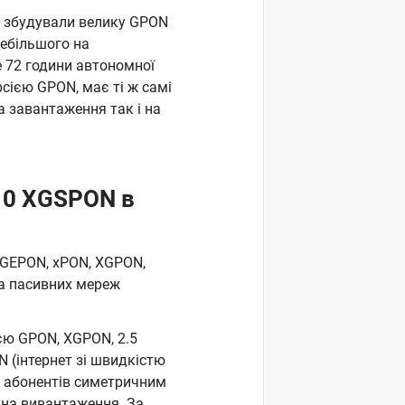
 а збудували велику GPON
дебільшого на
е 72 години автономної
сією GPON, має ті ж самі
а завантаження так і на
10 XGSPON в
 GEPON, xPON, XGPON,
а пасивних мереж
ією GPON, XGPON, 2.5
N (інтернет зі швидкістю
ти абонентів симетричним
і на вивантаження. За