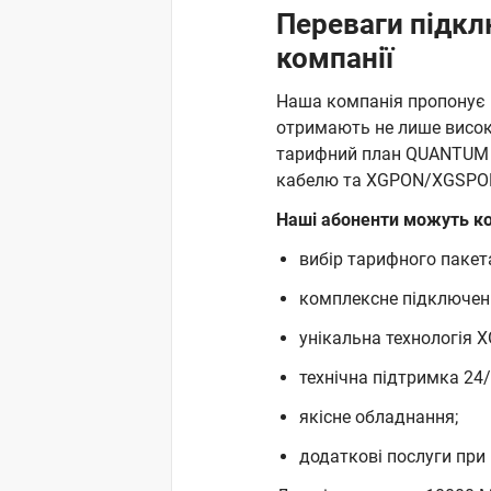
Переваги підкл
компанії
Наша компанія пропонує п
отримають не лише високу
тарифний план QUANTUM P
кабелю та XGPON/XGSPON
Наші абоненти можуть к
вибір тарифного пакета
комплексне підключенн
унікальна технологія 
технічна підтримка 24/
якісне обладнання;
додаткові послуги при