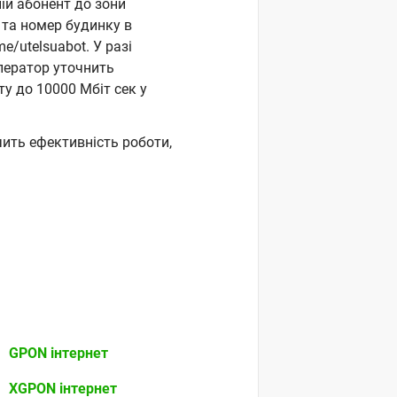
ій абонент до зони
і та номер будинку в
e/utelsuabot. У разі
оператор уточнить
ту до 10000 Мбіт сек у
чить ефективність роботи,
GPON інтернет
XGPON інтернет