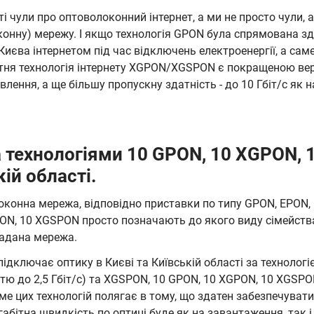
тті чули про оптоволоконний інтернет, а ми не просто чули,
оконну) мережу. І якщо технологія GPON була спрямована з
иєва інтернетом під час відключень електроенергії, а сам
вітня технологія інтернету XGPON/XGSPON є покращеною вер
лення, а ще більшу пропускну здатність - до 10 Гбіт/с як н
 технологіями 10 GPON, 10 XGPON, 
кій області.
оконна мережа, відповідно приставки по типу GPON, EPON,
ON, 10 XGSPON просто позначають до якого виду сімейств
гадана мережа.
підключає оптику в Києві та Київській області за технолог
стю до 2,5 Гбіт/с) та XGSPON, 10 GPON, 10 XGPON, 10 XGSPO
саме цих технологій полягає в тому, що здатен забезпечува
габітна швидкість по оптиці буде як на завантаження, так 