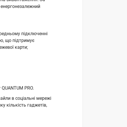
а енергонезалежний
ередньому підключенні
ю, що підтримує
ежевої карти;
фу QUANTUM PRO.
айли в соціальні мережі
у кількість гаджетів,