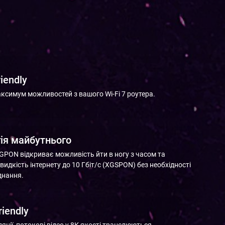
riendly
аксимум можливостей з вашого Wi-Fi 7 роутера.
ія майбутнього
GPON відкриває можливість йти в ногу з часом та
идкість інтернету до 10 Гбіт/с (XGSPON) без необхідності
днання.
riendly
яції, потокові відео у 8К якості транслюються