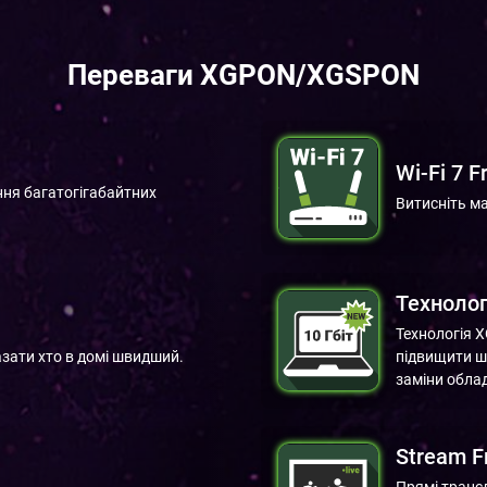
Переваги XGPON/XGSPON
Wi-Fi 7 F
ня багатогігабайтних
Витисніть м
Технолог
Технологія X
казати хто в домі швидший.
підвищити шв
заміни обла
Stream F
Прямі трансл