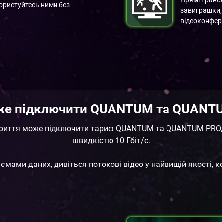
ористуйтесь ними без
завиграшки, 
відеоконфер
же підключити QUANTUM та QUANT
иття може підключити тариф QUANTUM та QUANTUM PRO, щ
швидкістю 10 Гбіт/с.
ємами даних, дивіться потокові відео у найвищій якості, к