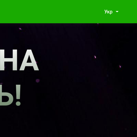
Укр
НА
Ь!