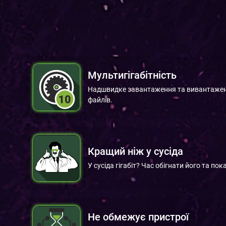
Мультигігабітність
Надшвидке завантаження та вивантажен
файлів.
Кращий ніж у сусіда
У сусіда гігабіт? Час обігнати його та по
Не обмежує пристрої