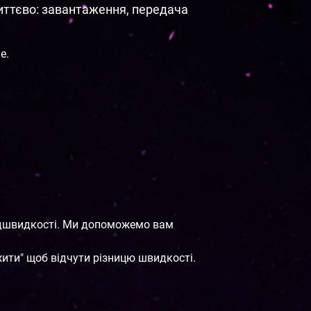
миттєво: завантаження, передача
е.
надшвидкості. Ми допоможемо вам
ити" щоб відчути різницю швидкості.