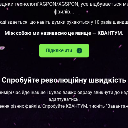
завдяки технології XGPON/XGSPON, усе відбувається 
файлів...
ноді здається, що навіть думки рухаються у 10 разів швидш
Між собою ми називаємо це явище — КВАНТУМ.
Підключити
Спробуйте революційну швидкість
 вимірі час йде інакше і буває важко одразу звикнути до 
адаптуватись.
ення різних файлів. Спробуйте КВАНТУМ, тисніть "Завантаж