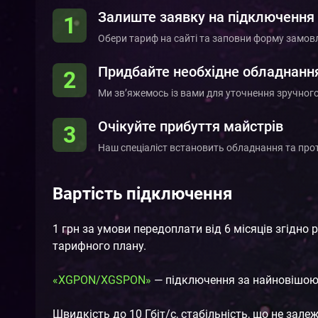
Залиште заявку на підключення
1
Обери тариф на сайті та заповни форму замов
Придбайте необхідне обладнанн
2
Ми зв’яжемось із вами для уточнення зручног
Очікуйте прибуття майстрів
3
Наш спеціаліст встановить обладнання та прот
Вартість підключення
1 грн за умови передоплати від 6 місяців згідно 
тарифного плану.
«XGPON/XGSPON»
— підключення за найновішою
Швидкість до 10 Гбіт/с, стабільність, що не зале