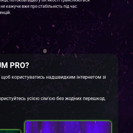
не кажучи вже про стабільність під час
енцій.
UM PRO?
об користуватись надшвидким інтернетом зі
ористуйтесь усією сім'єю без жодних перешкод.
Т
QUANTUM PRO