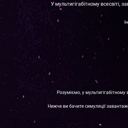
У мультигігабітному всесвіті, 
І
Розуміємо, у мультигігабітному
Нижче ви бачите симуляції завантаж