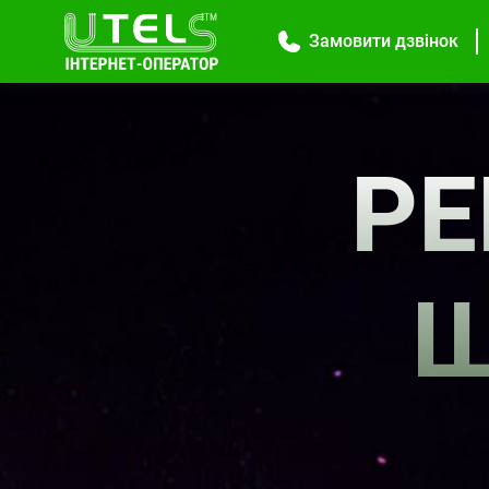
Замовити дзвінок
Р
Ш