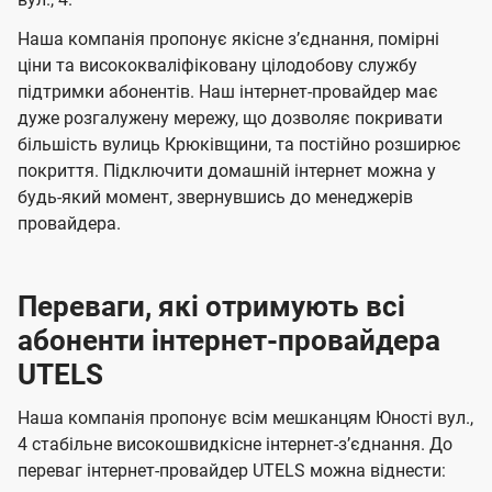
а
а
ї
ч
ч
Наша компанія пропонує якісне зʼєднання, помірні
U
е
е
ціни та висококваліфіковану цілодобову службу
t
підтримки абонентів. Наш інтернет-провайдер має
н
н
e
дуже розгалужену мережу, що дозволяє покривати
н
н
більшість вулиць Крюківщини, та постійно розширює
l
я
я
покриття. Підключити домашній інтернет можна у
s
будь-який момент, звернувшись до менеджерів
провайдера.
Переваги, які отримують всі
абоненти інтернет-провайдера
UTELS
Наша компанія пропонує всім мешканцям Юності вул.,
4 стабільне високошвидкісне інтернет-зʼєднання. До
переваг інтернет-провайдер UTELS можна віднести: