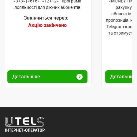
«3+3» | «6+6» | «12+12» - програма
«MONEY TIME»
лояльності для діючих абонентів
рахунку д
абонентів. 
Закінчиться через:
пропозиція, к
Акцію закінчено
Telegram-кана
та отримуєте
Детальніше
Детальніш