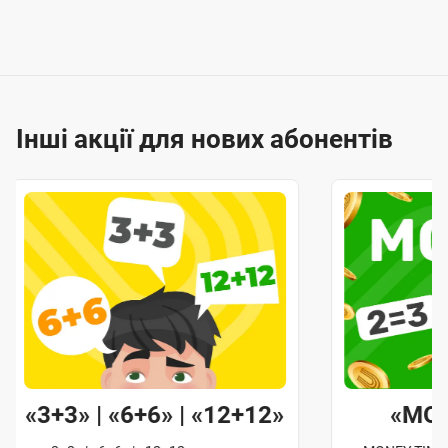
Інші акції для нових абонентів
«3+3» | «6+6» | «12+12»
«MO