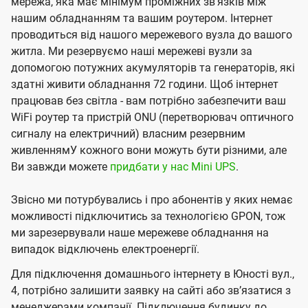
мережа, яка має мінімум проміжних зв'язків між
нашим обладнанням та вашим роутером. Інтернет
проводиться від нашого мережевого вузла до вашого
житла. Ми резервуємо наші мережеві вузли за
допомогою потужних акумуляторів та генераторів, які
здатні живити обладнання 72 години. Щоб інтернет
працював без світла - вам потрібно забезпечити ваш
WiFi роутер та пристрій ONU (перетворювач оптичного
сигналу на електричний) власним резервним
живленнямУ кожного вони можуть бути різними, але
Ви завжди можете
придбати у нас Mini UPS
.
Звісно ми потурбувались і про абонентів у яких немає
можливості підключитись за технологією GPON, тож
ми зарезервували наше мережеве обладнання на
випадок відключень електроенергії.
Для підключення домашнього інтернету в Юності вул.,
4, потрібно залишити заявку на сайті або звʼязатися з
менеджерами компанії. Підключення будинку до