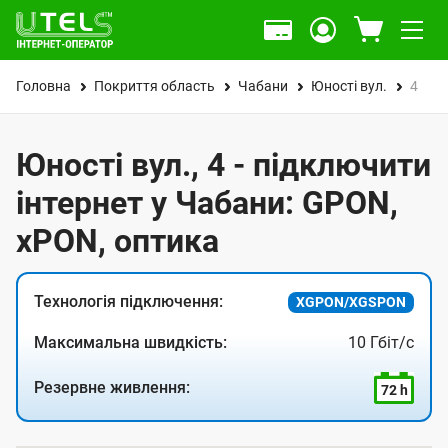
Головна
Покриття область
Чабани
Юності вул.
4
Юності вул., 4 - підключити
інтернет у Чабани: GPON,
xPON, оптика
Технологія підключення:
XGPON/XGSPON
Максимальна швидкість:
10 Гбіт/с
Резервне живлення:
72 h