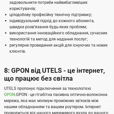
задовольнити потреби найвибагливіших
користувачів;
цілодобову професійну технічну підтримку;
індивідуальний підхід до кожного абонента,
швидке розвʼязання будь-яких проблем;
використання інноваційного обладнання, сучасних
технологій та метод для надання послуг;
регулярне проведення акцій для існуючих та нових
клієнтів.
8: GPON від UTELS - це інтернет,
що працює без світла
UTELS пропонує підключення за технологією
GPON
.GPON - це гігабітна пасивна оптично-волоконна
мережа, яка має мінімум проміжних зв'язків між
нашим обладнанням та вашим роутером. Інтернет
проводиться від нашого мережевого вузла до вашого