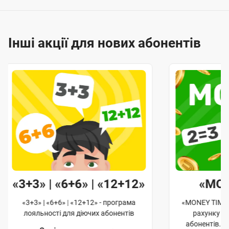
Інші акції для нових абонентів
«3+3» | «6+6» | «12+12»
«MO
«3+3» | «6+6» | «12+12» - програма
«MONEY TIME»
лояльності для діючих абонентів
рахунку д
абонентів. 