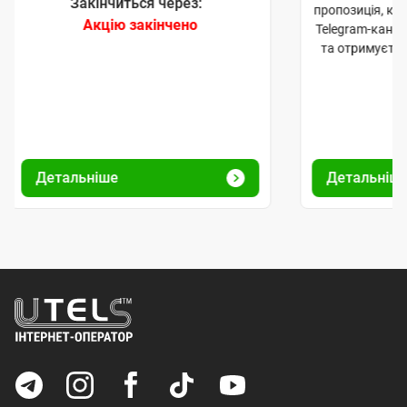
Закінчиться через:
пропозиція, к
Акцію закінчено
Telegram-кана
та отримуєте
Детальніше
Детальніш