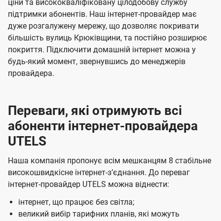
а
а
ціни та висококваліфіковану цілодобову службу
ї
підтримки абонентів. Наш інтернет-провайдер має
ч
ч
U
дуже розгалужену мережу, що дозволяє покривати
е
е
t
більшість вулиць Крюківщини, та постійно розширює
н
н
покриття. Підключити домашній інтернет можна у
e
н
н
будь-який момент, звернувшись до менеджерів
l
я
я
провайдера.
s
Переваги, які отримують всі
абоненти інтернет-провайдера
UTELS
Наша компанія пропонує всім мешканцям 8 стабільне
високошвидкісне інтернет-зʼєднання. До переваг
інтернет-провайдер UTELS можна віднести:
інтернет, що працює без світла;
великий вибір тарифних планів, які можуть