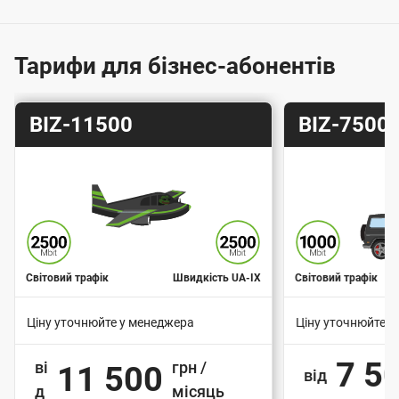
г
о
ю
Тарифи для бізнес-абонентів
п
і
Т
Т
BIZ-11500
BIZ-7500
д
а
а
к
р
р
и
и
л
ф
ф
ю
ч
е
Світовий трафік
Швидкість UA-IX
Світовий трафік
н
Ціну уточнюйте у менеджера
Ціну уточнюйте у
н
В
В
я
7 5
ві
грн /
11 500
а
а
від
д
д
місяць
р
р