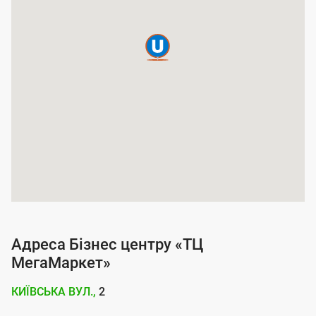
а
п
о
к
р
и
т
т
я
п
о
Адреса Бізнес центру «ТЦ
с
МегаМаркет»
л
КИЇВСЬКА ВУЛ.,
2
у