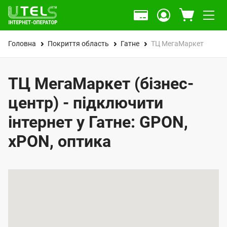
Головна
Покриття область
Гатне
ТЦ МегаМаркет
ТЦ МегаМаркет (бізнес-
центр) - підключити
інтернет у Гатне: GPON,
xPON, оптика
К
а
р
т