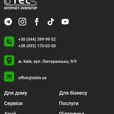
Г
а
т
н
е
+38 (044) 599-99-52
в
+38 (093) 170-03-50
і
U
м. Київ,
вул. Лютеранська, 9/9
д
A
к
о
office@utels.ua
м
Для дому
Для бізнесу
п
а
Сервіси
Послуги
н
Акції
Підтримка