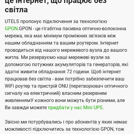
це інтернет, що працює без
світла
UTELS пропонує підключення за технологією
GPON
.GPON - це гігабітна пасивна оптично-волоконна
мережа, яка має мінімум проміжних зв'язків між
нашим обладнанням та вашим роутером. Інтернет
проводиться від нашого мережевого вузла до вашого
житла. Ми резервуємо наші мережеві вузли за
допомогою потужних акумуляторів та генераторів, які
здатні живити обладнання 72 години. Щоб інтернет
працював без світла - вам потрібно забезпечити ваш
WiFi роутер та пристрій ONU (перетворювач оптичного
сигналу на електричний) власним резервним
живленнямУ кожного вони можуть бути різними, але
Ви завжди можете
придбати у нас Mini UPS
.
Звісно ми потурбувались і про абонентів у яких немає
можливості підключитись за технологією GPON, тож