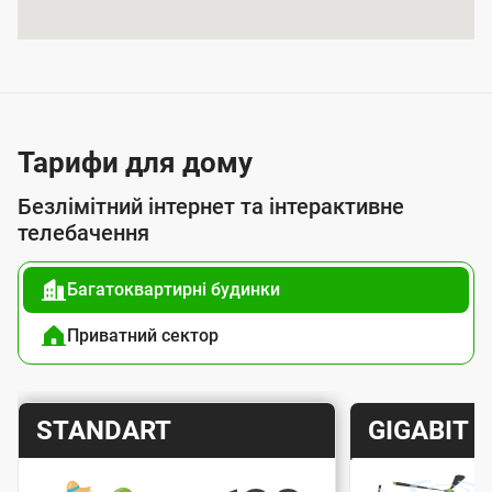
я
п
о
с
л
Тарифи для дому
у
Безлімітний інтернет та інтерактивне
г
телебачення
о
Багатоквартирні будинки
ю
п
Приватний сектор
і
д
Т
Т
STANDART
GIGABIT
к
а
а
л
р
р