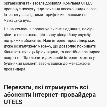
л
л
а
н
н
організовувати веселе дозвілля. Компанія UTELS
я
я
е
е
н
пропонує послугу підключення високошвидкісного
м
м
б
б
інтернету з вигідними тарифними планами по
і
Чумацька вул..
а
а
ї
ч
ч
Наша компанія пропонує якісне зʼєднання, помірні
U
е
е
ціни та висококваліфіковану цілодобову службу
t
підтримки абонентів. Наш інтернет-провайдер має
н
н
e
дуже розгалужену мережу, що дозволяє покривати
н
н
більшість вулиць Крюківщини, та постійно розширює
l
я
я
покриття. Підключити домашній інтернет можна у
s
будь-який момент, звернувшись до менеджерів
провайдера.
Переваги, які отримують всі
абоненти інтернет-провайдера
UTELS