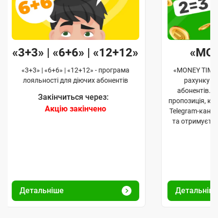
«3+3» | «6+6» | «12+12»
«MO
«3+3» | «6+6» | «12+12» - програма
«MONEY TIME»
лояльності для діючих абонентів
рахунку д
абонентів. 
Закінчиться через:
пропозиція, к
Акцію закінчено
Telegram-кана
та отримуєте
Детальніше
Детальніш