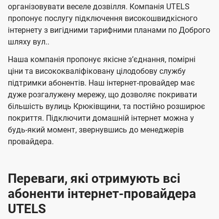
л
л
а
н
н
організовувати веселе дозвілля. Компанія UTELS
я
я
е
е
н
пропонує послугу підключення високошвидкісного
м
м
б
б
інтернету з вигідними тарифними планами по Доброго
і
шляху вул..
а
а
ї
ч
ч
Наша компанія пропонує якісне зʼєднання, помірні
U
е
е
ціни та висококваліфіковану цілодобову службу
t
підтримки абонентів. Наш інтернет-провайдер має
н
н
e
дуже розгалужену мережу, що дозволяє покривати
н
н
більшість вулиць Крюківщини, та постійно розширює
l
я
я
покриття. Підключити домашній інтернет можна у
s
будь-який момент, звернувшись до менеджерів
провайдера.
Переваги, які отримують всі
абоненти інтернет-провайдера
UTELS