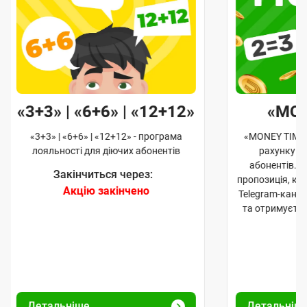
«3+3» | «6+6» | «12+12»
«MO
«3+3» | «6+6» | «12+12» - програма
«MONEY TIME»
лояльності для діючих абонентів
рахунку д
абонентів. 
Закінчиться через:
пропозиція, к
Акцію закінчено
Telegram-кана
та отримуєте
Детальніше
Детальніш