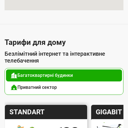
я
п
о
с
л
Тарифи для дому
у
Безлімітний інтернет та інтерактивне
г
телебачення
о
Багатоквартирні будинки
ю
п
Приватний сектор
і
д
Т
Т
STANDART
GIGABIT
к
а
а
л
р
р