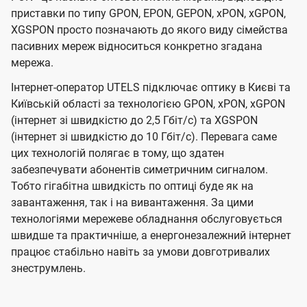
приставки по типу GPON, EPON, GEPON, xPON, xGPON,
XGSPON просто позначають до якого виду сімейства
пасивних мереж відноситься конкретно згадана
мережа.
Інтернет-оператор UTELS підключає оптику в Києві та
Київській області за технологією GPON, xPON, xGPON
(інтернет зі швидкістю до 2,5 Гбіт/с) та XGSPON
(інтернет зі швидкістю до 10 Гбіт/с). Перевага саме
цих технологій полягає в тому, що здатен
забезпечувати абонентів симетричним сигналом.
Тобто гігабітна швидкість по оптиці буде як на
завантаження, так і на вивантаження. За цими
технологіями мережеве обладнання обслуговується
швидше та практичніше, а енергонезалежний інтернет
працює стабільно навіть за умови довготривалих
знеструмлень.