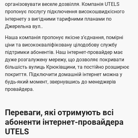
л
л
а
н
н
організовувати веселе дозвілля. Компанія UTELS
я
я
е
е
н
пропонує послугу підключення високошвидкісного
м
м
б
б
інтернету з вигідними тарифними планами по
і
Джерельна вул..
а
а
ї
ч
ч
Наша компанія пропонує якісне зʼєднання, помірні
U
е
е
ціни та висококваліфіковану цілодобову службу
t
підтримки абонентів. Наш інтернет-провайдер має
н
н
e
дуже розгалужену мережу, що дозволяє покривати
н
н
більшість вулиць Крюківщини, та постійно розширює
l
я
я
покриття. Підключити домашній інтернет можна у
s
будь-який момент, звернувшись до менеджерів
провайдера.
Переваги, які отримують всі
абоненти інтернет-провайдера
UTELS