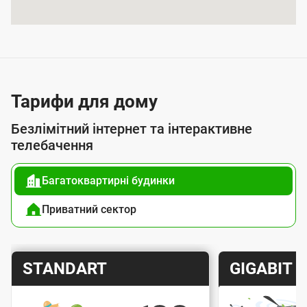
я
п
о
с
л
Тарифи для дому
у
Безлімітний інтернет та інтерактивне
г
телебачення
о
Багатоквартирні будинки
ю
п
Приватний сектор
і
д
Т
Т
STANDART
GIGABIT
к
а
а
л
р
р