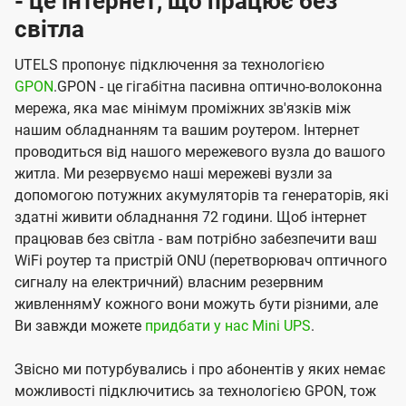
- це інтернет, що працює без
світла
UTELS пропонує підключення за технологією
GPON
.GPON - це гігабітна пасивна оптично-волоконна
мережа, яка має мінімум проміжних зв'язків між
нашим обладнанням та вашим роутером. Інтернет
проводиться від нашого мережевого вузла до вашого
житла. Ми резервуємо наші мережеві вузли за
допомогою потужних акумуляторів та генераторів, які
здатні живити обладнання 72 години. Щоб інтернет
працював без світла - вам потрібно забезпечити ваш
WiFi роутер та пристрій ONU (перетворювач оптичного
сигналу на електричний) власним резервним
живленнямУ кожного вони можуть бути різними, але
Ви завжди можете
придбати у нас Mini UPS
.
Звісно ми потурбувались і про абонентів у яких немає
можливості підключитись за технологією GPON, тож