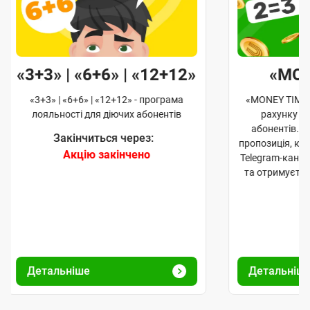
«3+3» | «6+6» | «12+12»
«MO
«3+3» | «6+6» | «12+12» - програма
«MONEY TIME»
лояльності для діючих абонентів
рахунку д
абонентів. 
Закінчиться через:
пропозиція, к
Акцію закінчено
Telegram-кана
та отримуєте
Детальніше
Детальніш