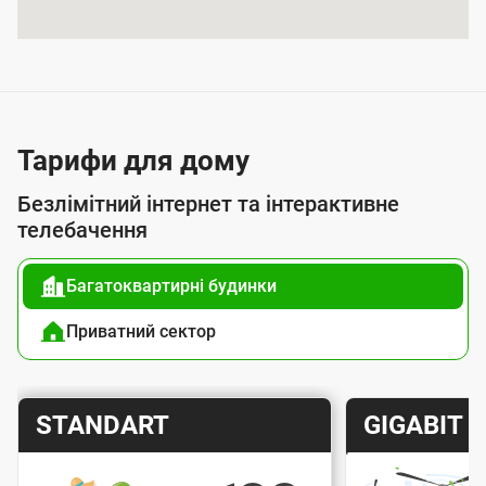
я
п
о
с
л
Тарифи для дому
у
Безлімітний інтернет та інтерактивне
г
телебачення
о
Багатоквартирні будинки
ю
п
Приватний сектор
і
д
Т
Т
STANDART
GIGABIT
к
а
а
л
р
р