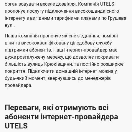
л
л
а
н
н
організовувати веселе дозвілля. Компанія UTELS
я
я
е
е
н
пропонує послугу підключення високошвидкісного
м
м
б
б
інтернету з вигідними тарифними планами по Грушева
і
вул..
а
а
ї
ч
ч
Наша компанія пропонує якісне зʼєднання, помірні
U
е
е
ціни та висококваліфіковану цілодобову службу
t
підтримки абонентів. Наш інтернет-провайдер має
н
н
e
дуже розгалужену мережу, що дозволяє покривати
н
н
більшість вулиць Крюківщини, та постійно розширює
l
я
я
покриття. Підключити домашній інтернет можна у
s
будь-який момент, звернувшись до менеджерів
провайдера.
Переваги, які отримують всі
абоненти інтернет-провайдера
UTELS