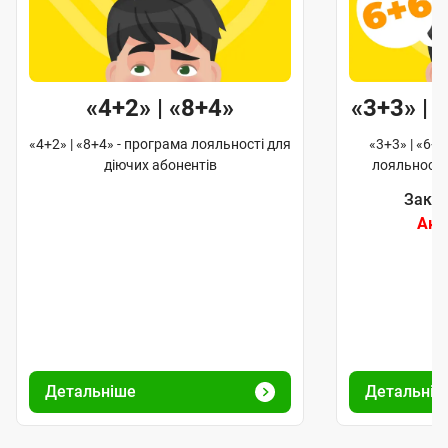
«4+2» | «8+4»
«3+3» | «6+6
4+2» | «8+4» - програма лояльності для
«3+3» | «6+6» | «
діючих абонентів
лояльності для д
Закінчить
Акцію за
Детальніше
Детальніше