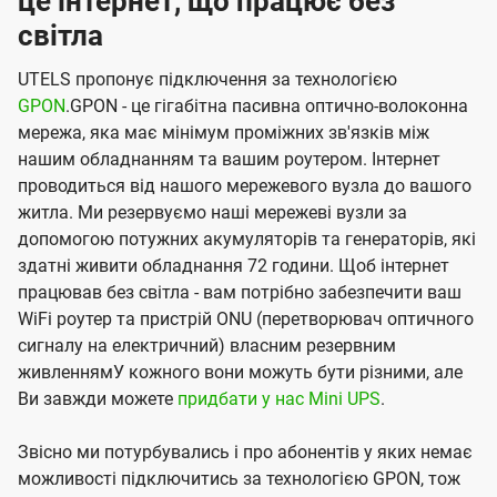
це інтернет, що працює без
світла
UTELS пропонує підключення за технологією
GPON
.GPON - це гігабітна пасивна оптично-волоконна
мережа, яка має мінімум проміжних зв'язків між
нашим обладнанням та вашим роутером. Інтернет
проводиться від нашого мережевого вузла до вашого
житла. Ми резервуємо наші мережеві вузли за
допомогою потужних акумуляторів та генераторів, які
здатні живити обладнання 72 години. Щоб інтернет
працював без світла - вам потрібно забезпечити ваш
WiFi роутер та пристрій ONU (перетворювач оптичного
сигналу на електричний) власним резервним
живленнямУ кожного вони можуть бути різними, але
Ви завжди можете
придбати у нас Mini UPS
.
Звісно ми потурбувались і про абонентів у яких немає
можливості підключитись за технологією GPON, тож