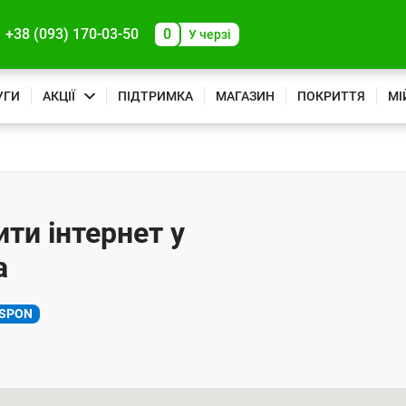
+38 (093) 170-03-50
0
У черзі
УГИ
АКЦІЇ
ПІДТРИМКА
МАГАЗИН
ПОКРИТТЯ
МІ
.
ити інтернет у
а
SPON