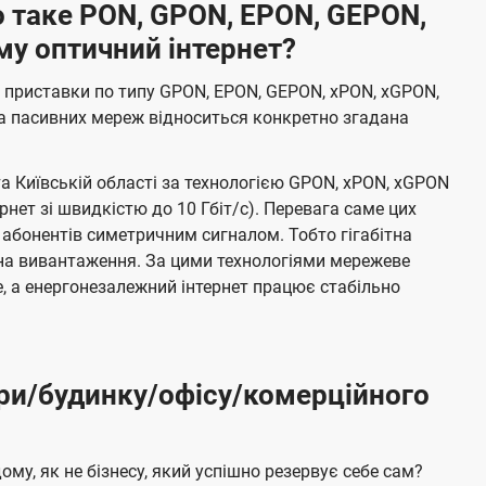
 таке PON, GPON, EPON, GEPON,
му оптичний інтернет?
 приставки по типу GPON, EPON, GEPON, xPON, xGPON,
а пасивних мереж відноситься конкретно згадана
та Київській області за технологією GPON, xPON, xGPON
ернет зі швидкістю до 10 Гбіт/с). Перевага саме цих
 абонентів симетричним сигналом. Тобто гігабітна
і на вивантаження. За цими технологіями мережеве
 а енергонезалежний інтернет працює стабільно
ри/будинку/офісу/комерційного
му, як не бізнесу, який успішно резервує себе сам?