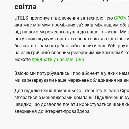
світла
UTELS пропонує підключення за технологією
GPON
.
яка має мінімум проміжних зв'язків між нашим обл
від нашого мережевого вузла до вашого житла. Ми 
потужних акумуляторів та генераторів, які здатні 
без світла - вам потрібно забезпечити ваш WiFi роу
на електричний) власним резервним живленнямУ ко
можете
придбати у нас Mini UPS
.
Звісно ми потурбувались і про абонентів у яких не
ми зарезервували наше мережеве обладнання на вип
Для підключення домашнього інтернету в Івана Сірка
звʼязатися з менеджерами компанії. Підключення 
швидко, що дозволяє почати користуватися швидкіс
звернення до інтернет-провайдера.