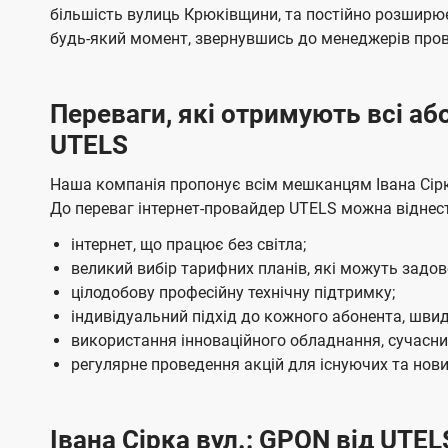
ї
я
я
е
е
більшість вулиць Крюківщини, та постійно розширю
U
м
м
б
б
будь-який момент, звернувшись до менеджерів про
t
а
а
e
ч
ч
Переваги, які отримують всі а
l
е
е
UTELS
н
н
s
н
н
Наша компанія пропонує всім мешканцям Івана Сірка
я
я
До переваг інтернет-провайдер UTELS можна віднес
інтернет, що працює без світла;
великий вибір тарифних планів, які можуть задо
цілодобову професійну технічну підтримку;
індивідуальний підхід до кожного абонента, швид
використання інноваційного обладнання, сучасних
регулярне проведення акцій для існуючих та нових
Івана Сірка вул.: GPON від UTEL