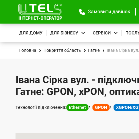
Замовити дзвінок
ДЛЯ ДОМУ
ДЛЯ БІЗНЕСУ
СЕРВІСИ
ПОСЛ
Головна
Покриття область
Гатне
Івана Сірка вул
Івана Сірка вул. - підключ
Гатне: GPON, xPON, оптик
Технології підключення:
Ethernet
GPON
XGPON/XG
К