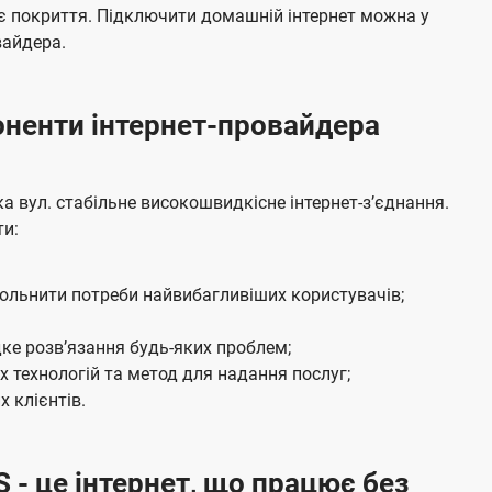
я
е
є покриття. Підключити домашній інтернет можна у
м
б
вайдера.
а
ч
боненти інтернет-провайдера
е
н
н
 вул. стабільне високошвидкісне інтернет-зʼєднання.
я
ти:
вольнити потреби найвибагливіших користувачів;
ке розвʼязання будь-яких проблем;
 технологій та метод для надання послуг;
 клієнтів.
S - це інтернет, що працює без