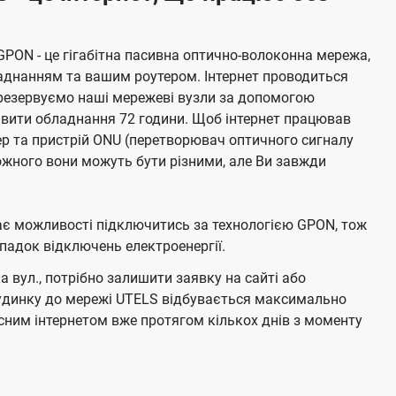
GPON - це гігабітна пасивна оптично-волоконна мережа,
аднанням та вашим роутером. Інтернет проводиться
резервуємо наші мережеві вузли за допомогою
живити обладнання 72 години. Щоб інтернет працював
тер та пристрій ONU (перетворювач оптичного сигналу
жного вони можуть бути різними, але Ви завжди
має можливості підключитись за технологією GPON, тож
адок відключень електроенергії.
 вул., потрібно залишити заявку на сайті або
будинку до мережі UTELS відбувається максимально
ним інтернетом вже протягом кількох днів з моменту