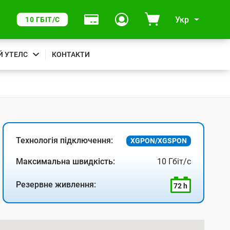
Укр
10 ГБІТ/С
Й УТЕЛС
КОНТАКТИ
Технологія підключення:
XGPON/XGSPON
Максимальна швидкість:
10 Гбіт/с
Резервне живлення:
72 h