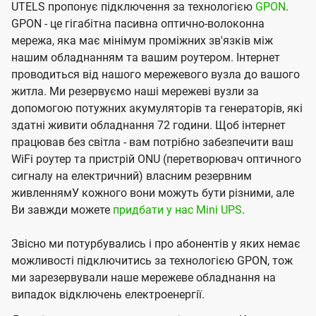
UTELS пропонує підключення за технологією
GPON
.
GPON - це гігабітна пасивна оптично-волоконна
мережа, яка має мінімум проміжних зв'язків між
нашим обладнанням та вашим роутером. Інтернет
проводиться від нашого мережевого вузла до вашого
житла. Ми резервуємо наші мережеві вузли за
допомогою потужних акумуляторів та генераторів, які
здатні живити обладнання 72 години. Щоб інтернет
працював без світла - вам потрібно забезпечити ваш
WiFi роутер та пристрій ONU (перетворювач оптичного
сигналу на електричний) власним резервним
живленнямУ кожного вони можуть бути різними, але
Ви завжди можете
придбати у нас Mini UPS
.
Звісно ми потурбувались і про абонентів у яких немає
можливості підключитись за технологією GPON, тож
ми зарезервували наше мережеве обладнання на
випадок відключень електроенергії.