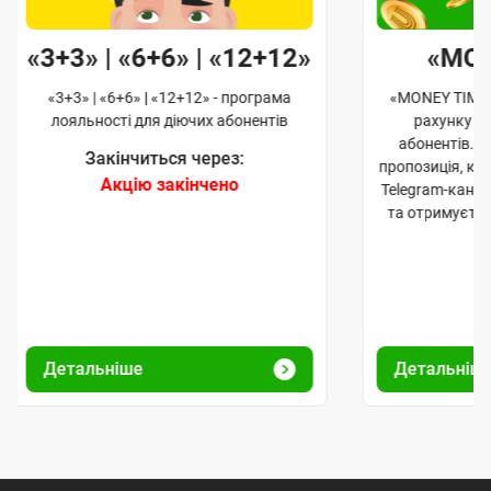
«3+3» | «6+6» | «12+12»
«MO
«3+3» | «6+6» | «12+12» - програма
«MONEY TIME»
лояльності для діючих абонентів
рахунку д
абонентів. 
Закінчиться через:
пропозиція, к
Акцію закінчено
Telegram-кана
та отримуєте
Детальніше
Детальніш