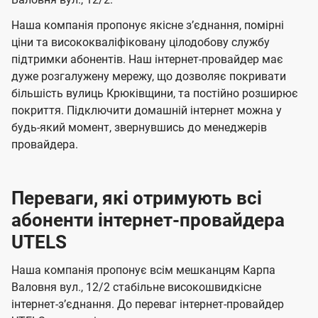
а
а
ї
ч
ч
Наша компанія пропонує якісне зʼєднання, помірні
U
е
е
ціни та висококваліфіковану цілодобову службу
t
підтримки абонентів. Наш інтернет-провайдер має
н
н
e
дуже розгалужену мережу, що дозволяє покривати
н
н
більшість вулиць Крюківщини, та постійно розширює
l
я
я
покриття. Підключити домашній інтернет можна у
s
будь-який момент, звернувшись до менеджерів
провайдера.
Переваги, які отримують всі
абоненти інтернет-провайдера
UTELS
Наша компанія пропонує всім мешканцям Карпа
Валовня вул., 12/2 стабільне високошвидкісне
інтернет-зʼєднання. До переваг інтернет-провайдер