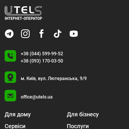
+38 (044) 599-99-52
+38 (093) 170-03-50
U
м. Київ,
вул. Лютеранська, 9/9
A
office@utels.ua
Для дому
Для бізнесу
Сервіси
Послуги