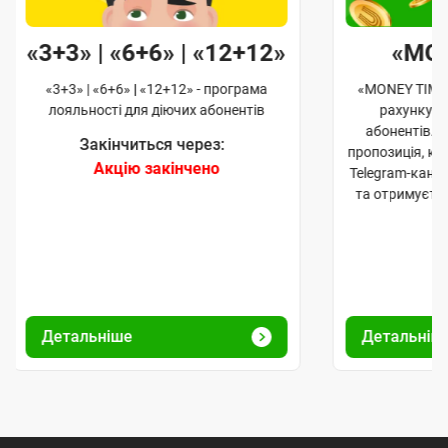
«3+3» | «6+6» | «12+12»
«MO
«3+3» | «6+6» | «12+12» - програма
«MONEY TIME»
лояльності для діючих абонентів
рахунку д
абонентів. 
Закінчиться через:
пропозиція, к
Акцію закінчено
Telegram-кана
та отримуєте
Детальніше
Детальніш