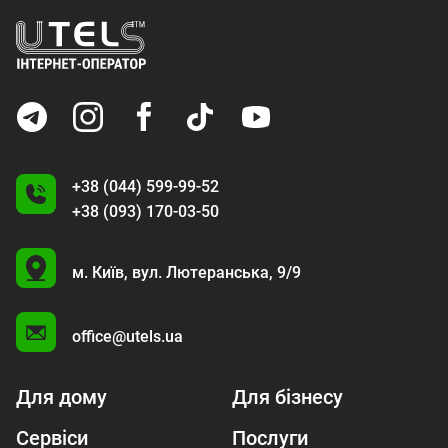
+38 (044) 599-99-52
+38 (093) 170-03-50
U
м. Київ,
вул. Лютеранська, 9/9
A
office@utels.ua
Для дому
Для бізнесу
Сервіси
Послуги