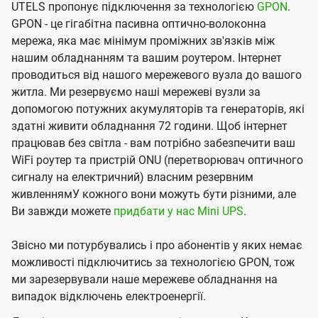
UTELS пропонує підключення за технологією
GPON
.
GPON - це гігабітна пасивна оптично-волоконна
мережа, яка має мінімум проміжних зв'язків між
нашим обладнанням та вашим роутером. Інтернет
проводиться від нашого мережевого вузла до вашого
житла. Ми резервуємо наші мережеві вузли за
допомогою потужних акумуляторів та генераторів, які
здатні живити обладнання 72 години. Щоб інтернет
працював без світла - вам потрібно забезпечити ваш
WiFi роутер та пристрій ONU (перетворювач оптичного
сигналу на електричний) власним резервним
живленнямУ кожного вони можуть бути різними, але
Ви завжди можете
придбати у нас Mini UPS
.
Звісно ми потурбувались і про абонентів у яких немає
можливості підключитись за технологією GPON, тож
ми зарезервували наше мережеве обладнання на
випадок відключень електроенергії.