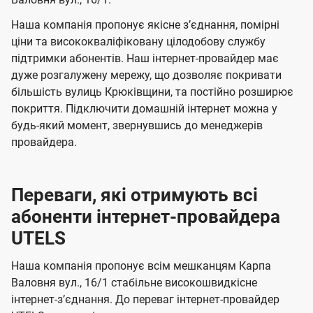
а
а
ї
ч
ч
Наша компанія пропонує якісне зʼєднання, помірні
U
е
е
ціни та висококваліфіковану цілодобову службу
t
підтримки абонентів. Наш інтернет-провайдер має
н
н
e
дуже розгалужену мережу, що дозволяє покривати
н
н
більшість вулиць Крюківщини, та постійно розширює
l
я
я
покриття. Підключити домашній інтернет можна у
s
будь-який момент, звернувшись до менеджерів
провайдера.
Переваги, які отримують всі
абоненти інтернет-провайдера
UTELS
Наша компанія пропонує всім мешканцям Карпа
Валовня вул., 16/1 стабільне високошвидкісне
інтернет-зʼєднання. До переваг інтернет-провайдер