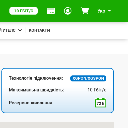
Укр
10 ГБІТ/С
Й УТЕЛС
КОНТАКТИ
Технологія підключення:
XGPON/XGSPON
Максимальна швидкість:
10 Гбіт/с
Резервне живлення:
72 h