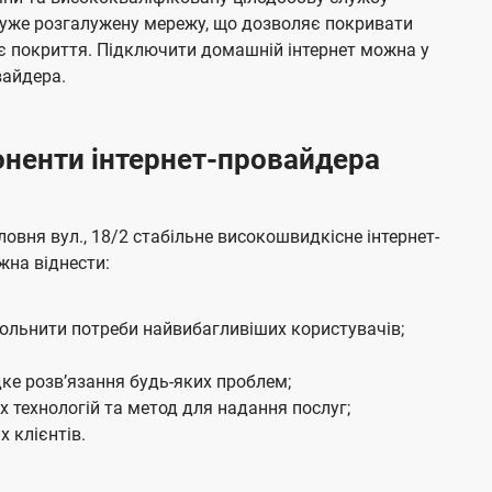
я
е
дуже розгалужену мережу, що дозволяє покривати
м
б
є покриття. Підключити домашній інтернет можна у
а
вайдера.
ч
е
боненти інтернет-провайдера
н
н
я
вня вул., 18/2 стабільне високошвидкісне інтернет-
жна віднести:
вольнити потреби найвибагливіших користувачів;
ке розвʼязання будь-яких проблем;
 технологій та метод для надання послуг;
 клієнтів.