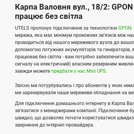
Карпа Валовня вул., 18/2: GPON 
працює без світла
UTELS пропонує підключення за технологією
GPON
.
мережа, яка має мінімум проміжних зв'язків між н
проводиться від нашого мережевого вузла до вашог
допомогою потужних акумуляторів та генераторів, я
працював без світла - вам потрібно забезпечити ва
сигналу на електричний) власним резервним живлен
завжди можете
придбати у нас Mini UPS
.
Звісно ми потурбувались і про абонентів у яких не
ми зарезервували наше мережеве обладнання на вип
Для підключення домашнього інтернету в Карпа Вало
звʼязатися з менеджерами компанії. Підключення 
швидко, що дозволяє почати користуватися швидкіс
звернення до інтернет-провайдера.