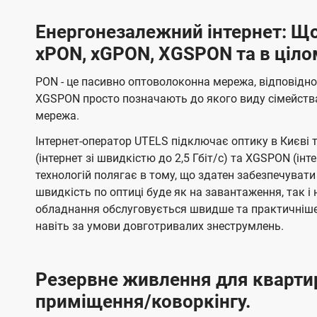
Енергонезалежний інтернет: Що
xPON, xGPON, XGSPON та в ціло
PON - це пасивно оптоволоконна мережа, відповідно
XGSPON просто позначають до якого виду сімейств
мережа.
Інтернет-оператор UTELS підключає оптику в Києві 
(інтернет зі швидкістю до 2,5 Гбіт/с) та XGSPON (інт
технологій полягає в тому, що здатен забезпечувати
швидкість по оптиці буде як на завантаження, так 
обладнання обслуговується швидше та практичніше,
навіть за умови довготривалих знеструмлень.
Резервне живлення для кварти
приміщення/коворкінгу.