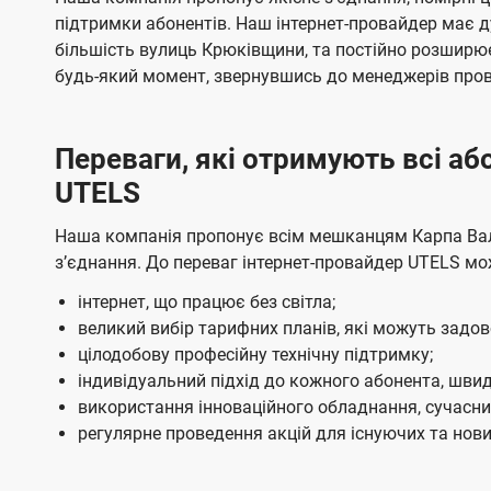
ї
я
я
е
е
підтримки абонентів. Наш інтернет-провайдер має 
U
м
м
б
б
більшість вулиць Крюківщини, та постійно розширю
t
а
а
будь-який момент, звернувшись до менеджерів про
e
ч
ч
l
е
е
Переваги, які отримують всі а
н
н
s
UTELS
н
н
я
я
Наша компанія пропонує всім мешканцям Карпа Вало
зʼєднання. До переваг інтернет-провайдер UTELS мо
інтернет, що працює без світла;
великий вибір тарифних планів, які можуть задо
цілодобову професійну технічну підтримку;
індивідуальний підхід до кожного абонента, швид
використання інноваційного обладнання, сучасних
регулярне проведення акцій для існуючих та нових