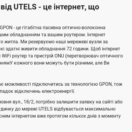
від UTELS - це інтернет, що
 GPON - це гігабітна пасивна оптично-волоконна
ашим обладнанням та вашим роутером. Інтернет
о житла. Ми резервуємо наші мережеві вузли за
кі здатні живити обладнання 72 години. Щоб інтернет
ш WiFi роутер та пристрій ONU (перетворювач оптичного
нямУ кожного вони можуть бути різними, але Ви
має можливості підключитись за технологією GPON, тож
адок відключень електроенергії.
вня вул., 18/2, потрібно залишити заявку на сайті або
будинку до мережі UTELS відбувається максимально
ним інтернетом вже протягом кількох днів з моменту