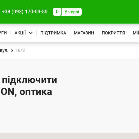
+38 (093) 170-03-50
0
У черзі
УГИ
АКЦІЇ
ПІДТРИМКА
МАГАЗИН
ПОКРИТТЯ
МІ
вул.
18/2
- підключити
PON, оптика