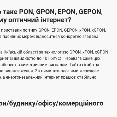
 таке PON, GPON, EPON, GEPON,
му оптичний інтернет?
 приставки по типу GPON, EPON, GEPON, xPON, xGPON,
а пасивних мереж відноситься конкретно згадана
та Київській області за технологією GPON, xPON, xGPON
ернет зі швидкістю до 10 Гбіт/с). Перевага саме цих
 абонентів симетричним сигналом. Тобто гігабітна
і на вивантаження. За цими технологіями мережеве
 а енергонезалежний інтернет працює стабільно
ри/будинку/офісу/комерційного