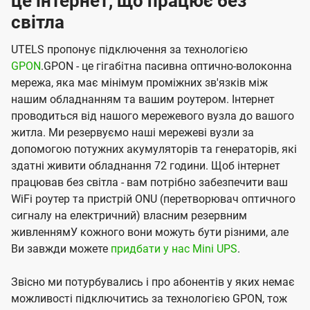
це інтернет, що працює без
світла
UTELS пропонує підключення за технологією
GPON
.GPON - це гігабітна пасивна оптично-волоконна
мережа, яка має мінімум проміжних зв'язків між
нашим обладнанням та вашим роутером. Інтернет
проводиться від нашого мережевого вузла до вашого
житла. Ми резервуємо наші мережеві вузли за
допомогою потужних акумуляторів та генераторів, які
здатні живити обладнання 72 години. Щоб інтернет
працював без світла - вам потрібно забезпечити ваш
WiFi роутер та пристрій ONU (перетворювач оптичного
сигналу на електричний) власним резервним
живленнямУ кожного вони можуть бути різними, але
Ви завжди можете
придбати у нас Mini UPS
.
Звісно ми потурбувались і про абонентів у яких немає
можливості підключитись за технологією GPON, тож