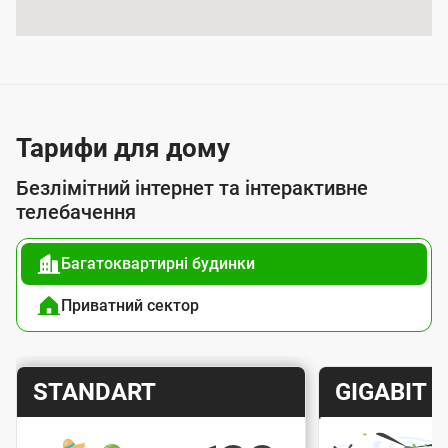
я
п
о
с
л
Тарифи для дому
у
Безлімітний інтернет та інтерактивне
г
телебачення
о
Багатоквартирні будинки
ю
п
Приватний сектор
і
д
Т
Т
STANDART
GIGABIT
к
а
а
л
р
р