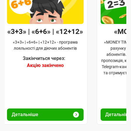
«3+3» | «6+6» | «12+12»
«MO
«3+3» | «6+6» | «12+12» - програма
«MONEY TIME»
лояльності для діючих абонентів
рахунку д
абонентів. 
Закінчиться через:
пропозиція, к
Акцію закінчено
Telegram-кана
та отримуєте
Детальніше
Детальніш