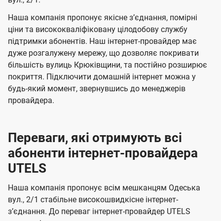
а
а
ї
ч
ч
Наша компанія пропонує якісне зʼєднання, помірні
U
е
е
ціни та висококваліфіковану цілодобову службу
t
підтримки абонентів. Наш інтернет-провайдер має
н
н
e
дуже розгалужену мережу, що дозволяє покривати
н
н
більшість вулиць Крюківщини, та постійно розширює
l
я
я
покриття. Підключити домашній інтернет можна у
s
будь-який момент, звернувшись до менеджерів
провайдера.
Переваги, які отримують всі
абоненти інтернет-провайдера
UTELS
Наша компанія пропонує всім мешканцям Одеська
вул., 2/1 стабільне високошвидкісне інтернет-
зʼєднання. До переваг інтернет-провайдер UTELS