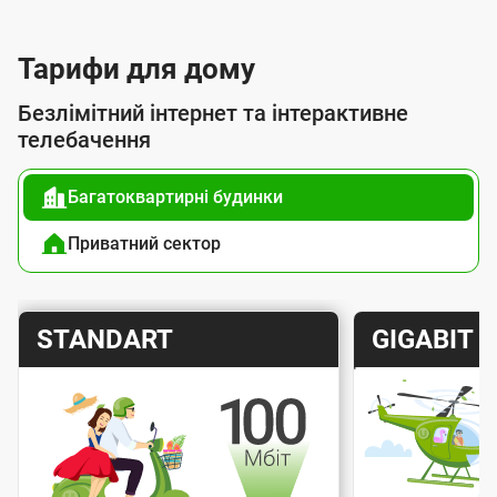
с
л
Тарифи для дому
у
Безлімітний інтернет та інтерактивне
г
телебачення
о
Багатоквартирні будинки
ю
п
Приватний сектор
і
д
Т
Т
STANDART
GIGABIT
к
а
а
л
р
р
ю
и
и
ч
Швидкість інтернету
Швидкіс
ф
ф
е