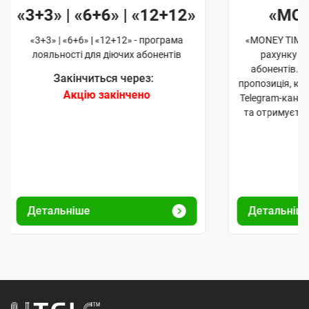
«3+3» | «6+6» | «12+12»
«MO
«3+3» | «6+6» | «12+12» - програма
«MONEY TIME»
лояльності для діючих абонентів
рахунку д
абонентів. 
Закінчиться через:
пропозиція, к
Акцію закінчено
Telegram-кана
та отримуєте
Детальніше
Детальніш