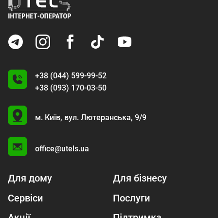
+38 (044) 599-99-52
+38 (093) 170-03-50
U
м. Київ,
вул. Лютеранська, 9/9
A
office@utels.ua
Для дому
Для бізнесу
Сервіси
Послуги
Акції
Підтримка