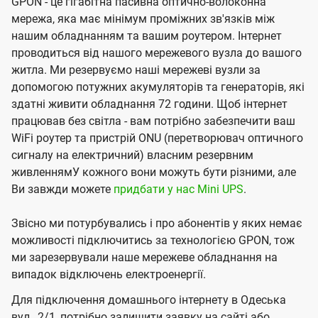
GPON - це гігабітна пасивна оптично-волоконна
мережа, яка має мінімум проміжних зв'язків між
нашим обладнанням та вашим роутером. Інтернет
проводиться від нашого мережевого вузла до вашого
житла. Ми резервуємо наші мережеві вузли за
допомогою потужних акумуляторів та генераторів, які
здатні живити обладнання 72 години. Щоб інтернет
працював без світла - вам потрібно забезпечити ваш
WiFi роутер та пристрій ONU (перетворювач оптичного
сигналу на електричний) власним резервним
живленнямУ кожного вони можуть бути різними, але
Ви завжди можете
придбати у нас Mini UPS
.
Звісно ми потурбувались і про абонентів у яких немає
можливості підключитись за технологією GPON, тож
ми зарезервували наше мережеве обладнання на
випадок відключень електроенергії.
Для підключення домашнього інтернету в Одеська
вул., 2/1, потрібно залишити заявку на сайті або