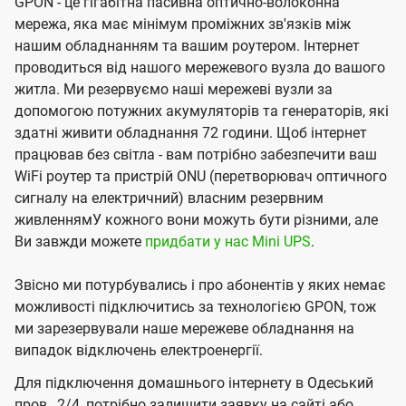
GPON - це гігабітна пасивна оптично-волоконна
мережа, яка має мінімум проміжних зв'язків між
нашим обладнанням та вашим роутером. Інтернет
проводиться від нашого мережевого вузла до вашого
житла. Ми резервуємо наші мережеві вузли за
допомогою потужних акумуляторів та генераторів, які
здатні живити обладнання 72 години. Щоб інтернет
працював без світла - вам потрібно забезпечити ваш
WiFi роутер та пристрій ONU (перетворювач оптичного
сигналу на електричний) власним резервним
живленнямУ кожного вони можуть бути різними, але
Ви завжди можете
придбати у нас Mini UPS
.
Звісно ми потурбувались і про абонентів у яких немає
можливості підключитись за технологією GPON, тож
ми зарезервували наше мережеве обладнання на
випадок відключень електроенергії.
Для підключення домашнього інтернету в Одеський
пров., 2/4, потрібно залишити заявку на сайті або