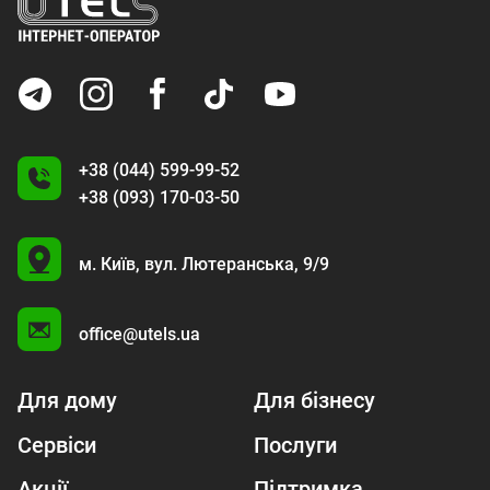
+38 (044) 599-99-52
+38 (093) 170-03-50
U
м. Київ,
вул. Лютеранська, 9/9
A
office@utels.ua
Для дому
Для бізнесу
Сервіси
Послуги
Акції
Підтримка