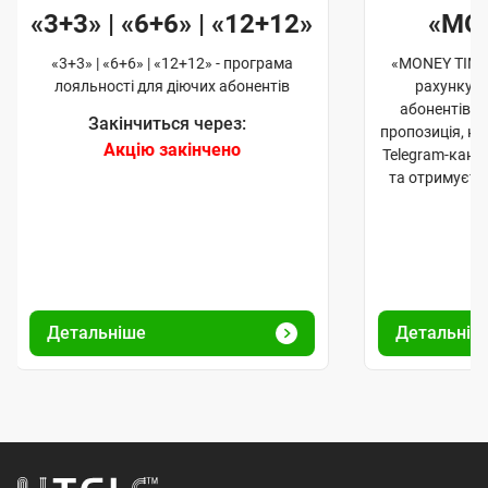
«3+3» | «6+6» | «12+12»
«MO
«3+3» | «6+6» | «12+12» - програма
«MONEY TIME»
лояльності для діючих абонентів
рахунку д
абонентів. 
Закінчиться через:
пропозиція, к
Акцію закінчено
Telegram-кана
та отримуєте
Детальніше
Детальніш