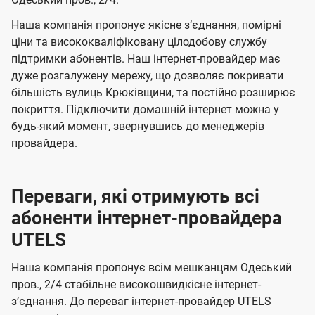
а
а
ї
ч
ч
Наша компанія пропонує якісне зʼєднання, помірні
U
е
е
ціни та висококваліфіковану цілодобову службу
t
підтримки абонентів. Наш інтернет-провайдер має
н
н
e
дуже розгалужену мережу, що дозволяє покривати
н
н
більшість вулиць Крюківщини, та постійно розширює
l
я
я
покриття. Підключити домашній інтернет можна у
s
будь-який момент, звернувшись до менеджерів
провайдера.
Переваги, які отримують всі
абоненти інтернет-провайдера
UTELS
Наша компанія пропонує всім мешканцям Одеський
пров., 2/4 стабільне високошвидкісне інтернет-
зʼєднання. До переваг інтернет-провайдер UTELS