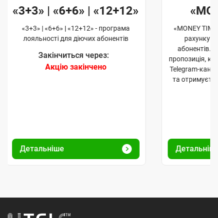
«3+3» | «6+6» | «12+12»
«MO
«3+3» | «6+6» | «12+12» - програма
«MONEY TIME»
лояльності для діючих абонентів
рахунку д
абонентів. 
Закінчиться через:
пропозиція, к
Акцію закінчено
Telegram-кана
та отримуєте
Детальніше
Детальніш