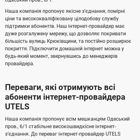
а
а
ї
ч
ч
Наша компанія пропонує якісне зʼєднання, помірні
U
е
е
ціни та висококваліфіковану цілодобову службу
t
підтримки абонентів. Наш інтернет-провайдер має
н
н
e
дуже розгалужену мережу, що дозволяє покривати
н
н
більшість вулиць Крюківщини, та постійно розширює
l
я
я
покриття. Підключити домашній інтернет можна у
s
будь-який момент, звернувшись до менеджерів
провайдера.
Переваги, які отримують всі
абоненти інтернет-провайдера
UTELS
Наша компанія пропонує всім мешканцям Одеський
пров., 6/1 стабільне високошвидкісне інтернет-
зʼєднання. До переваг інтернет-провайдер UTELS