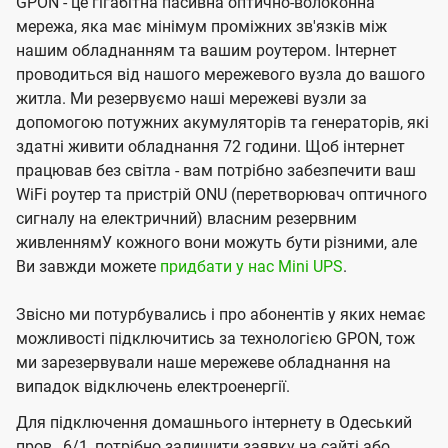
GPON - це гігабітна пасивна оптично-волоконна
мережа, яка має мінімум проміжних зв'язків між
нашим обладнанням та вашим роутером. Інтернет
проводиться від нашого мережевого вузла до вашого
житла. Ми резервуємо наші мережеві вузли за
допомогою потужних акумуляторів та генераторів, які
здатні живити обладнання 72 години. Щоб інтернет
працював без світла - вам потрібно забезпечити ваш
WiFi роутер та пристрій ONU (перетворювач оптичного
сигналу на електричний) власним резервним
живленнямУ кожного вони можуть бути різними, але
Ви завжди можете
придбати у нас Mini UPS
.
Звісно ми потурбувались і про абонентів у яких немає
можливості підключитись за технологією GPON, тож
ми зарезервували наше мережеве обладнання на
випадок відключень електроенергії.
Для підключення домашнього інтернету в Одеський
пров., 6/1, потрібно залишити заявку на сайті або