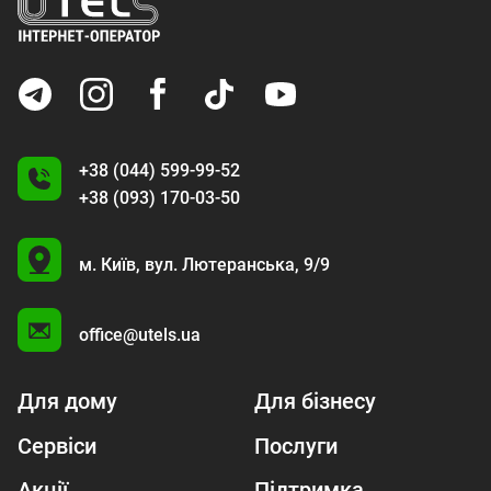
+38 (044) 599-99-52
+38 (093) 170-03-50
U
м. Київ,
вул. Лютеранська, 9/9
A
office@utels.ua
Для дому
Для бізнесу
Сервіси
Послуги
Акції
Підтримка