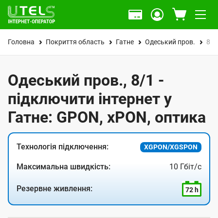
Головна
Покриття область
Гатне
Одеський пров.
8/1
Одеський пров., 8/1 -
підключити інтернет у
Гатне: GPON, xPON, оптика
Технологія підключення:
XGPON/XGSPON
Максимальна швидкість:
10 Гбіт/с
Резервне живлення:
72 h