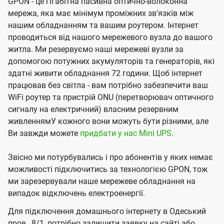
GPON - це гігабітна пасивна оптично-волоконна
мережа, яка має мінімум проміжних зв'язків між
нашим обладнанням та вашим роутером. Інтернет
проводиться від нашого мережевого вузла до вашого
житла. Ми резервуємо наші мережеві вузли за
допомогою потужних акумуляторів та генераторів, які
здатні живити обладнання 72 години. Щоб інтернет
працював без світла - вам потрібно забезпечити ваш
WiFi роутер та пристрій ONU (перетворювач оптичного
сигналу на електричний) власним резервним
живленнямУ кожного вони можуть бути різними, але
Ви завжди можете
придбати у нас Mini UPS
.
Звісно ми потурбувались і про абонентів у яких немає
можливості підключитись за технологією GPON, тож
ми зарезервували наше мережеве обладнання на
випадок відключень електроенергії.
Для підключення домашнього інтернету в Одеський
пров., 8/1, потрібно залишити заявку на сайті або