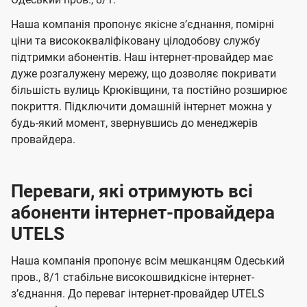
а
а
ї
ч
ч
Наша компанія пропонує якісне зʼєднання, помірні
U
е
е
ціни та висококваліфіковану цілодобову службу
t
підтримки абонентів. Наш інтернет-провайдер має
н
н
e
дуже розгалужену мережу, що дозволяє покривати
н
н
більшість вулиць Крюківщини, та постійно розширює
l
я
я
покриття. Підключити домашній інтернет можна у
s
будь-який момент, звернувшись до менеджерів
провайдера.
Переваги, які отримують всі
абоненти інтернет-провайдера
UTELS
Наша компанія пропонує всім мешканцям Одеський
пров., 8/1 стабільне високошвидкісне інтернет-
зʼєднання. До переваг інтернет-провайдер UTELS