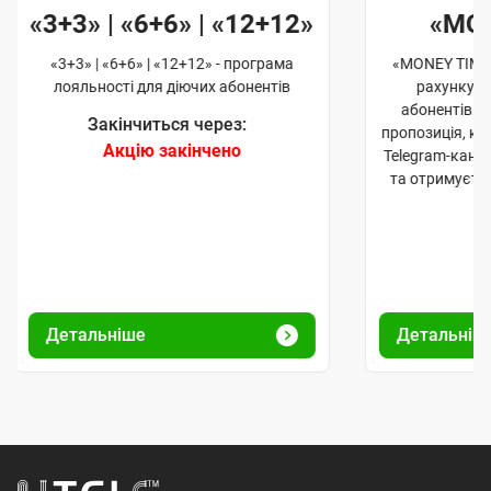
«3+3» | «6+6» | «12+12»
«MO
«3+3» | «6+6» | «12+12» - програма
«MONEY TIME»
лояльності для діючих абонентів
рахунку д
абонентів. 
Закінчиться через:
пропозиція, к
Акцію закінчено
Telegram-кана
та отримуєте
Детальніше
Детальніш