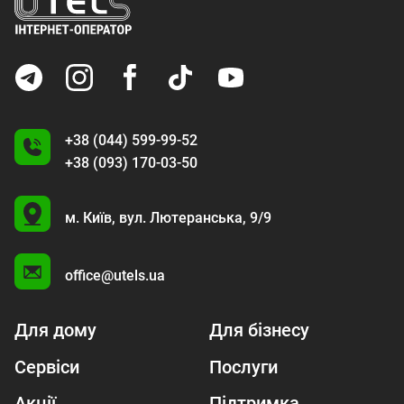
+38 (044) 599-99-52
+38 (093) 170-03-50
U
м. Київ,
вул. Лютеранська, 9/9
A
office@utels.ua
Для дому
Для бізнесу
Сервіси
Послуги
Акції
Підтримка