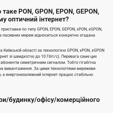
 таке PON, GPON, EPON, GEPON,
му оптичний інтернет?
 приставки по типу GPON, EPON, GEPON, xPON, xGPON,
а пасивних мереж відноситься конкретно згадана
та Київській області за технологією GPON, xPON, xGPON
ернет зі швидкістю до 10 Гбіт/с). Перевага саме цих
 абонентів симетричним сигналом. Тобто гігабітна
і на вивантаження. За цими технологіями мережеве
 а енергонезалежний інтернет працює стабільно
ри/будинку/офісу/комерційного