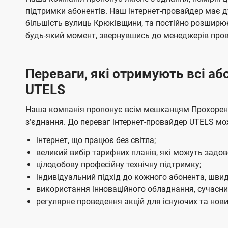
ї
я
я
е
е
підтримки абонентів. Наш інтернет-провайдер має 
U
м
м
б
б
більшість вулиць Крюківщини, та постійно розширю
t
а
а
будь-який момент, звернувшись до менеджерів про
e
ч
ч
l
е
е
Переваги, які отримують всі а
н
н
s
UTELS
н
н
я
я
Наша компанія пропонує всім мешканцям Прохоренка
зʼєднання. До переваг інтернет-провайдер UTELS мо
інтернет, що працює без світла;
великий вибір тарифних планів, які можуть задо
цілодобову професійну технічну підтримку;
індивідуальний підхід до кожного абонента, швид
використання інноваційного обладнання, сучасних
регулярне проведення акцій для існуючих та нових