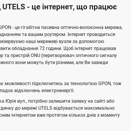
 UTELS - це інтернет, що працює
GPON - це гігабітна пасивна оптично-волоконна мережа,
аднанням та вашим роутером. Інтернет проводиться
резервуємо наші мережеві вузли за допомогою
живити обладнання 72 години. Щоб інтернет працював
тер та пристрій ONU (перетворювач оптичного сигналу
жного вони можуть бути різними, але Ви завжди
має можливості підключитись за технологією GPON, тож
адок відключень електроенергії.
 Юрія вул., потрібно залишити заявку на сайті або
будинку до мережі UTELS відбувається максимально
ним інтернетом вже протягом кількох днів з моменту