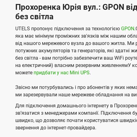
Прохоренка Юрія вул.: GPON від
без світла
UTELS пропонує підключення за технологією
GPON
.
яка має мінімум проміжних зв'язків між нашим обл
від нашого мережевого вузла до вашого житла. Ми 
потужних акумуляторів та генераторів, які здатні 
без світла - вам потрібно забезпечити ваш WiFi роу
на електричний) власним резервним живленнямУ ко
можете
придбати у нас Mini UPS
.
Звісно ми потурбувались і про абонентів у яких не
ми зарезервували наше мережеве обладнання на вип
Для підключення домашнього інтернету в Прохоренка
звʼязатися з менеджерами компанії. Підключення 
швидко, що дозволяє почати користуватися швидкіс
звернення до інтернет-провайдера.