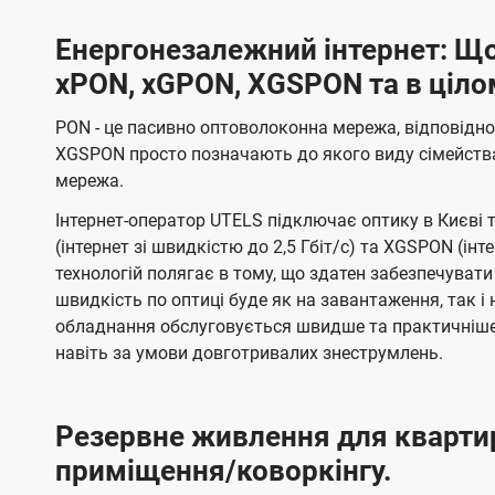
Енергонезалежний інтернет: Що
xPON, xGPON, XGSPON та в ціло
PON - це пасивно оптоволоконна мережа, відповідно
XGSPON просто позначають до якого виду сімейств
мережа.
Інтернет-оператор UTELS підключає оптику в Києві 
(інтернет зі швидкістю до 2,5 Гбіт/с) та XGSPON (інт
технологій полягає в тому, що здатен забезпечувати
швидкість по оптиці буде як на завантаження, так 
обладнання обслуговується швидше та практичніше,
навіть за умови довготривалих знеструмлень.
Резервне живлення для кварти
приміщення/коворкінгу.