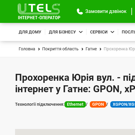
Замовити дзвінок
ДЛЯ ДОМУ
ДЛЯ БІЗНЕСУ
СЕРВІСИ
ПОСЛ
Головна
Покриття область
Гатне
Прохоренка Юрі
Прохоренка Юрія вул. - п
інтернет у Гатне: GPON, x
Технології підключення:
Ethernet
GPON
XGPON/XG
К