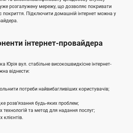
я
е
дуже розгалужену мережу, що дозволяє покривати
м
б
є покриття. Підключити домашній інтернет можна у
а
вайдера.
ч
е
боненти інтернет-провайдера
н
н
я
 Юрія вул. стабільне високошвидкісне інтернет-
жна віднести:
вольнити потреби найвибагливіших користувачів;
ке розвʼязання будь-яких проблем;
 технологій та метод для надання послуг;
 клієнтів.