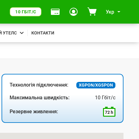
Укр
10 ГБІТ/С
Й УТЕЛС
КОНТАКТИ
Технологія підключення:
XGPON/XGSPON
Максимальна швидкість:
10 Гбіт/с
Резервне живлення:
72 h