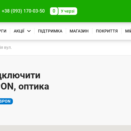
+38 (093) 170-03-50
0
У черзі
УГИ
АКЦІЇ
ПІДТРИМКА
МАГАЗИН
ПОКРИТТЯ
МІ
я вул.
ідключити
PON, оптика
SPON