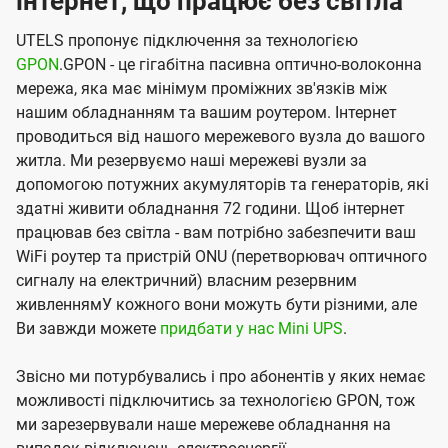
інтернет, що працює без світла
UTELS пропонує підключення за технологією
GPON
.GPON - це гігабітна пасивна оптично-волоконна
мережа, яка має мінімум проміжних зв'язків між
нашим обладнанням та вашим роутером. Інтернет
проводиться від нашого мережевого вузла до вашого
житла. Ми резервуємо наші мережеві вузли за
допомогою потужних акумуляторів та генераторів, які
здатні живити обладнання 72 години. Щоб інтернет
працював без світла - вам потрібно забезпечити ваш
WiFi роутер та пристрій ONU (перетворювач оптичного
сигналу на електричний) власним резервним
живленнямУ кожного вони можуть бути різними, але
Ви завжди можете
придбати у нас Mini UPS
.
Звісно ми потурбувались і про абонентів у яких немає
можливості підключитись за технологією GPON, тож
ми зарезервували наше мережеве обладнання на