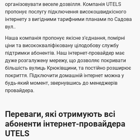
л
л
а
н
н
організовувати веселе дозвілля. Компанія UTELS
я
я
е
е
н
пропонує послугу підключення високошвидкісного
м
м
б
б
інтернету з вигідними тарифними планами по Садова
і
вул..
а
а
ї
ч
ч
Наша компанія пропонує якісне зʼєднання, помірні
U
е
е
ціни та висококваліфіковану цілодобову службу
t
підтримки абонентів. Наш інтернет-провайдер має
н
н
e
дуже розгалужену мережу, що дозволяє покривати
н
н
більшість вулиць Крюківщини, та постійно розширює
l
я
я
покриття. Підключити домашній інтернет можна у
s
будь-який момент, звернувшись до менеджерів
провайдера.
Переваги, які отримують всі
абоненти інтернет-провайдера
UTELS