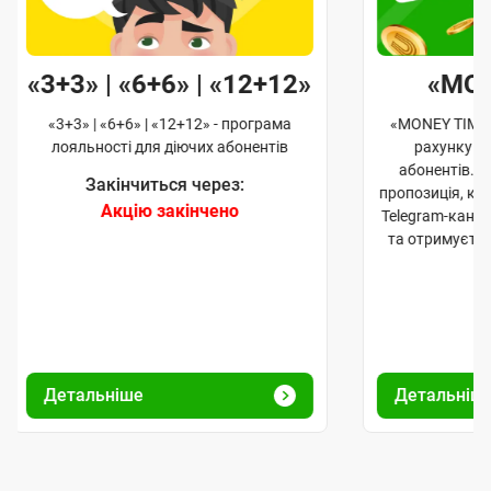
«3+3» | «6+6» | «12+12»
«MO
«3+3» | «6+6» | «12+12» - програма
«MONEY TIME»
лояльності для діючих абонентів
рахунку д
абонентів. 
Закінчиться через:
пропозиція, к
Акцію закінчено
Telegram-кана
та отримуєте
Детальніше
Детальніш