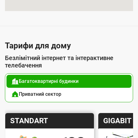
я
п
о
с
л
Тарифи для дому
у
Безлімітний інтернет та інтерактивне
г
телебачення
о
Багатоквартирні будинки
ю
п
Приватний сектор
і
д
Т
Т
STANDART
GIGABIT
к
а
а
л
р
р