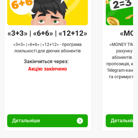
«3+3» | «6+6» | «12+12»
«MO
«3+3» | «6+6» | «12+12» - програма
«MONEY TIME»
лояльності для діючих абонентів
рахунку д
абонентів. 
Закінчиться через:
пропозиція, к
Акцію закінчено
Telegram-кана
та отримуєте
Детальніше
Детальніш