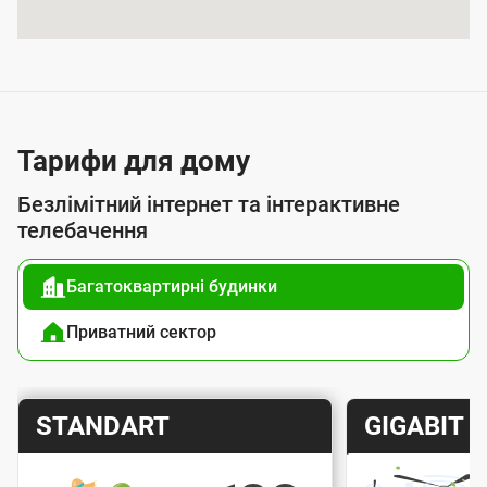
я
п
о
с
л
Тарифи для дому
у
Безлімітний інтернет та інтерактивне
г
телебачення
о
Багатоквартирні будинки
ю
п
Приватний сектор
і
д
Т
Т
STANDART
GIGABIT
к
а
а
л
р
р