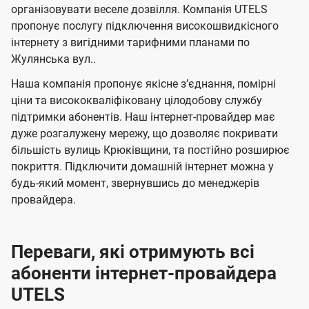
л
л
а
н
н
організовувати веселе дозвілля. Компанія UTELS
я
я
е
е
н
пропонує послугу підключення високошвидкісного
м
м
б
б
інтернету з вигідними тарифними планами по
і
Жулянська вул..
а
а
ї
ч
ч
Наша компанія пропонує якісне зʼєднання, помірні
U
е
е
ціни та висококваліфіковану цілодобову службу
t
підтримки абонентів. Наш інтернет-провайдер має
н
н
e
дуже розгалужену мережу, що дозволяє покривати
н
н
більшість вулиць Крюківщини, та постійно розширює
l
я
я
покриття. Підключити домашній інтернет можна у
s
будь-який момент, звернувшись до менеджерів
провайдера.
Переваги, які отримують всі
абоненти інтернет-провайдера
UTELS