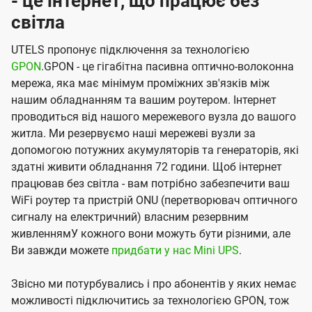
- це інтернет, що працює без
світла
UTELS пропонує підключення за технологією
GPON
.GPON - це гігабітна пасивна оптично-волоконна
мережа, яка має мінімум проміжних зв'язків між
нашим обладнанням та вашим роутером. Інтернет
проводиться від нашого мережевого вузла до вашого
житла. Ми резервуємо наші мережеві вузли за
допомогою потужних акумуляторів та генераторів, які
здатні живити обладнання 72 години. Щоб інтернет
працював без світла - вам потрібно забезпечити ваш
WiFi роутер та пристрій ONU (перетворювач оптичного
сигналу на електричний) власним резервним
живленнямУ кожного вони можуть бути різними, але
Ви завжди можете
придбати у нас Mini UPS
.
Звісно ми потурбувались і про абонентів у яких немає
можливості підключитись за технологією GPON, тож