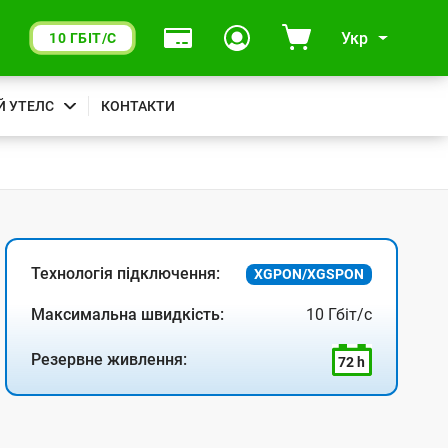
Укр
10 ГБІТ/С
Й УТЕЛС
КОНТАКТИ
Технологія підключення:
XGPON/XGSPON
Максимальна швидкість:
10 Гбіт/с
Резервне живлення:
72 h