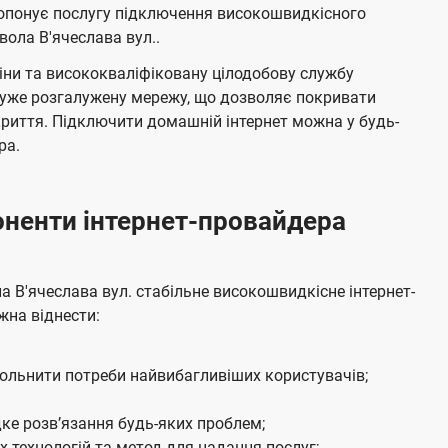
т
е
ропонує послугу підключення високошвидкісного
е
н
ола В'ячеслава вул..
л
н
ціни та висококваліфіковану цілодобову службу
я
е
дуже розгалужену мережу, що дозволяє покривати
м
б
криття. Підключити домашній інтернет можна у будь-
а
ра.
ч
е
боненти інтернет-провайдера
н
н
я
В'ячеслава вул. стабільне високошвидкісне інтернет-
жна віднести:
вольнити потреби найвибагливіших користувачів;
ке розвʼязання будь-яких проблем;
 технологій та метод для надання послуг;