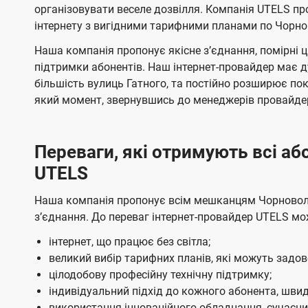
т
т
н
е
е
організовувати веселе дозвілля. Компанія UTELS п
е
е
н
н
інтернету з вигідними тарифними планами по Чорнов
і
л
л
н
н
ї
Наша компанія пропонує якісне зʼєднання, помірні 
я
я
е
е
підтримки абонентів. Наш інтернет-провайдер має 
U
м
м
б
б
більшість вулиць Гатного, та постійно розширює по
t
а
а
який момент, звернувшись до менеджерів провайде
e
ч
ч
l
е
е
Переваги, які отримують всі а
н
н
s
UTELS
н
н
я
я
Наша компанія пропонує всім мешканцям Чорновола 
зʼєднання. До переваг інтернет-провайдер UTELS мо
інтернет, що працює без світла;
великий вибір тарифних планів, які можуть задо
цілодобову професійну технічну підтримку;
індивідуальний підхід до кожного абонента, швид
використання інноваційного обладнання, сучасних