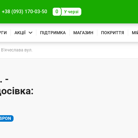
+38 (093) 170-03-50
0
У черзі
УГИ
АКЦІЇ
ПІДТРИМКА
МАГАЗИН
ПОКРИТТЯ
МІ
В'ячеслава вул.
 -
осівка:
SPON