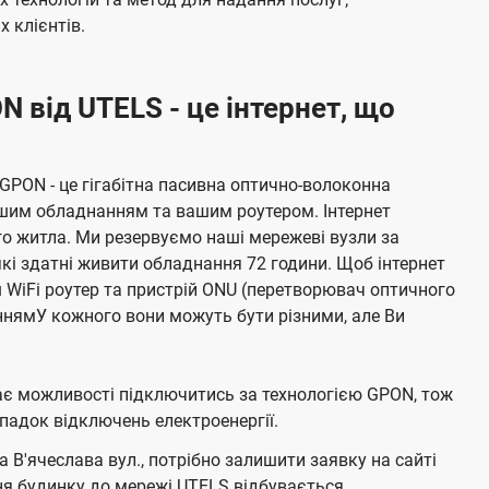
 клієнтів.
N від UTELS - це інтернет, що
 GPON - це гігабітна пасивна оптично-волоконна
ашим обладнанням та вашим роутером. Інтернет
о житла. Ми резервуємо наші мережеві вузли за
кі здатні живити обладнання 72 години. Щоб інтернет
ш WiFi роутер та пристрій ONU (перетворювач оптичного
нямУ кожного вони можуть бути різними, але Ви
має можливості підключитись за технологією GPON, тож
адок відключень електроенергії.
В'ячеслава вул., потрібно залишити заявку на сайті
ня будинку до мережі UTELS відбувається