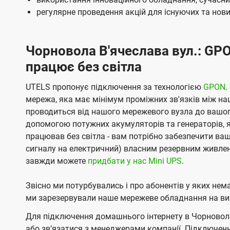
регулярне проведення акцій для існуючих та нових
Чорновола В'ячеслава вул.: GPO
працює без світла
UTELS пропонує підключення за технологією
GPON
.
мережа, яка має мінімум проміжних зв'язків між н
проводиться від нашого мережевого вузла до вашог
допомогою потужних акумуляторів та генераторів, я
працював без світла - вам потрібно забезпечити ва
сигналу на електричний) власним резервним живлен
завжди можете
придбати у нас Mini UPS
.
Звісно ми потурбувались і про абонентів у яких не
ми зарезервували наше мережеве обладнання на вип
Для підключення домашнього інтернету в Чорновола 
або звʼязатися з менеджерами компанії. Підключен