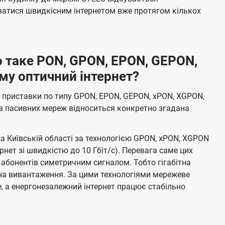
атися швидкісним інтернетом вже протягом кількох
 таке PON, GPON, EPON, GEPON,
му оптичний інтернет?
о приставки по типу GPON, EPON, GEPON, xPON, XGPON,
а пасивних мереж відноситься конкретно згадана
та Київській області за технологією GPON, xPON, XGPON
ернет зі швидкістю до 10 Гбіт/с). Перевага саме цих
 абонентів симетричним сигналом. Тобто гігабітна
і на вивантаження. За цими технологіями мережеве
 а енергонезалежний інтернет працює стабільно