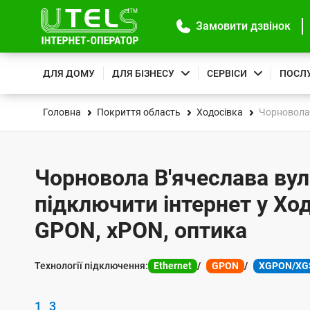
Замовити дзвінок
ДЛЯ ДОМУ
ДЛЯ БІЗНЕСУ
СЕРВІСИ
ПОСЛ
Головна
Покриття область
Ходосівка
Чорновола 
Чорновола В'ячеслава вул.
підключити інтернет у Ход
GPON, xPON, оптика
Технології підключення:
Ethernet
GPON
XGPON/XG
1
3