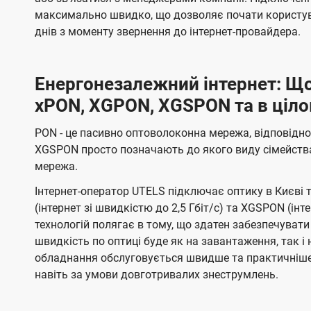
максимально швидко, що дозволяє почати користув
днів з моменту звернення до інтернет-провайдера.
Енергонезалежний інтернет: Що
xPON, XGPON, XGSPON та в ціло
PON - це пасивно оптоволоконна мережа, відповідн
XGSPON просто позначають до якого виду сімейств
мережа.
Інтернет-оператор UTELS підключає оптику в Києві 
(інтернет зі швидкістю до 2,5 Гбіт/с) та XGSPON (інт
технологій полягає в тому, що здатен забезпечувати
швидкість по оптиці буде як на завантаження, так 
обладнання обслуговується швидше та практичніше,
навіть за умови довготривалих знеструмлень.