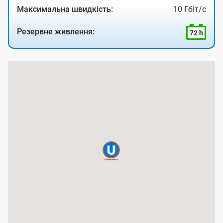
Максимальна швидкість:
10 Гбіт/с
Резервне живлення:
72 h
К
а
р
т
а
п
о
к
р
и
т