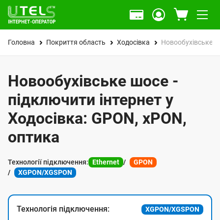
Головна
Покриття область
Ходосівка
Новообухівське ш
Новообухівське шосе -
підключити інтернет у
Ходосівка: GPON, xPON,
оптика
Технології підключення:
Ethernet
GPON
XGPON/XGSPON
Технологія підключення:
XGPON/XGSPON