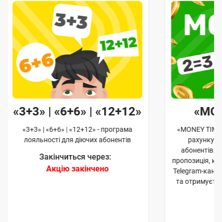
«3+3» | «6+6» | «12+12»
«MO
«3+3» | «6+6» | «12+12» - програма
«MONEY TIME»
лояльності для діючих абонентів
рахунку д
абонентів. 
Закінчиться через:
пропозиція, к
Акцію закінчено
Telegram-кана
та отримуєте