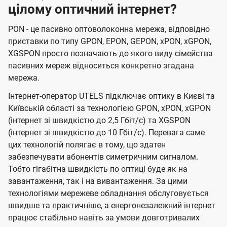
цілому оптичний інтернет?
PON - це пасивно оптоволоконна мережа, відповідно
приставки по типу GPON, EPON, GEPON, xPON, xGPON,
XGSPON просто позначають до якого виду сімейства
пасивних мереж відноситься конкретно згадана
мережа.
Інтернет-оператор UTELS підключає оптику в Києві та
Київській області за технологією GPON, xPON, xGPON
(інтернет зі швидкістю до 2,5 Гбіт/с) та XGSPON
(інтернет зі швидкістю до 10 Гбіт/с). Перевага саме
цих технологій полягає в тому, що здатен
забезпечувати абонентів симетричним сигналом.
Тобто гігабітна швидкість по оптиці буде як на
завантаження, так і на вивантаження. За цими
технологіями мережеве обладнання обслуговується
швидше та практичніше, а енергонезалежний інтернет
працює стабільно навіть за умови довготривалих