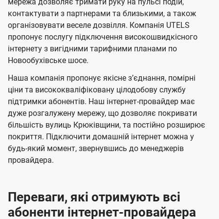
мережа дозволяє тримати руку на пульсі подій,
п
е
е
н
н
контактувати з партнерами та близькими, а також
л
л
а
н
н
організовувати веселе дозвілля. Компанія UTELS
я
я
е
е
н
пропонує послугу підключення високошвидкісного
м
м
б
б
інтернету з вигідними тарифними планами по
і
Новообухівське шосе.
а
а
ї
ч
ч
Наша компанія пропонує якісне зʼєднання, помірні
U
е
е
ціни та висококваліфіковану цілодобову службу
t
підтримки абонентів. Наш інтернет-провайдер має
н
н
e
дуже розгалужену мережу, що дозволяє покривати
н
н
більшість вулиць Крюківщини, та постійно розширює
l
я
я
покриття. Підключити домашній інтернет можна у
s
будь-який момент, звернувшись до менеджерів
провайдера.
Переваги, які отримують всі
абоненти інтернет-провайдера