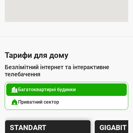
т
я
п
о
с
л
Тарифи для дому
у
Безлімітний інтернет та інтерактивне
г
телебачення
о
Багатоквартирні будинки
ю
п
Приватний сектор
і
д
Т
Т
STANDART
GIGABIT
к