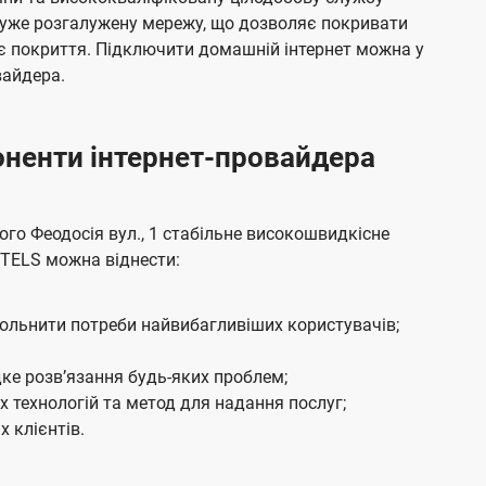
я
е
дуже розгалужену мережу, що дозволяє покривати
м
б
є покриття. Підключити домашній інтернет можна у
а
вайдера.
ч
е
боненти інтернет-провайдера
н
н
я
о Феодосія вул., 1 стабільне високошвидкісне
UTELS можна віднести:
вольнити потреби найвибагливіших користувачів;
ке розвʼязання будь-яких проблем;
 технологій та метод для надання послуг;
 клієнтів.