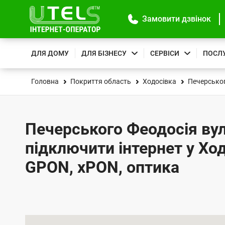
Замовити дзвінок
ДЛЯ ДОМУ
ДЛЯ БІЗНЕСУ
СЕРВІСИ
ПОСЛ
Головна
Покриття область
Ходосівка
Печерськог
Печерського Феодосія вул.
підключити інтернет у Ход
GPON, xPON, оптика
К