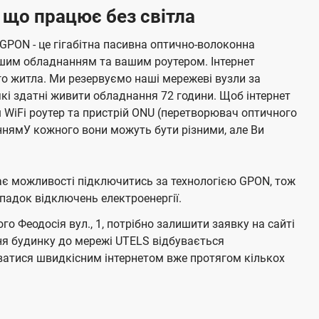
, що працює без світла
 GPON - це гігабітна пасивна оптично-волоконна
ашим обладнанням та вашим роутером. Інтернет
о житла. Ми резервуємо наші мережеві вузли за
кі здатні живити обладнання 72 години. Щоб інтернет
ш WiFi роутер та пристрій ONU (перетворювач оптичного
нямУ кожного вони можуть бути різними, але Ви
має можливості підключитись за технологією GPON, тож
адок відключень електроенергії.
о Феодосія вул., 1, потрібно залишити заявку на сайті
ня будинку до мережі UTELS відбувається
атися швидкісним інтернетом вже протягом кількох