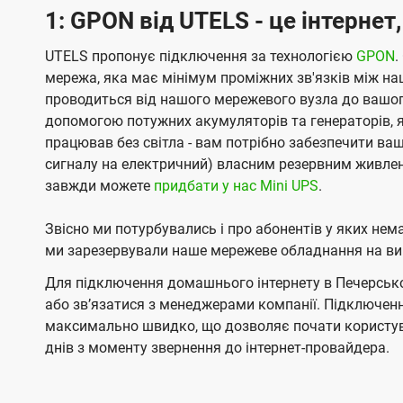
1: GPON від UTELS - це інтернет
UTELS пропонує підключення за технологією
GPON
.
мережа, яка має мінімум проміжних зв'язків між н
проводиться від нашого мережевого вузла до вашог
допомогою потужних акумуляторів та генераторів, я
працював без світла - вам потрібно забезпечити ва
сигналу на електричний) власним резервним живлен
завжди можете
придбати у нас Mini UPS
.
Звісно ми потурбувались і про абонентів у яких не
ми зарезервували наше мережеве обладнання на вип
Для підключення домашнього інтернету в Печерськог
або звʼязатися з менеджерами компанії. Підключен
максимально швидко, що дозволяє почати користув
днів з моменту звернення до інтернет-провайдера.