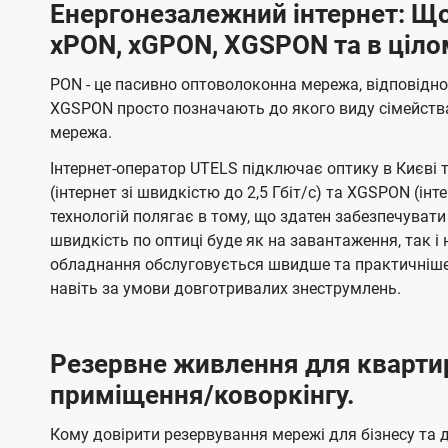
Енергонезалежний інтернет: Що
xPON, xGPON, XGSPON та в ціло
PON - це пасивно оптоволоконна мережа, відповідно
XGSPON просто позначають до якого виду сімейств
мережа.
Інтернет-оператор UTELS підключає оптику в Києві 
(інтернет зі швидкістю до 2,5 Гбіт/с) та XGSPON (інт
технологій полягає в тому, що здатен забезпечувати
швидкість по оптиці буде як на завантаження, так 
обладнання обслуговується швидше та практичніше,
навіть за умови довготривалих знеструмлень.
Резервне живлення для кварти
приміщення/коворкінгу.
Кому довірити резервування мережі для бізнесу та до