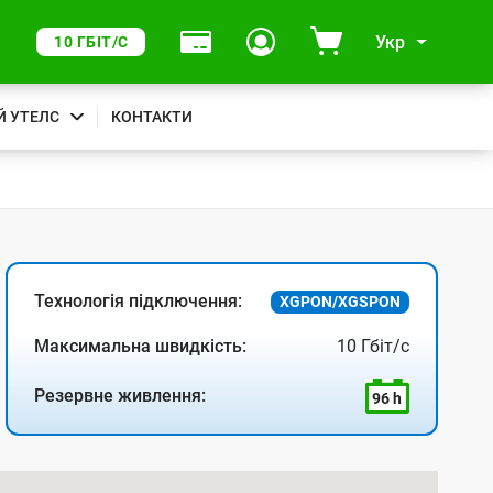
Укр
10 ГБІТ/С
Й УТЕЛС
КОНТАКТИ
Технологія підключення:
XGPON/XGSPON
Максимальна швидкість:
10 Гбіт/с
Резервне живлення:
96 h