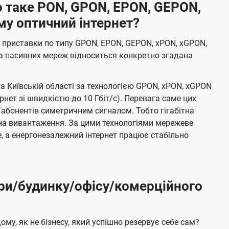
 таке PON, GPON, EPON, GEPON,
му оптичний інтернет?
 приставки по типу GPON, EPON, GEPON, xPON, xGPON,
а пасивних мереж відноситься конкретно згадана
та Київській області за технологією GPON, xPON, xGPON
ернет зі швидкістю до 10 Гбіт/с). Перевага саме цих
 абонентів симетричним сигналом. Тобто гігабітна
і на вивантаження. За цими технологіями мережеве
 а енергонезалежний інтернет працює стабільно
ри/будинку/офісу/комерційного
му, як не бізнесу, який успішно резервує себе сам?