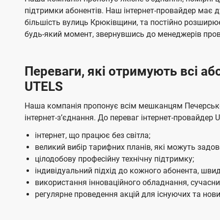
ї
я
я
е
е
підтримки абонентів. Наш інтернет-провайдер має 
U
м
м
б
б
більшість вулиць Крюківщини, та постійно розширю
t
а
а
будь-який момент, звернувшись до менеджерів про
e
ч
ч
l
е
е
Переваги, які отримують всі а
н
н
s
UTELS
н
н
я
я
Наша компанія пропонує всім мешканцям Печерськог
інтернет-зʼєднання. До переваг інтернет-провайдер 
інтернет, що працює без світла;
великий вибір тарифних планів, які можуть задо
цілодобову професійну технічну підтримку;
індивідуальний підхід до кожного абонента, швид
використання інноваційного обладнання, сучасних
регулярне проведення акцій для існуючих та нових