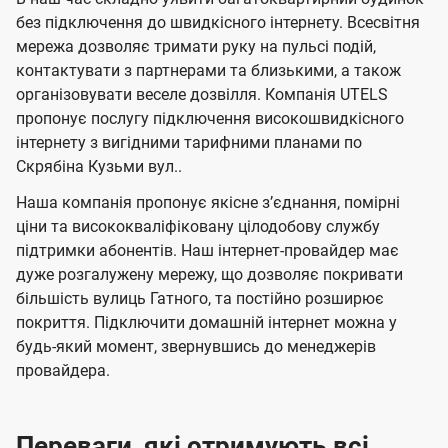
о
о
н
л
л
н
без підключення до швидкісного інтернету. Всесвітня
м
т
т
я
е
е
мережа дозволяє тримати руку на пульсі подій,
п
е
е
н
н
контактувати з партнерами та близькими, а також
л
л
а
н
н
організовувати веселе дозвілля. Компанія UTELS
я
я
е
е
н
пропонує послугу підключення високошвидкісного
м
м
б
б
інтернету з вигідними тарифними планами по
і
Скрябіна Кузьми вул..
а
а
ї
ч
ч
Наша компанія пропонує якісне зʼєднання, помірні
U
е
е
ціни та висококваліфіковану цілодобову службу
t
підтримки абонентів. Наш інтернет-провайдер має
н
н
e
дуже розгалужену мережу, що дозволяє покривати
н
н
більшість вулиць Гатного, та постійно розширює
l
я
я
покриття. Підключити домашній інтернет можна у
s
будь-який момент, звернувшись до менеджерів
провайдера.
Переваги, які отримують всі