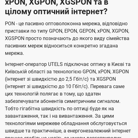
xPON, XGPON, XGSPON та в
цілому оптичний інтернет?
PON - це пасивно оптоволоконна мережа, відповідно
приставки по типу GPON, EPON, GEPON, xPON, XGPON,
XGSPON просто позначають до якого виду сімейства
пасивних мереж відноситься конкретно згадана
мережа.
Інтернет-оператор UTELS підключає оптику в Києві та
Київській області за технологією GPON, xPON, XGPON
(інтернет зі швидкістю до 2,5 Гбіт/с) та XGSPON
(інтернет зі швидкістю до 10 Гбіт/с). Перевага саме
цих технологій полягає в тому, що здатен
забезпечувати абонентів симетричним сигналом.
Тобто гігабітна швидкість по оптиці буде як на
завантаження, так і на вивантаження. За цими
технологіями мережеве обладнання обслуговується
швидше та практичніше, а енергонезалежний інтернет