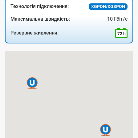
Технологія підключення:
XGPON/XGSPON
Максимальна швидкість:
10 Гбіт/с
Резервне живлення:
72 h
К
а
р
т
а
п
о
к
р