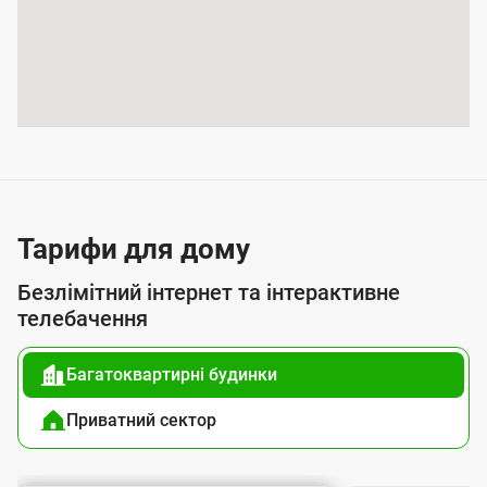
и
т
т
я
п
о
с
л
Тарифи для дому
у
Безлімітний інтернет та інтерактивне
г
телебачення
о
Багатоквартирні будинки
ю
п
Приватний сектор
і
д