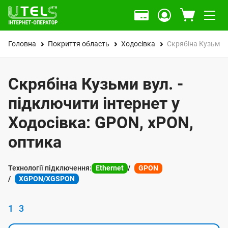
Головна
Покриття область
Ходосівка
Скрябіна Кузьми 
Скрябіна Кузьми вул. -
підключити інтернет у
Ходосівка: GPON, xPON,
оптика
Технології підключення:
Ethernet
GPON
XGPON/XGSPON
1
3