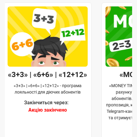
«3+3» | «6+6» | «12+12»
«MO
«3+3» | «6+6» | «12+12» - програма
«MONEY TIME»
лояльності для діючих абонентів
рахунку д
абонентів. 
Закінчиться через:
пропозиція, к
Акцію закінчено
Telegram-кана
та отримуєте