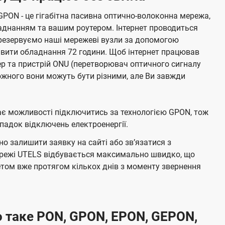
GPON - це гігабітна пасивна оптично-волоконна мережа,
аднанням та вашим роутером. Інтернет проводиться
резервуємо наші мережеві вузли за допомогою
живити обладнання 72 години. Щоб інтернет працював
тер та пристрій ONU (перетворювач оптичного сигналу
жного вони можуть бути різними, але Ви завжди
має можливості підключитись за технологією GPON, тож
адок відключень електроенергії.
о залишити заявку на сайті або звʼязатися з
режі UTELS відбувається максимально швидко, що
том вже протягом кількох днів з моменту звернення
 таке PON, GPON, EPON, GEPON,