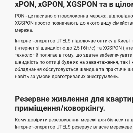
xPON, xGPON, XGSPON та в ціло
PON - це пасивно оптоволоконна мережа, відповідно
XGSPON просто позначають до якого виду сімейств
мережа.
Інтернет-оператор UTELS підключає оптику в Києві 
(інтернет зі швидкістю до 2,5 Гбіт/с) та XGSPON (інт
технологій полягає в тому, що здатен забезпечувати
швидкість по оптиці буде як на завантаження, так 
обладнання обслуговується швидше та практичніше,
навіть за умови довготривалих знеструмлень.
Резервне живлення для кварти
приміщення/коворкінгу.
Кому довірити резервування мережі для бізнесу та до
Інтернет-оператор UTELS резервує власне мережеве о