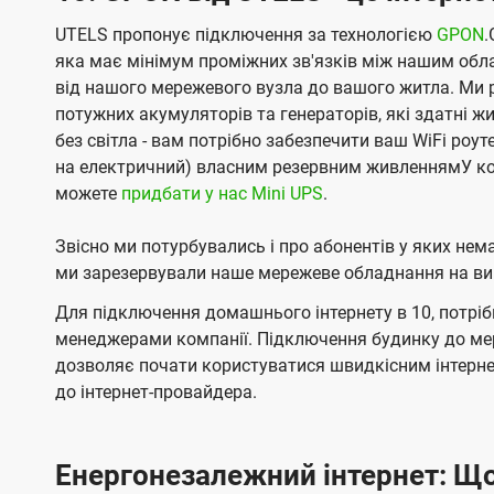
UTELS пропонує підключення за технологією
GPON
.
яка має мінімум проміжних зв'язків між нашим обл
від нашого мережевого вузла до вашого житла. Ми 
потужних акумуляторів та генераторів, які здатні 
без світла - вам потрібно забезпечити ваш WiFi роу
на електричний) власним резервним живленнямУ ко
можете
придбати у нас Mini UPS
.
Звісно ми потурбувались і про абонентів у яких не
ми зарезервували наше мережеве обладнання на вип
Для підключення домашнього інтернету в 10, потрібн
менеджерами компанії. Підключення будинку до ме
дозволяє почати користуватися швидкісним інтерне
до інтернет-провайдера.
Енергонезалежний інтернет: Що