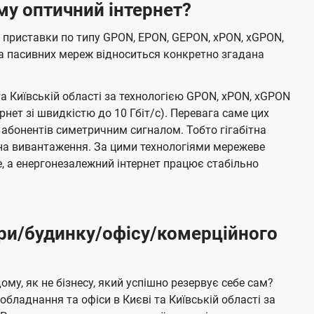
му оптичний інтернет?
 приставки по типу GPON, EPON, GEPON, xPON, xGPON,
а пасивних мереж відноситься конкретно згадана
та Київській області за технологією GPON, xPON, xGPON
ернет зі швидкістю до 10 Гбіт/с). Перевага саме цих
 абонентів симетричним сигналом. Тобто гігабітна
і на вивантаження. За цими технологіями мережеве
 а енергонезалежний інтернет працює стабільно
ри/будинку/офісу/комерційного
му, як не бізнесу, який успішно резервує себе сам?
бладнання та офіси в Києві та Київській області за