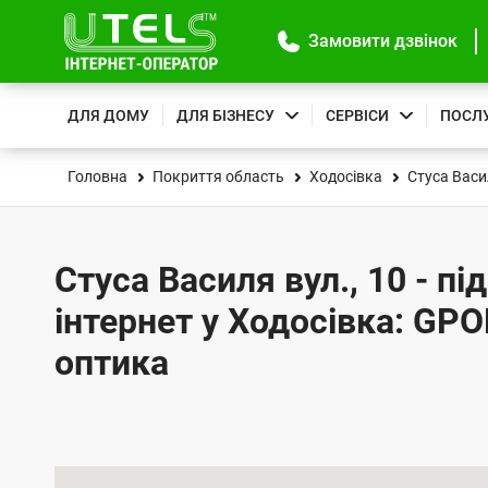
Замовити дзвінок
ДЛЯ ДОМУ
ДЛЯ БІЗНЕСУ
СЕРВІСИ
ПОСЛ
Головна
Покриття область
Ходосівка
Стуса Васи
Стуса Василя вул., 10 - п
інтернет у Ходосівка: GPO
оптика
К