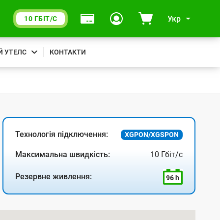
Укр
10 ГБІТ/С
Й УТЕЛС
КОНТАКТИ
Технологія підключення:
XGPON/XGSPON
Максимальна швидкість:
10 Гбіт/с
Резервне живлення:
96 h