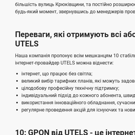
ї
я
я
е
е
більшість вулиць Крюківщини, та постійно розширю
U
м
м
б
б
будь-який момент, звернувшись до менеджерів про
t
а
а
e
ч
ч
Переваги, які отримують всі а
l
е
е
UTELS
н
н
s
н
н
Наша компанія пропонує всім мешканцям 10 стабіль
я
я
інтернет-провайдер UTELS можна віднести:
інтернет, що працює без світла;
великий вибір тарифних планів, які можуть задо
цілодобову професійну технічну підтримку;
індивідуальний підхід до кожного абонента, швид
використання інноваційного обладнання, сучасних
регулярне проведення акцій для існуючих та нових
10: GPON від UTELS - це інтерне