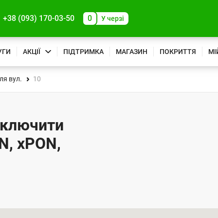
+38 (093) 170-03-50
0
У черзі
УГИ
АКЦІЇ
ПІДТРИМКА
МАГАЗИН
ПОКРИТТЯ
МІ
ля вул.
10
ідключити
N, xPON,