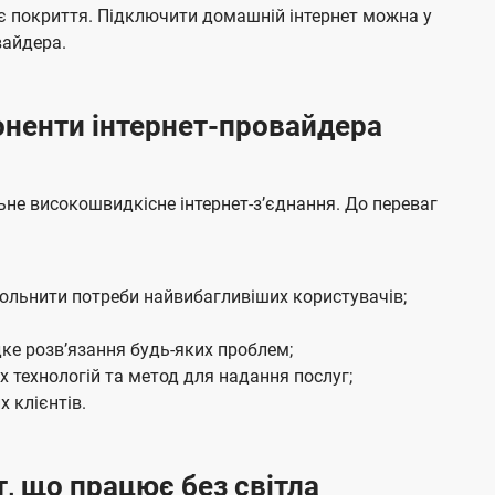
я
е
є покриття. Підключити домашній інтернет можна у
м
б
вайдера.
а
ч
боненти інтернет-провайдера
е
н
н
не високошвидкісне інтернет-зʼєднання. До переваг
я
вольнити потреби найвибагливіших користувачів;
ке розвʼязання будь-яких проблем;
 технологій та метод для надання послуг;
 клієнтів.
т, що працює без світла