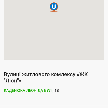
п
о
к
р
и
т
т
я
п
о
Вулиці житлового комлексу «ЖК
с
"Ліон"»
л
КАДЕНЮКА ЛЕОНІДА ВУЛ.,
18
у
г