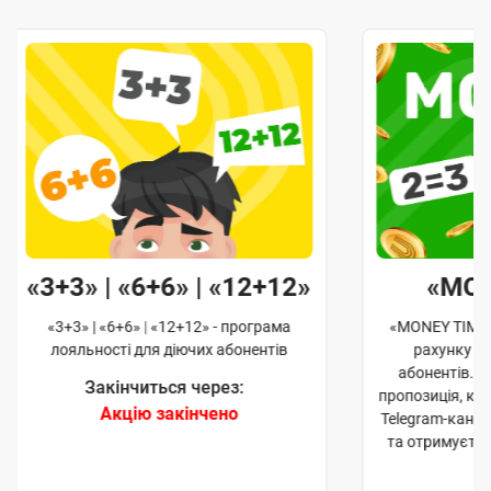
«3+3» | «6+6» | «12+12»
«MO
«3+3» | «6+6» | «12+12» - програма
«MONEY TIME»
лояльності для діючих абонентів
рахунку д
абонентів. 
Закінчиться через:
пропозиція, к
Акцію закінчено
Telegram-кана
та отримуєте