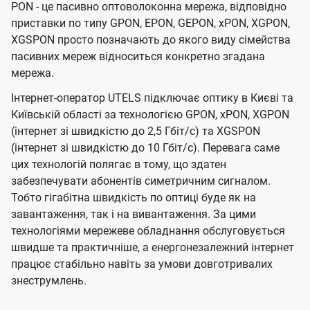
PON - це пасивно оптоволоконна мережа, відповідно
приставки по типу GPON, EPON, GEPON, xPON, XGPON,
XGSPON просто позначають до якого виду сімейства
пасивних мереж відноситься конкретно згадана
мережа.
Інтернет-оператор UTELS підключає оптику в Києві та
Київській області за технологією GPON, xPON, XGPON
(інтернет зі швидкістю до 2,5 Гбіт/с) та XGSPON
(інтернет зі швидкістю до 10 Гбіт/с). Перевага саме
цих технологій полягає в тому, що здатен
забезпечувати абонентів симетричним сигналом.
Тобто гігабітна швидкість по оптиці буде як на
завантаження, так і на вивантаження. За цими
технологіями мережеве обладнання обслуговується
швидше та практичніше, а енергонезалежний інтернет
працює стабільно навіть за умови довготривалих
знеструмлень.