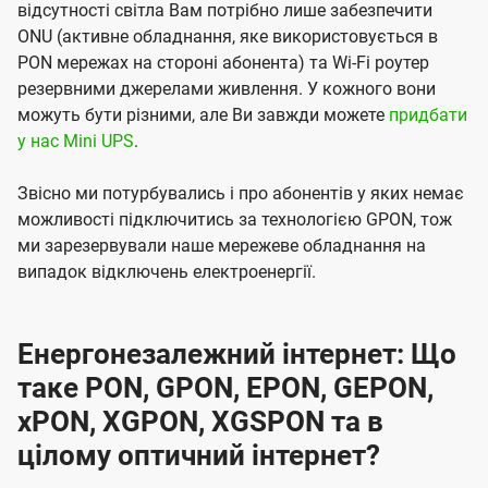
відсутності світла Вам потрібно лише забезпечити
ONU (активне обладнання, яке використовується в
PON мережах на стороні абонента) та Wi-Fi роутер
резервними джерелами живлення. У кожного вони
можуть бути різними, але Ви завжди можете
придбати
у нас Mini UPS
.
Звісно ми потурбувались і про абонентів у яких немає
можливості підключитись за технологією GPON, тож
ми зарезервували наше мережеве обладнання на
випадок відключень електроенергії.
Енергонезалежний інтернет: Що
таке PON, GPON, EPON, GEPON,
xPON, XGPON, XGSPON та в
цілому оптичний інтернет?