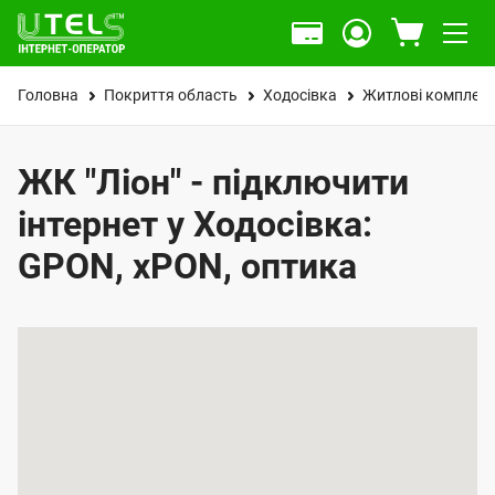
Головна
Покриття область
Ходосівка
Житлові комплек
ЖК "Ліон" - підключити
інтернет у Ходосівка:
GPON, xPON, оптика
К
а
р
т
а