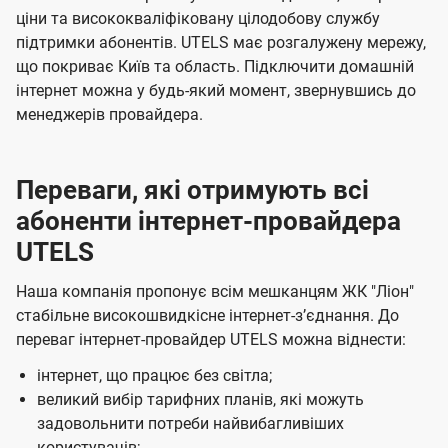
с
ціни та висококваліфіковану цілодобову службу
ч
ч
підтримки абонентів. UTELS має розгалужену мережу,
і
е
е
що покриває Київ та область. Підключити домашній
н
н
в
інтернет можна у будь-який момент, звернувшись до
н
н
в
менеджерів провайдера.
я
я
і
д
Переваги, які отримують всі
к
абоненти інтернет-провайдера
о
UTELS
м
Наша компанія пропонує всім мешканцям ЖК "Ліон"
п
стабільне високошвидкісне інтернет-зʼєднання. До
а
переваг інтернет-провайдер UTELS можна віднести:
н
інтернет, що працює без світла;
і
великий вибір тарифних планів, які можуть
ї
задовольнити потреби найвибагливіших
користувачів;