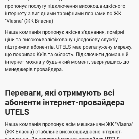
я
я
е
е
пропонує послугу підключення високошвидкісного
к
м
м
б
б
інтернету з вигідними тарифними планами по ЖК
с
"Vlasna" (ЖК Власна).
а
а
і
ч
ч
Наша компанія пропонує якісне зʼєднання, помірні
в
е
е
ціни та висококваліфіковану цілодобову службу
в
підтримки абонентів. UTELS має розгалужену мережу,
н
н
що покриває Київ та область. Підключити домашній
і
н
н
інтернет можна у будь-який момент, звернувшись до
д
я
я
менеджерів провайдера.
к
о
Переваги, які отримують всі
м
абоненти інтернет-провайдера
п
UTELS
а
н
Наша компанія пропонує всім мешканцям ЖК "Vlasna"
(ЖК Власна) стабільне високошвидкісне інтернет-
і