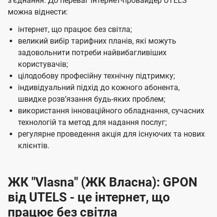
зʼєднання. До переваг інтернет-провайдер UTELS
ї
можна віднести:
U
інтернет, що працює без світла;
t
великий вибір тарифних планів, які можуть
e
задовольнити потреби найвибагливіших
користувачів;
l
цілодобову професійну технічну підтримку;
s
індивідуальний підхід до кожного абонента,
швидке розвʼязання будь-яких проблем;
використання інноваційного обладнання, сучасних
технологій та метод для надання послуг;
регулярне проведення акція для існуючих та нових
клієнтів.
ЖК "Vlasna" (ЖК Власна): GPON
від UTELS - це інтернет, що
працює без світла