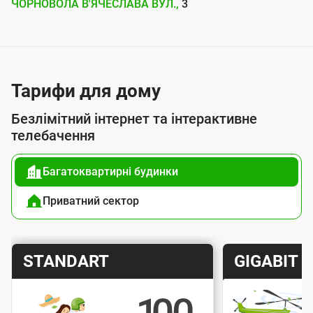
г
ЧОРНОВОЛА В'ЯЧЕСЛАВА ВУЛ.,
3
о
ю
п
Тарифи для дому
і
д
Безлімітний інтернет та інтерактивне
к
телебачення
л
Багатоквартирні будинки
ю
ч
Приватний сектор
е
н
Т
Т
STANDART
GIGABIT
н
а
а
я
р
р
д