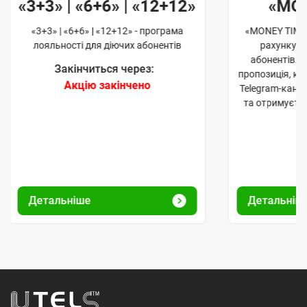
«3+3» | «6+6» | «12+12»
«MO
«3+3» | «6+6» | «12+12» - програма
«MONEY TIME»
лояльності для діючих абонентів
рахунку д
абонентів. 
Закінчиться через:
пропозиція, к
Акцію закінчено
Telegram-кана
та отримуєте
Детальніше
Детальніш