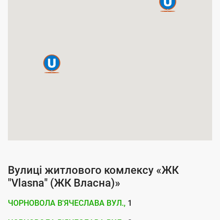
а
п
о
к
р
и
т
т
я
п
о
Вулиці житлового комлексу «ЖК
с
"Vlasna" (ЖК Власна)»
л
ЧОРНОВОЛА В'ЯЧЕСЛАВА ВУЛ.,
1
у