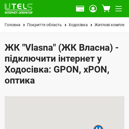
Головна
Покриття область
Ходосівка
Житлові комплек
ЖК "Vlasna" (ЖК Власна) -
підключити інтернет у
Ходосівка: GPON, xPON,
оптика
К
а
р
т