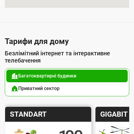
я
п
о
с
л
Тарифи для дому
у
Безлімітний інтернет та інтерактивне
г
телебачення
о
Багатоквартирні будинки
ю
п
Приватний сектор
і
д
Т
Т
STANDART
GIGABIT
к
а
а
л
р
р
ю