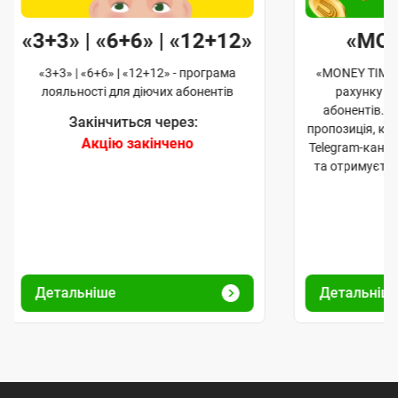
«3+3» | «6+6» | «12+12»
«MO
«3+3» | «6+6» | «12+12» - програма
«MONEY TIME»
лояльності для діючих абонентів
рахунку д
абонентів. 
Закінчиться через:
пропозиція, к
Акцію закінчено
Telegram-кана
та отримуєте
Детальніше
Детальніш