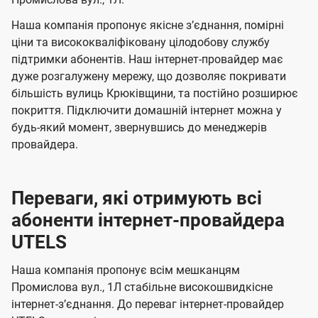
а
а
ї
ч
ч
Наша компанія пропонує якісне зʼєднання, помірні
U
е
е
ціни та висококваліфіковану цілодобову службу
t
підтримки абонентів. Наш інтернет-провайдер має
н
н
e
дуже розгалужену мережу, що дозволяє покривати
н
н
більшість вулиць Крюківщини, та постійно розширює
l
я
я
покриття. Підключити домашній інтернет можна у
s
будь-який момент, звернувшись до менеджерів
провайдера.
Переваги, які отримують всі
абоненти інтернет-провайдера
UTELS
Наша компанія пропонує всім мешканцям
Промислова вул., 1Л стабільне високошвидкісне
інтернет-зʼєднання. До переваг інтернет-провайдер