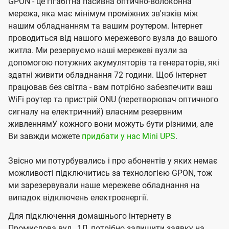
GPON - це гігабітна пасивна оптично-волоконна
мережа, яка має мінімум проміжних зв'язків між
нашим обладнанням та вашим роутером. Інтернет
проводиться від нашого мережевого вузла до вашого
житла. Ми резервуємо наші мережеві вузли за
допомогою потужних акумуляторів та генераторів, які
здатні живити обладнання 72 години. Щоб інтернет
працював без світла - вам потрібно забезпечити ваш
WiFi роутер та пристрій ONU (перетворювач оптичного
сигналу на електричний) власним резервним
живленнямУ кожного вони можуть бути різними, але
Ви завжди можете
придбати у нас Mini UPS
.
Звісно ми потурбувались і про абонентів у яких немає
можливості підключитись за технологією GPON, тож
ми зарезервували наше мережеве обладнання на
випадок відключень електроенергії.
Для підключення домашнього інтернету в
Промислова вул., 1Л, потрібно залишити заявку на