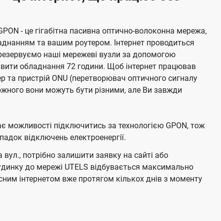
GPON - це гігабітна пасивна оптично-волоконна мережа,
аднанням та вашим роутером. Інтернет проводиться
резервуємо наші мережеві вузли за допомогою
живити обладнання 72 години. Щоб інтернет працював
тер та пристрій ONU (перетворювач оптичного сигналу
жного вони можуть бути різними, але Ви завжди
має можливості підключитись за технологією GPON, тож
адок відключень електроенергії.
вул., потрібно залишити заявку на сайті або
будинку до мережі UTELS відбувається максимально
ним інтернетом вже протягом кількох днів з моменту