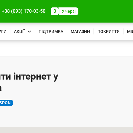
+38 (093) 170-03-50
0
У черзі
УГИ
АКЦІЇ
ПІДТРИМКА
МАГАЗИН
ПОКРИТТЯ
МІ
ти інтернет у
а
SPON