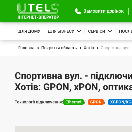
Замовити дзвінок
ДЛЯ ДОМУ
ДЛЯ БІЗНЕСУ
СЕРВІСИ
ПОСЛ
Головна
Покриття область
Хотів
Спортивна вул.
Спортивна вул. - підключи
Хотів: GPON, xPON, оптик
Технології підключення:
Ethernet
GPON
XGPON/XG
К