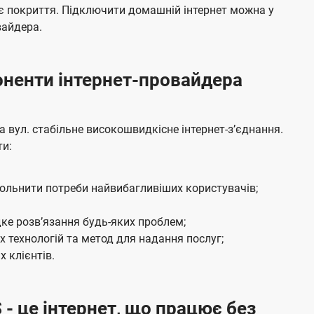
я
е
є покриття. Підключити домашній інтернет можна у
м
б
вайдера.
а
ч
боненти інтернет-провайдера
е
н
н
вул. стабільне високошвидкісне інтернет-зʼєднання.
я
ти:
вольнити потреби найвибагливіших користувачів;
ке розвʼязання будь-яких проблем;
 технологій та метод для надання послуг;
 клієнтів.
 - це інтернет, що працює без