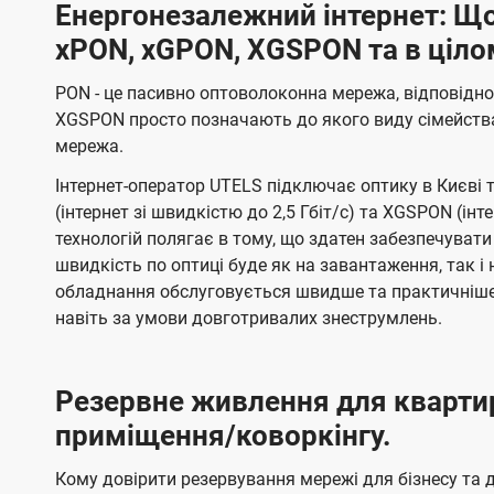
Енергонезалежний інтернет: Що
xPON, xGPON, XGSPON та в ціло
PON - це пасивно оптоволоконна мережа, відповідно
XGSPON просто позначають до якого виду сімейств
мережа.
Інтернет-оператор UTELS підключає оптику в Києві 
(інтернет зі швидкістю до 2,5 Гбіт/с) та XGSPON (інт
технологій полягає в тому, що здатен забезпечувати
швидкість по оптиці буде як на завантаження, так 
обладнання обслуговується швидше та практичніше,
навіть за умови довготривалих знеструмлень.
Резервне живлення для кварти
приміщення/коворкінгу.
Кому довірити резервування мережі для бізнесу та до