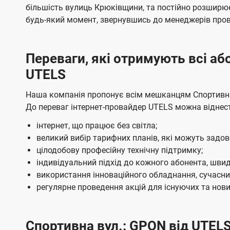
ї
я
я
е
е
більшість вулиць Крюківщини, та постійно розширю
U
м
м
б
б
будь-який момент, звернувшись до менеджерів про
t
а
а
e
ч
ч
Переваги, які отримують всі а
l
е
е
UTELS
н
н
s
н
н
Наша компанія пропонує всім мешканцям Спортивна 
я
я
До переваг інтернет-провайдер UTELS можна віднес
інтернет, що працює без світла;
великий вибір тарифних планів, які можуть задо
цілодобову професійну технічну підтримку;
індивідуальний підхід до кожного абонента, швид
використання інноваційного обладнання, сучасних
регулярне проведення акцій для існуючих та нових
Спортивна вул.: GPON від UTELS