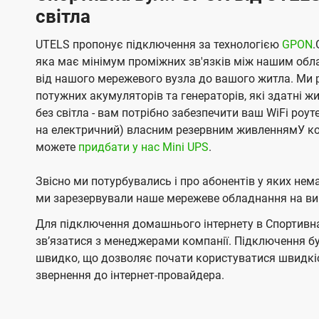
світла
UTELS пропонує підключення за технологією
GPON
.
яка має мінімум проміжних зв'язків між нашим обл
від нашого мережевого вузла до вашого житла. Ми 
потужних акумуляторів та генераторів, які здатні 
без світла - вам потрібно забезпечити ваш WiFi роу
на електричний) власним резервним живленнямУ ко
можете
придбати у нас Mini UPS
.
Звісно ми потурбувались і про абонентів у яких не
ми зарезервували наше мережеве обладнання на вип
Для підключення домашнього інтернету в Спортивна 
звʼязатися з менеджерами компанії. Підключення 
швидко, що дозволяє почати користуватися швидкіс
звернення до інтернет-провайдера.