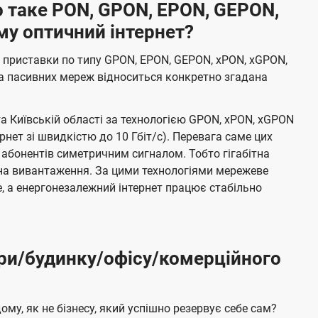
 таке PON, GPON, EPON, GEPON,
му оптичний інтернет?
 приставки по типу GPON, EPON, GEPON, xPON, xGPON,
а пасивних мереж відноситься конкретно згадана
та Київській області за технологією GPON, xPON, xGPON
ернет зі швидкістю до 10 Гбіт/с). Перевага саме цих
 абонентів симетричним сигналом. Тобто гігабітна
і на вивантаження. За цими технологіями мережеве
 а енергонезалежний інтернет працює стабільно
ри/будинку/офісу/комерційного
му, як не бізнесу, який успішно резервує себе сам?