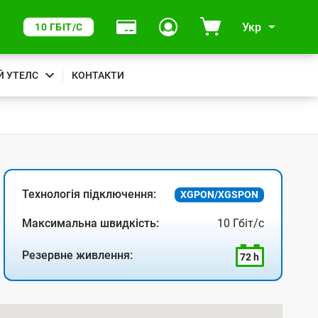
Укр
10 ГБІТ/С
Й УТЕЛС
КОНТАКТИ
Технологія підключення:
XGPON/XGSPON
Максимальна швидкість:
10 Гбіт/с
Резервне живлення:
72 h