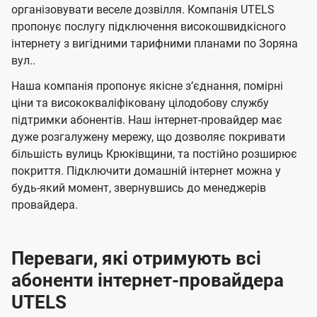
л
л
а
н
н
організовувати веселе дозвілля. Компанія UTELS
я
я
е
е
н
пропонує послугу підключення високошвидкісного
м
м
б
б
інтернету з вигідними тарифними планами по Зоряна
і
вул..
а
а
ї
ч
ч
Наша компанія пропонує якісне зʼєднання, помірні
U
е
е
ціни та висококваліфіковану цілодобову службу
t
підтримки абонентів. Наш інтернет-провайдер має
н
н
e
дуже розгалужену мережу, що дозволяє покривати
н
н
більшість вулиць Крюківщини, та постійно розширює
l
я
я
покриття. Підключити домашній інтернет можна у
s
будь-який момент, звернувшись до менеджерів
провайдера.
Переваги, які отримують всі
абоненти інтернет-провайдера
UTELS