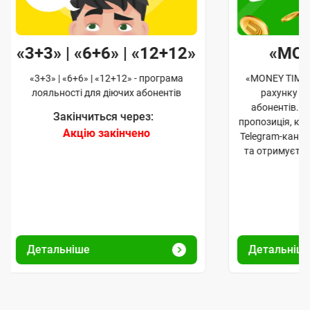
«3+3» | «6+6» | «12+12»
«MO
«3+3» | «6+6» | «12+12» - програма
«MONEY TIME»
лояльності для діючих абонентів
рахунку д
абонентів. 
Закінчиться через:
пропозиція, к
Акцію закінчено
Telegram-кана
та отримуєте
Детальніше
Детальніш