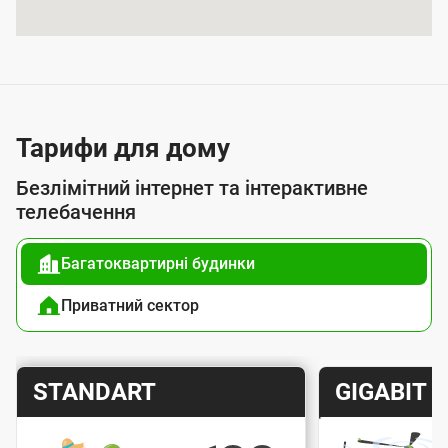
я
п
о
с
л
Тарифи для дому
у
Безлімітний інтернет та інтерактивне
г
телебачення
о
Багатоквартирні будинки
ю
п
Приватний сектор
і
д
Т
Т
STANDART
GIGABIT
к
а
а
л
р
р