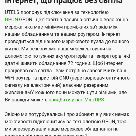
інтернет, що працює без світла
UTELS пропонує підключення за технологією
GPON
.GPON - це гігабітна пасивна оптично-волоконна
мережа, яка має мінімум проміжних зв'язків між
нашим обладнанням та вашим роутером. Інтернет
проводиться від нашого мережевого вузла до вашого
житла. Ми резервуємо наші мережеві вузли за
допомогою потужних акумуляторів та генераторів, які
здатні живити обладнання 72 години. Щоб інтернет
працював без світла - вам потрібно забезпечити ваш
WiFi роутер та пристрій ONU (перетворювач оптичного
сигналу на електричний) власним резервним
живленнямУ кожного вони можуть бути різними, але
Ви завжди можете
придбати у нас Mini UPS
.
Звісно ми потурбувались і про абонентів у яких немає
можливості підключитись за технологією GPON, тож
ми зарезервували наше мережеве обладнання на