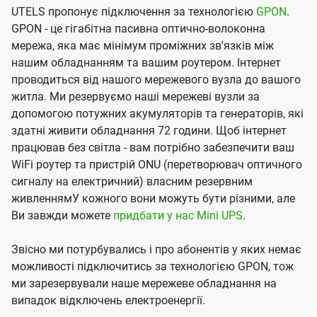
UTELS пропонує підключення за технологією
GPON
.
GPON - це гігабітна пасивна оптично-волоконна
мережа, яка має мінімум проміжних зв'язків між
нашим обладнанням та вашим роутером. Інтернет
проводиться від нашого мережевого вузла до вашого
житла. Ми резервуємо наші мережеві вузли за
допомогою потужних акумуляторів та генераторів, які
здатні живити обладнання 72 години. Щоб інтернет
працював без світла - вам потрібно забезпечити ваш
WiFi роутер та пристрій ONU (перетворювач оптичного
сигналу на електричний) власним резервним
живленнямУ кожного вони можуть бути різними, але
Ви завжди можете
придбати у нас Mini UPS
.
Звісно ми потурбувались і про абонентів у яких немає
можливості підключитись за технологією GPON, тож
ми зарезервували наше мережеве обладнання на
випадок відключень електроенергії.