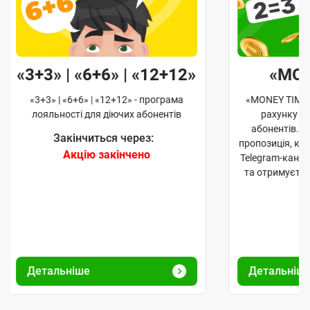
«3+3» | «6+6» | «12+12»
«MO
«3+3» | «6+6» | «12+12» - програма
«MONEY TIME»
лояльності для діючих абонентів
рахунку д
абонентів. 
Закінчиться через:
пропозиція, к
Акцію закінчено
Telegram-кана
та отримуєте
Детальніше
Детальніш