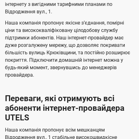
м
м
б
б
інтернету з вигідними тарифними планами по
і
Відродження вул., 1.
а
а
ї
ч
ч
Наша компанія пропонує якісне зʼєднання, помірні
U
е
е
ціни та висококваліфіковану цілодобову службу
t
підтримки абонентів. Наш інтернет-провайдер має
н
н
e
дуже розгалужену мережу, що дозволяє покривати
н
н
більшість вулиць Крюківщини, та постійно розширює
l
я
я
покриття. Підключити домашній інтернет можна у
s
будь-який момент, звернувшись до менеджерів
провайдера.
Переваги, які отримують всі
абоненти інтернет-провайдера
UTELS
Наша компанія пропонує всім мешканцям
Відродження вул., 1 стабільне високошвидкісне