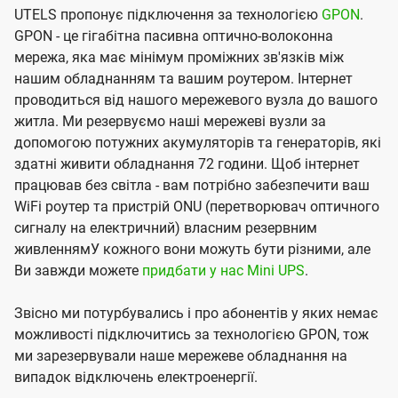
UTELS пропонує підключення за технологією
GPON
.
GPON - це гігабітна пасивна оптично-волоконна
мережа, яка має мінімум проміжних зв'язків між
нашим обладнанням та вашим роутером. Інтернет
проводиться від нашого мережевого вузла до вашого
житла. Ми резервуємо наші мережеві вузли за
допомогою потужних акумуляторів та генераторів, які
здатні живити обладнання 72 години. Щоб інтернет
працював без світла - вам потрібно забезпечити ваш
WiFi роутер та пристрій ONU (перетворювач оптичного
сигналу на електричний) власним резервним
живленнямУ кожного вони можуть бути різними, але
Ви завжди можете
придбати у нас Mini UPS
.
Звісно ми потурбувались і про абонентів у яких немає
можливості підключитись за технологією GPON, тож
ми зарезервували наше мережеве обладнання на
випадок відключень електроенергії.