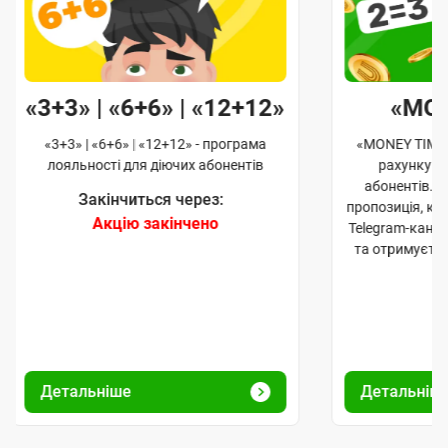
«3+3» | «6+6» | «12+12»
«MO
«3+3» | «6+6» | «12+12» - програма
«MONEY TIME»
лояльності для діючих абонентів
рахунку д
абонентів. 
Закінчиться через:
пропозиція, к
Акцію закінчено
Telegram-кана
та отримуєте
Детальніше
Детальніш