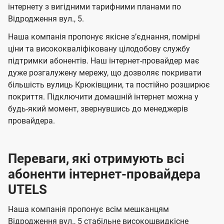
м
м
б
б
інтернету з вигідними тарифними планами по
і
Відродження вул., 5.
а
а
ї
ч
ч
Наша компанія пропонує якісне зʼєднання, помірні
U
е
е
ціни та висококваліфіковану цілодобову службу
t
підтримки абонентів. Наш інтернет-провайдер має
н
н
e
дуже розгалужену мережу, що дозволяє покривати
н
н
більшість вулиць Крюківщини, та постійно розширює
l
я
я
покриття. Підключити домашній інтернет можна у
s
будь-який момент, звернувшись до менеджерів
провайдера.
Переваги, які отримують всі
абоненти інтернет-провайдера
UTELS
Наша компанія пропонує всім мешканцям
Відродження вул., 5 стабільне високошвидкісне