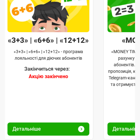
«3+3» | «6+6» | «12+12»
«MO
«3+3» | «6+6» | «12+12» - програма
«MONEY TIME»
лояльності для діючих абонентів
рахунку д
абонентів. 
Закінчиться через:
пропозиція, к
Акцію закінчено
Telegram-кана
та отримуєте
Детальніше
Детальніш