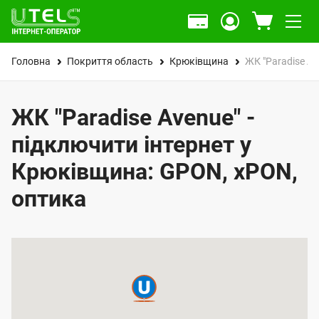
Головна
Покриття область
Крюківщина
ЖК "Paradise Av
ЖК "Paradise Avenue" -
підключити інтернет у
Крюківщина: GPON, xPON,
оптика
К
а
р
т