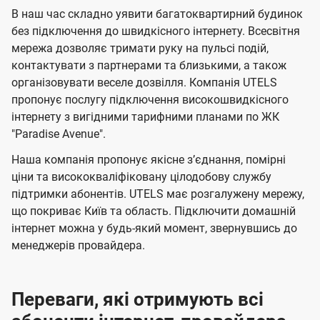
ч
в
в
е
В наш час складно уявити багатоквартирний будинок
о
о
к
н
л
л
н
без підключення до швидкісного інтернету. Всесвітня
т
т
я
с
е
е
мережа дозволяє тримати руку на пульсі подій,
е
е
н
н
і
контактувати з партнерами та близькими, а також
л
л
н
н
організовувати веселе дозвілля. Компанія UTELS
в
я
я
е
е
пропонує послугу підключення високошвидкісного
в
м
м
б
б
інтернету з вигідними тарифними планами по ЖК
і
"Paradise Avenue".
а
а
д
ч
ч
Наша компанія пропонує якісне зʼєднання, помірні
к
е
е
ціни та висококваліфіковану цілодобову службу
підтримки абонентів. UTELS має розгалужену мережу,
о
н
н
що покриває Київ та область. Підключити домашній
н
н
м
інтернет можна у будь-який момент, звернувшись до
я
я
п
менеджерів провайдера.
а
н
Переваги, які отримують всі
і