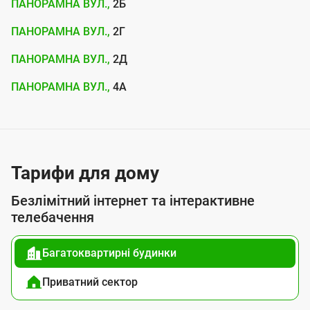
г
ПАНОРАМНА ВУЛ.,
2Б
о
ПАНОРАМНА ВУЛ.,
2Г
ю
ПАНОРАМНА ВУЛ.,
2Д
п
ПАНОРАМНА ВУЛ.,
4А
і
д
к
л
Тарифи для дому
ю
ч
Безлімітний інтернет та інтерактивне
телебачення
е
н
Багатоквартирні будинки
н
я
Приватний сектор
д