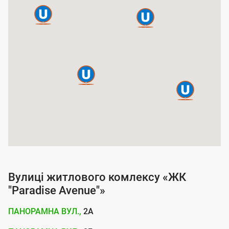
а
п
о
к
р
и
т
т
я
п
о
Вулиці житлового комлексу «ЖК
с
"Paradise Avenue"»
л
ПАНОРАМНА ВУЛ.,
2А
у