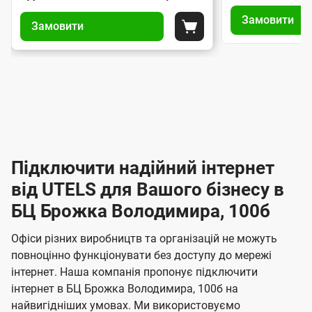
У
У
і
і
о
Замовити
п
Замовити
п
а
а
Покласти до кошика
м
р
р
н
н
а
е
а
т
т
в
в
р
и
и
л
л
п
п
е
і
і
і
і
н
ж
н
д
д
н
і
н
к
к
я
я
Підключити надійний інтернет
л
л
І
з
з
ю
ю
від UTELS для Вашого бізнесу в
н
а
а
ч
ч
м
БЦ Брожка Володимира, 100б
т
м
е
е
о
о
е
н
н
Офіси різних виробництв та організацій не можуть
в
в
н
н
р
повноцінно функціонувати без доступу до мережі
л
л
я
я
інтернет. Наша компанія пропонує підключити
е
н
е
інтернет в БЦ Брожка Володимира, 100б на
н
н
е
найвигідніших умовах. Ми використовуємо
н
н