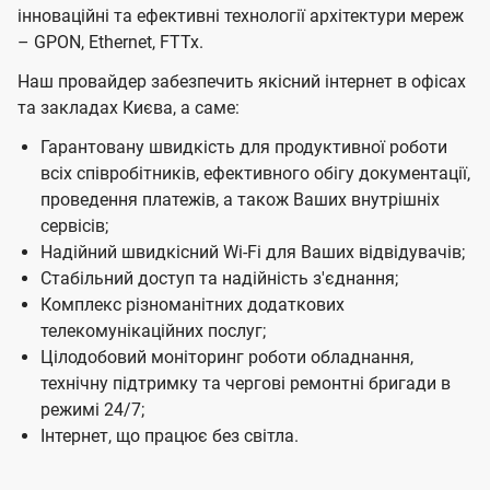
т
інноваційні та ефективні технології архітектури мереж
я
я
Б
– GPON, Ethernet, FTTx.
м
м
і
Наш провайдер забезпечить якісний інтернет в офісах
та закладах Києва, а саме:
з
н
Гарантовану швидкість для продуктивної роботи
всіх співробітників, ефективного обігу документації,
е
проведення платежів, а також Ваших внутрішніх
с
сервісів;
Ц
Надійний швидкісний Wi-Fi для Ваших відвідувачів;
Стабільний доступ та надійність з'єднання;
е
Комплекс різноманітних додаткових
н
телекомунікаційних послуг;
т
Цілодобовий моніторинг роботи обладнання,
р
технічну підтримку та чергові ремонтні бригади в
режимі 24/7;
і
Інтернет, що працює без світла.
в
у