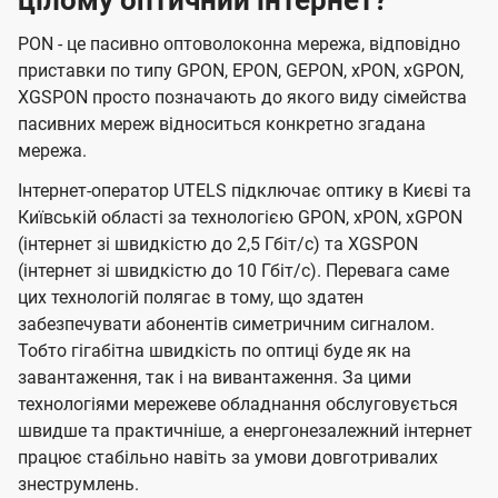
цілому оптичний інтернет?
PON - це пасивно оптоволоконна мережа, відповідно
приставки по типу GPON, EPON, GEPON, xPON, xGPON,
XGSPON просто позначають до якого виду сімейства
пасивних мереж відноситься конкретно згадана
мережа.
Інтернет-оператор UTELS підключає оптику в Києві та
Київській області за технологією GPON, xPON, xGPON
(інтернет зі швидкістю до 2,5 Гбіт/с) та XGSPON
(інтернет зі швидкістю до 10 Гбіт/с). Перевага саме
цих технологій полягає в тому, що здатен
забезпечувати абонентів симетричним сигналом.
Тобто гігабітна швидкість по оптиці буде як на
завантаження, так і на вивантаження. За цими
технологіями мережеве обладнання обслуговується
швидше та практичніше, а енергонезалежний інтернет
працює стабільно навіть за умови довготривалих
знеструмлень.