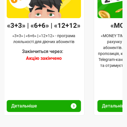
«3+3» | «6+6» | «12+12»
«MO
«3+3» | «6+6» | «12+12» - програма
«MONEY TIME»
лояльності для діючих абонентів
рахунку д
абонентів. 
Закінчиться через:
пропозиція, к
Акцію закінчено
Telegram-кана
та отримуєте
Детальніше
Детальніш