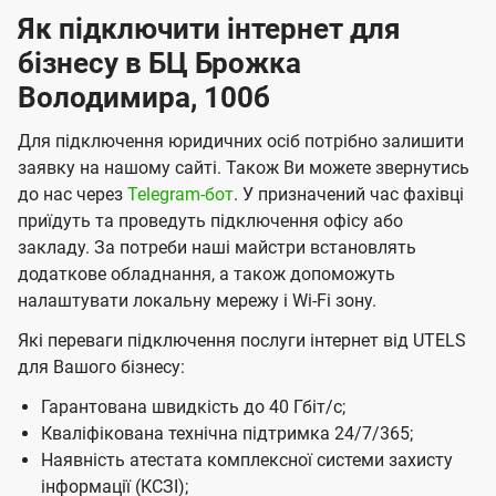
Як підключити інтернет для
К
бізнесу в БЦ Брожка
и
Володимира, 100б
є
в
Для підключення юридичних осіб потрібно залишити
і
заявку на нашому сайті. Також Ви можете звернутись
до нас через
Telegram-бот
. У призначений час фахівці
в
приїдуть та проведуть підключення офісу або
і
закладу. За потреби наші майстри встановлять
д
додаткове обладнання, а також допоможуть
налаштувати локальну мережу і Wі-Fі зону.
к
о
Які переваги підключення послуги інтернет від UTELS
для Вашого бізнесу:
м
п
Гарантована швидкість до 40 Гбіт/с;
Кваліфікована технічна підтримка 24/7/365;
а
Наявність атестата комплексної системи захисту
н
інформації (КСЗІ);