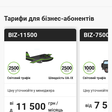
г
о
ю
Тарифи для бізнес-абонентів
п
і
Т
Т
BIZ-11500
BIZ-7500
д
а
а
к
р
р
и
и
л
ф
ф
ю
ч
е
Світовий трафік
Швидкість UA-IX
Світовий трафік
н
Ціну уточнюйте у менеджера
Ціну уточнюйте у
н
В
В
я
7 5
ві
грн /
11 500
а
а
від
д
д
місяць
р
р