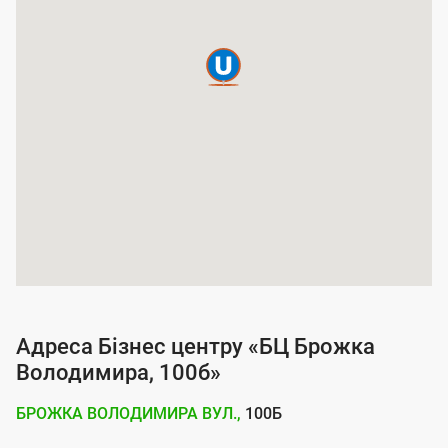
а
п
о
к
р
и
т
т
я
п
о
Адреса Бізнес центру «БЦ Брожка
с
Володимира, 100б»
л
БРОЖКА ВОЛОДИМИРА ВУЛ.,
100Б
у