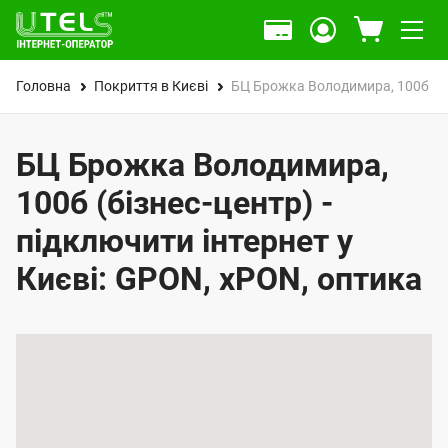
Головна
Покриття в Києві
БЦ Брожка Володимира, 100б
БЦ Брожка Володимира,
100б (бізнес-центр) -
підключити інтернет у
Києві: GPON, xPON, оптика
К
а
р
т