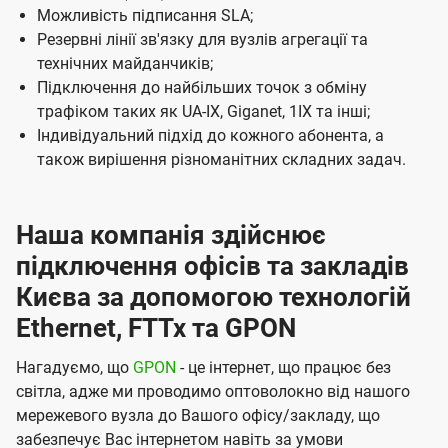
і
Можливість підписання SLA;
Резервні лінії зв'язку для вузлів агрегації та
ї
технічних майданчиків;
U
Підключення до найбільших точок з обміну
t
трафіком таких як UA-IX, Giganet, 1IX та інші;
e
Індивідуальний підхід до кожного абонента, а
також вирішення різноманітних складних задач.
l
s
Наша компанія здійснює
підключення офісів та закладів
Києва за допомогою технологій
Ethernet, FTTx та GPON
Нагадуємо, що
GPON
- це інтернет, що працює без
світла, адже ми проводимо оптоволокно від нашого
мережевого вузла до Вашого офісу/закладу, що
забезпечує Вас інтернетом навіть за умови