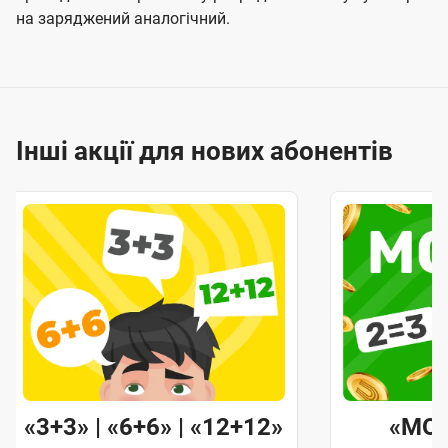
на заряджений аналогічний.
Інші акції для нових абонентів
«3+3» | «6+6» | «12+12»
«MO