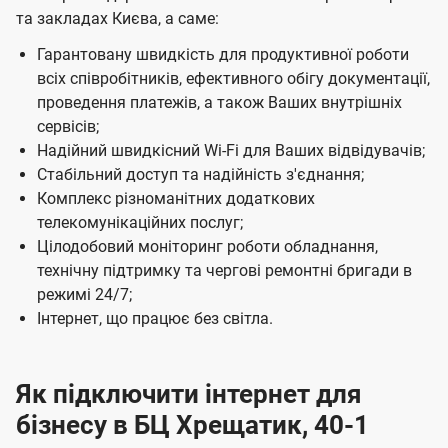
т
та закладах Києва, а саме:
Б
Гарантовану швидкість для продуктивної роботи
і
всіх співробітників, ефективного обігу документації,
з
проведення платежів, а також Ваших внутрішніх
сервісів;
н
Надійний швидкісний Wi-Fi для Ваших відвідувачів;
е
Стабільний доступ та надійність з'єднання;
с
Комплекс різноманітних додаткових
телекомунікаційних послуг;
Ц
Цілодобовий моніторинг роботи обладнання,
е
технічну підтримку та чергові ремонтні бригади в
н
режимі 24/7;
т
Інтернет, що працює без світла.
р
і
Як підключити інтернет для
в
бізнесу в БЦ Хрещатик, 40-1
у