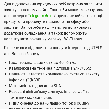
Для підключення юридичних осіб потрібно залишити
К
заявку на нашому сайті. Також Ви можете звернутись
и
до нас через
Telegram-бот
. У призначений час фахівці
є
приїдуть та проведуть підключення офісу або
закладу. За потреби наші майстри встановлять
в
додаткове обладнання, а також допоможуть
і
налаштувати локальну мережу і Wі-Fі зону.
в
Які переваги підключення послуги інтернет від UTELS
і
для Вашого бізнесу:
д
Гарантована швидкість до 40 Гбіт/с;
к
Кваліфікована технічна підтримка 24/7/365;
о
Наявність атестата комплексної системи захисту
інформації (КСЗІ);
м
Можливість підписання SLA;
п
Резервні лінії зв'язку для вузлів агрегації та
а
технічних майданчиків;
Підключення до найбільших точок з обміну
н