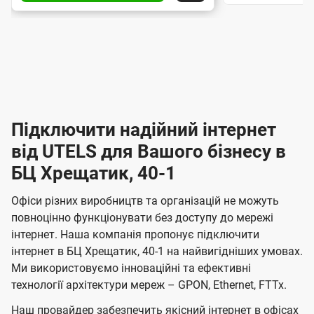
р
н
н
о
а
а
т
т
в
м
в
и
и
л
л
е
п
п
і
і
і
і
р
н
н
д
д
н
е
н
к
к
я
я
ж
Підключити надійний інтернет
л
л
з
з
ю
ю
і
від UTELS для Вашого бізнесу в
а
а
ч
ч
І
м
БЦ Хрещатик, 40-1
м
е
е
о
н
о
н
н
Офіси різних виробництв та організацій не можуть
в
в
т
н
н
повноцінно функціонувати без доступу до мережі
л
л
я
я
е
інтернет. Наша компанія пропонує підключити
е
е
інтернет в БЦ Хрещатик, 40-1 на найвигідніших умовах.
н
р
н
Ми використовуємо інноваційні та ефективні
н
н
н
технології архітектури мереж – GPON, Ethernet, FTTx.
я
я
е
м
м
Наш провайдер забезпечить якісний інтернет в офісах