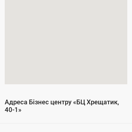
а
п
о
к
р
и
т
т
я
п
о
Адреса Бізнес центру «БЦ Хрещатик,
с
40-1»
л
у