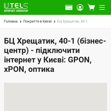
Головна
Покриття в Києві
БЦ Хрещатик, 40-1
БЦ Хрещатик, 40-1 (бізнес-
центр) - підключити
інтернет у Києві: GPON,
xPON, оптика
К
а
р
т