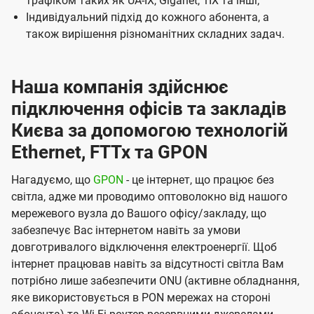
трафіком таких як UA-IX, Giganet, 1IX та інші;
і
Індивідуальний підхід до кожного абонента, а
ї
також вирішення різноманітних складних задач.
U
t
Наша компанія здійснює
e
підключення офісів та закладів
l
Києва за допомогою технологій
s
Ethernet, FTTx та GPON
Нагадуємо, що
GPON
- це інтернет, що працює без
світла, адже ми проводимо оптоволокно від нашого
мережевого вузла до Вашого офісу/закладу, що
забезпечує Вас інтернетом навіть за умови
довготривалого відключення електроенергії. Щоб
інтернет працював навіть за відсутності світла Вам
потрібно лише забезпечити ONU (активне обладнання,
яке використовується в PON мережах на стороні