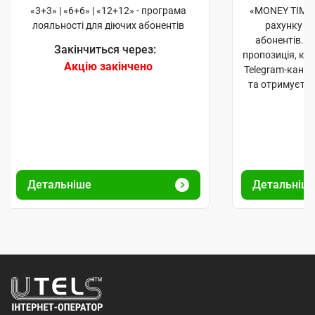
«3+3» | «6+6» | «12+12» - програма
«MONEY TIME»
лояльності для діючих абонентів
рахунку д
абонентів. 
Закінчиться через:
пропозиція, к
Акцію закінчено
Telegram-кана
та отримуєте
Детальніше
Детальніш