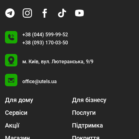
+38 (044) 599-99-52
+38 (093) 170-03-50
U
м. Київ,
вул. Лютеранська, 9/9
A
office@utels.ua
Для дому
Для бізнесу
Сервіси
Послуги
Акції
Підтримка
Магазин
Покриття