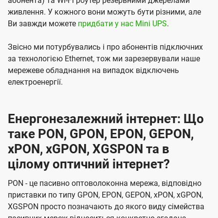
абонента) та Wi-Fi роутер резервними джерелами
живлення. У кожного вони можуть бути різними, але
Ви завжди можете
придбати у нас Mini UPS
.
Звісно ми потурбувались і про абонентів підключних
за технологією Ethernet, тож ми зарезервували наше
мережеве обладнання на випадок відключень
електроенергії.
Енергонезалежний інтернет: Що
таке PON, GPON, EPON, GEPON,
xPON, xGPON, XGSPON та в
цілому оптичний інтернет?
PON - це пасивно оптоволоконна мережа, відповідно
приставки по типу GPON, EPON, GEPON, xPON, xGPON,
XGSPON просто позначають до якого виду сімейства