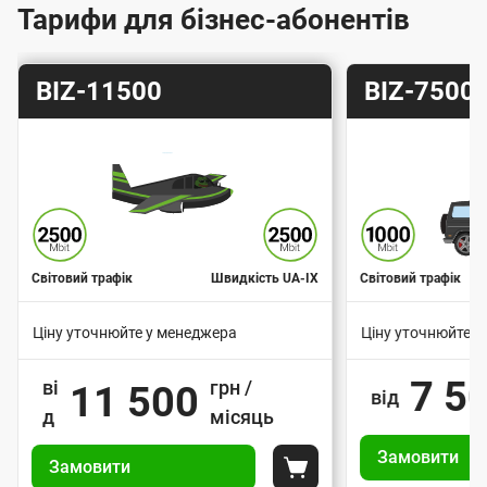
г
Тарифи для бізнес-абонентів
о
ю
Т
Т
BIZ-11500
BIZ-7500
п
а
а
і
р
р
д
и
и
к
ф
ф
л
ю
Світовий трафік
Швидкість UA-IX
Світовий трафік
ч
Ціну уточнюйте у менеджера
Ціну уточнюйте у
е
В
В
н
7 5
ві
грн /
11 500
а
а
від
н
д
місяць
р
р
У
я
У
і
і
Замовити
п
Замовити
п
а
а
д
Покласти до кошика
р