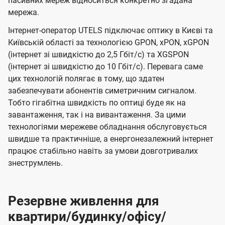
пасивних мереж відноситься конкретно згадана
мережа.
Інтернет-оператор UTELS підключає оптику в Києві та
Київській області за технологією GPON, xPON, xGPON
(інтернет зі швидкістю до 2,5 Гбіт/с) та XGSPON
(інтернет зі швидкістю до 10 Гбіт/с). Перевага саме
цих технологій полягає в тому, що здатен
забезпечувати абонентів симетричним сигналом.
Тобто гігабітна швидкість по оптиці буде як на
завантаження, так і на вивантаження. За цими
технологіями мережеве обладнання обслуговується
швидше та практичніше, а енергонезалежний інтернет
працює стабільно навіть за умови довготривалих
знеструмлень.
Резервне живлення для
квартири/будинку/офісу/