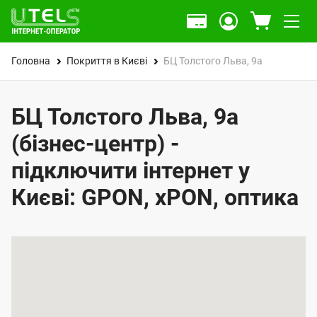
Головна
Покриття в Києві
БЦ Толстого Льва, 9а
БЦ Толстого Льва, 9а
(бізнес-центр) -
підключити інтернет у
Києві: GPON, xPON, оптика
К
а
р
т