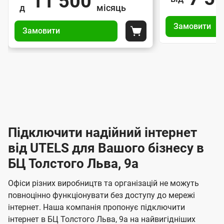
11 500
д
місяць
р
р
о
У
У
і
і
м
Замовити
п
Замовити
п
а
а
Покласти до кошика
р
е
р
н
н
а
а
р
т
т
в
в
и
и
е
л
л
п
п
і
ж
і
і
і
н
і
н
д
д
н
н
к
к
І
я
я
Підключити надійний інтернет
л
л
н
з
з
ю
ю
від UTELS для Вашого бізнесу в
а
т
а
ч
ч
м
БЦ Толстого Льва, 9а
м
е
е
е
о
о
н
н
р
Офіси різних виробництв та організацій не можуть
в
в
н
н
повноцінно функціонувати без доступу до мережі
л
н
л
я
я
інтернет. Наша компанія пропонує підключити
е
е
е
інтернет в БЦ Толстого Льва, 9а на найвигідніших
н
н