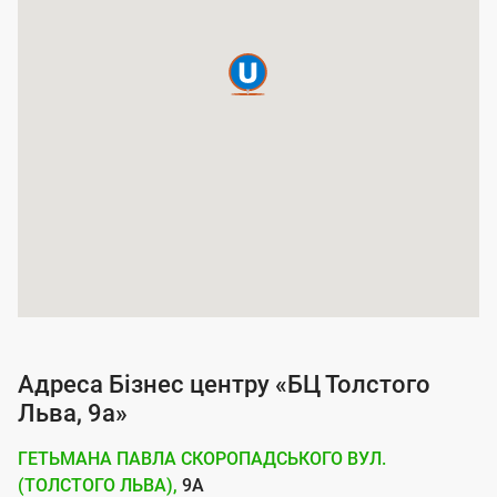
а
п
о
к
р
и
т
т
я
п
о
Адреса Бізнес центру «БЦ Толстого
с
Льва, 9а»
л
ГЕТЬМАНА ПАВЛА СКОРОПАДСЬКОГО ВУЛ.
у
(ТОЛСТОГО ЛЬВА),
9А