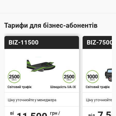
г
о
ю
Тарифи для бізнес-абонентів
п
і
Т
Т
д
BIZ-11500
BIZ-7500
а
а
к
р
р
л
и
и
ю
ф
ф
ч
е
Світовий трафік
Швидкість UA-IX
Світовий трафік
н
н
Ціну уточнюйте у менеджера
Ціну уточнюйте у
я
В
В
7 5
ві
грн /
д
а
а
від