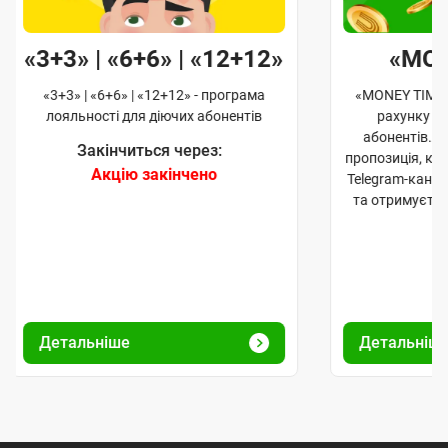
«3+3» | «6+6» | «12+12»
«MO
«3+3» | «6+6» | «12+12» - програма
«MONEY TIME»
лояльності для діючих абонентів
рахунку д
абонентів. 
Закінчиться через:
пропозиція, к
Акцію закінчено
Telegram-кана
та отримуєте
Детальніше
Детальніш