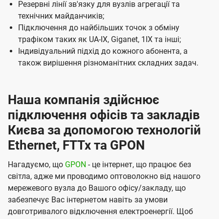
Резервні лінії зв'язку для вузлів агрегації та
і
технічних майданчиків;
ї
Підключення до найбільших точок з обміну
U
трафіком таких як UA-IX, Giganet, 1IX та інші;
t
Індивідуальний підхід до кожного абонента, а
також вирішення різноманітних складних задач.
e
l
s
Наша компанія здійснює
підключення офісів та закладів
Києва за допомогою технологій
Ethernet, FTTx та GPON
Нагадуємо, що
GPON
- це інтернет, що працює без
світла, адже ми проводимо оптоволокно від нашого
мережевого вузла до Вашого офісу/закладу, що
забезпечує Вас інтернетом навіть за умови
довготривалого відключення електроенергії. Щоб