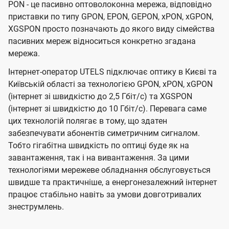
PON - це пасивно оптоволоконна мережа, відповідно
приставки по типу GPON, EPON, GEPON, xPON, xGPON,
XGSPON просто позначають до якого виду сімейства
пасивних мереж відноситься конкретно згадана
мережа.
Інтернет-оператор UTELS підключає оптику в Києві та
Київській області за технологією GPON, xPON, xGPON
(інтернет зі швидкістю до 2,5 Гбіт/с) та XGSPON
(інтернет зі швидкістю до 10 Гбіт/с). Перевага саме
цих технологій полягає в тому, що здатен
забезпечувати абонентів симетричним сигналом.
Тобто гігабітна швидкість по оптиці буде як на
завантаження, так і на вивантаження. За цими
технологіями мережеве обладнання обслуговується
швидше та практичніше, а енергонезалежний інтернет
працює стабільно навіть за умови довготривалих
знеструмлень.