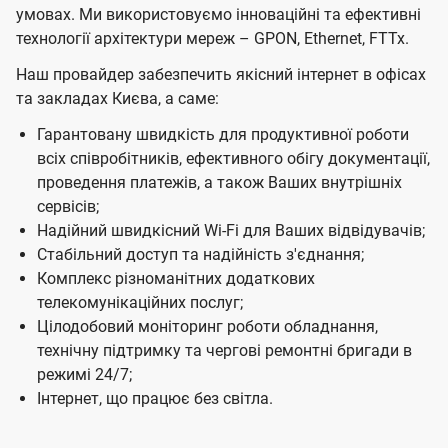
т
умовах. Ми використовуємо інноваційні та ефективні
н
н
Б
технології архітектури мереж – GPON, Ethernet, FTTx.
я
я
м
і
м
Наш провайдер забезпечить якісний інтернет в офісах
та закладах Києва, а саме:
з
н
Гарантовану швидкість для продуктивної роботи
всіх співробітників, ефективного обігу документації,
е
проведення платежів, а також Ваших внутрішніх
с
сервісів;
Ц
Надійний швидкісний Wi-Fi для Ваших відвідувачів;
Стабільний доступ та надійність з'єднання;
е
Комплекс різноманітних додаткових
н
телекомунікаційних послуг;
т
Цілодобовий моніторинг роботи обладнання,
р
технічну підтримку та чергові ремонтні бригади в
режимі 24/7;
і
Інтернет, що працює без світла.
в
у