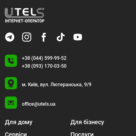
+38 (044) 599-99-52
+38 (093) 170-03-50
U
м. Київ,
вул. Лютеранська, 9/9
A
office@utels.ua
Для дому
Для бізнесу
Сервіси
Послуги