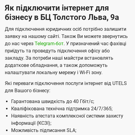
Як підключити інтернет для
К
бізнесу в БЦ Толстого Льва, 9а
и
є
Для підключення юридичних осіб потрібно залишити
в
заявку на нашому сайті. Також Ви можете звернутись
до нас через
Telegram-бот
. У призначений час фахівці
і
приїдуть та проведуть підключення офісу або
в
закладу. За потреби наші майстри встановлять
і
додаткове обладнання, а також допоможуть
налаштувати локальну мережу і Wі-Fі зону.
д
к
Які переваги підключення послуги інтернет від UTELS
для Вашого бізнесу:
о
м
Гарантована швидкість до 40 Гбіт/с;
Кваліфікована технічна підтримка 24/7/365;
п
Наявність атестата комплексної системи захисту
а
інформації (КСЗІ);
н
Можливість підписання SLA;