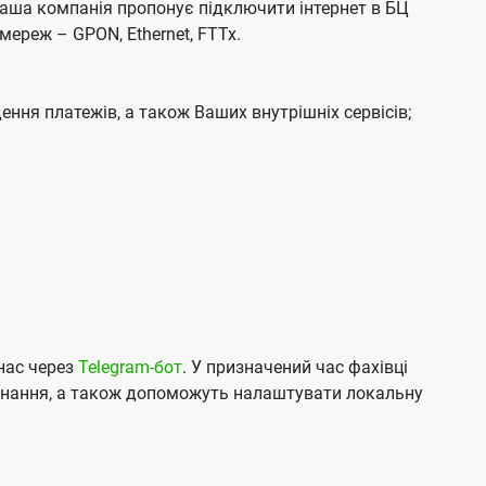
 Наша компанія пропонує підключити інтернет в БЦ
е
е
о
о
мереж – GPON, Ethernet, FTTx.
н
н
в
в
н
н
л
л
я
я
е
е
ення платежів, а також Ваших внутрішніх сервісів;
н
н
н
н
я
я
м
м
нас через
Telegram-бот
. У призначений час фахівці
аднання, а також допоможуть налаштувати локальну