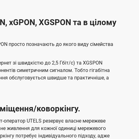
N, xGPON, XGSPON та в цілому
PON просто позначають до якого виду сімейства
ернет зі швидкістю до 2,5 Гбіт/с) та XGSPON
бонентів симетричним сигналом. Тобто гігабітна
ання обслуговується швидше та практичніше, а
міщення/коворкінгу.
рнет-оператор UTELS резервує власне мережеве
вне живлення для кожної одиниці мережевого
інгу потребує індивідуального підходу, адже