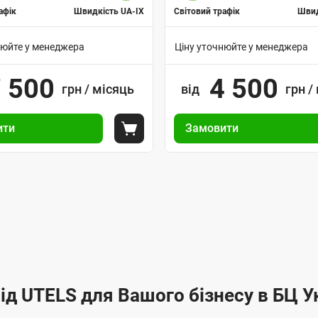
афік
Швидкість UA-IX
Світовий трафік
Швид
нюйте у менеджера
Ціну уточнюйте у менеджера
В
 500
4 500
грн / місяць
а
від
грн /
р
У
і
ити
Замовити
п
ка
Покласти до кошика
а
р
н
а
т
в
и
л
п
і
і
н
д
н
к
я
л
з
ід UTELS для Вашого бізнесу в БЦ Ук
ю
а
ч
м