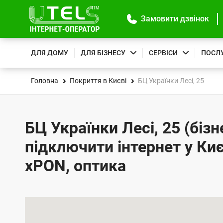
Замовити дзвінок
ДЛЯ ДОМУ
ДЛЯ БІЗНЕСУ
СЕРВІСИ
ПОСЛ
Головна
Покриття в Києві
БЦ Українки Лесі, 25
БЦ Українки Лесі, 25 (бізн
підключити інтернет у Киє
xPON, оптика
К
а