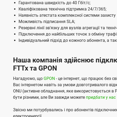
Гарантована швидкість до 40 Гбіт/с;
в
Кваліфікована технічна підтримка 24/7/365;
у
Наявність атестата комплексної системи захисту і
Можливість підписання SLA;
К
Резервні лінії зв'язку для вузлів агрегації та тех
и
Підключення до найбільших точок з обміну трафіком
є
Індивідуальний підхід до кожного абонента, а та
в
і
Наша компанія здійснює підключ
в
FTTx та GPON
і
Нагадуємо, що
GPON
- це інтернет, що працює без 
д
Вас інтернетом навіть за умови довготривалого відк
к
ONU (активне обладнання, яке використовується в 
о
бути різними, але Ви завжди можете
придбати у нас
м
Звісно ми потурбувались і про абонентів підключни
п
електроенергії.