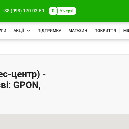
+38 (093) 170-03-50
0
У черзі
УГИ
АКЦІЇ
ПІДТРИМКА
МАГАЗИН
ПОКРИТТЯ
МІ
ес-центр) -
ві: GPON,