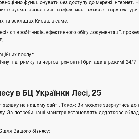
повноцінно функціонувати без доступу до мережі інтернет.
е
о
истовуємо інноваційні та ефективні технології архітектури 
н
в
н
х та закладах Києва, а саме:
л
я
е
іх співробітників, ефективного обігу документації, провед
н
в;
н
я
ційних послуг;
м
чну підтримку та чергові ремонтні бригади в режимі 24/7;
есу в БЦ Українки Лесі, 25
 заявку на нашому сайті. Також Ви можете звернутись до 
аду. За потреби наші майстри встановлять додаткове обл
S для Вашого бізнесу: