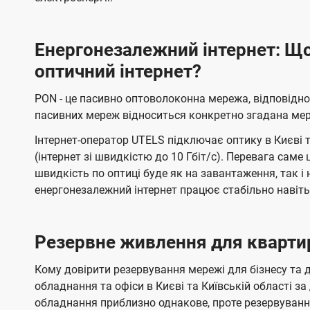
а
н
Енергонезалежний інтернет: Що
і
оптичний інтернет?
ї
U
PON - це пасивно оптоволоконна мережа, відповідн
t
пасивних мереж відноситься конкретно згадана ме
e
Інтернет-оператор UTELS підключає оптику в Києві т
(інтернет зі швидкістю до 10 Гбіт/с). Перевага саме
l
швидкість по оптиці буде як на завантаження, так 
s
енергонезалежний інтернет працює стабільно навіт
Резервне живлення для кварти
Кому довірити резервування мережі для бізнесу та д
обладнання та офіси в Києві та Київській області
обладнання приблизно однакове, проте резервуванн