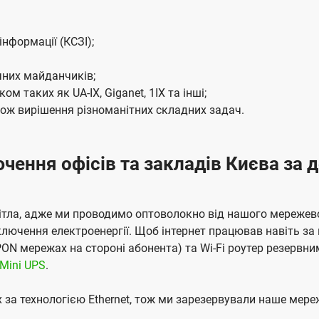
нформації (КСЗІ);
нічних майданчиків;
 таких як UA-IX, Giganet, 1IX та інші;
кож вирішення різноманітних складних задач.
ення офісів та закладів Києва за д
світла, адже ми проводимо оптоволокно від нашого мережев
лючення електроенергії. Щоб інтернет працював навіть за 
PON мережах на стороні абонента) та Wi-Fi роутер резерв
 Mini UPS
.
х за технологією Ethernet, тож ми зарезервували наше ме