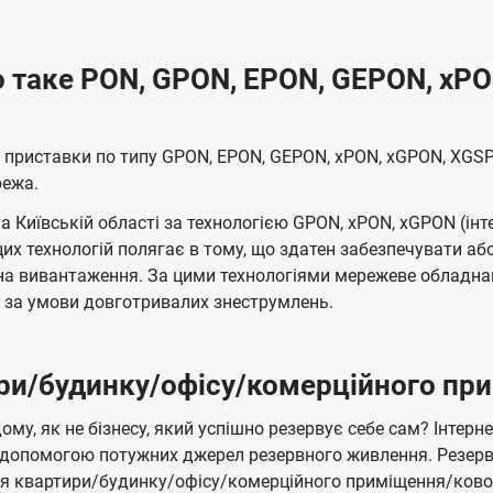
 таке PON, GPON, EPON, GEPON, xPO
о приставки по типу GPON, EPON, GEPON, xPON, xGPON, XGS
режа.
а Київській області за технологією GPON, xPON, xGPON (інт
 цих технологій полягає в тому, що здатен забезпечувати а
і на вивантаження. За цими технологіями мережеве обладн
ь за умови довготривалих знеструмлень.
ри/будинку/офісу/комерційного при
ому, як не бізнесу, який успішно резервує себе сам? Інте
 за допомогою потужних джерел резервного живлення. Резер
я квартири/будинку/офісу/комерційного приміщення/коворк