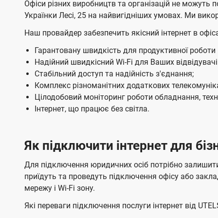
н
Офіси різних виробництв та організацій не можуть 
е
е
о
о
Українки Лесі, 25 на найвигідніших умовах. Ми викор
н
н
е
в
в
н
н
Наш провайдер забезпечить якісний інтернет в офіса
т
л
л
я
я
е
е
Б
Гарантовану швидкість для продуктивної роботи вс
н
н
Надійний швидкісний Wi-Fi для Ваших відвідувачі
і
н
н
Стабільний доступ та надійність з'єднання;
з
я
я
Комплекс різноманітних додаткових телекомуніка
м
м
н
Цілодобовий моніторинг роботи обладнання, техні
Інтернет, що працює без світла.
е
с
Ц
Як підключити інтернет для бізн
е
Для підключення юридичних осіб потрібно залишити
н
приїдуть та проведуть підключення офісу або закл
т
мережу і Wі-Fі зону.
р
Які переваги підключення послуги інтернет від UTEL
і