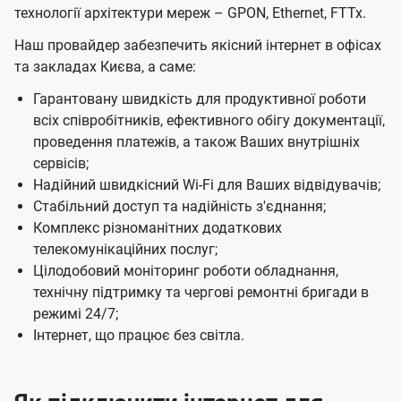
т
технології архітектури мереж – GPON, Ethernet, FTTx.
я
я
Б
м
м
Наш провайдер забезпечить якісний інтернет в офісах
і
та закладах Києва, а саме:
з
Гарантовану швидкість для продуктивної роботи
н
всіх співробітників, ефективного обігу документації,
проведення платежів, а також Ваших внутрішніх
е
сервісів;
с
Надійний швидкісний Wi-Fi для Ваших відвідувачів;
Ц
Стабільний доступ та надійність з'єднання;
Комплекс різноманітних додаткових
е
телекомунікаційних послуг;
н
Цілодобовий моніторинг роботи обладнання,
т
технічну підтримку та чергові ремонтні бригади в
р
режимі 24/7;
Інтернет, що працює без світла.
і
в
у