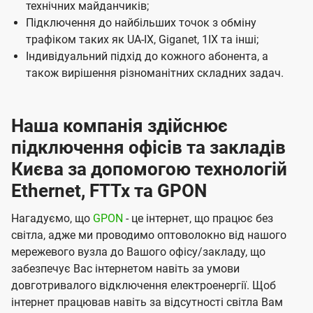
технічних майданчиків;
і
Підключення до найбільших точок з обміну
ї
трафіком таких як UA-IX, Giganet, 1IX та інші;
U
Індивідуальний підхід до кожного абонента, а
t
також вирішення різноманітних складних задач.
e
l
Наша компанія здійснює
s
підключення офісів та закладів
Києва за допомогою технологій
Ethernet, FTTx та GPON
Нагадуємо, що
GPON
- це інтернет, що працює без
світла, адже ми проводимо оптоволокно від нашого
мережевого вузла до Вашого офісу/закладу, що
забезпечує Вас інтернетом навіть за умови
довготривалого відключення електроенергії. Щоб
інтернет працював навіть за відсутності світла Вам