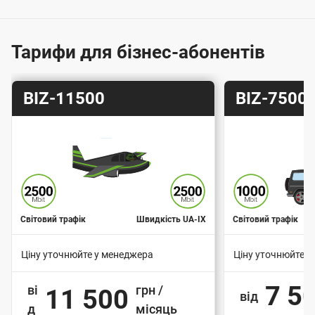
г
о
ю
Тарифи для бізнес-абонентів
п
і
Т
Т
BIZ-11500
BIZ-7500
д
а
а
к
р
р
и
и
л
ф
ф
ю
ч
е
Світовий трафік
Швидкість UA-IX
Світовий трафік
н
Ціну уточнюйте у менеджера
Ціну уточнюйте у
н
В
В
я
7 5
ві
грн /
11 500
а
а
від
д
д
місяць
р
р