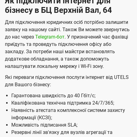
Як підключити інтернет для
К
бізнесу в БЦ Верхній Вал, 64
и
Для підключення юридичних осіб потрібно залишити
є
заявку на нашому сайті. Також Ви можете звернутись
в
до нас через
Telegram-бот
. У призначений час фахівці
приїдуть та проведуть підключення офісу або
і
закладу. За потреби наші майстри встановлять
в
додаткове обладнання, а також допоможуть
і
налаштувати локальну мережу і Wі-Fі зону.
д
Які переваги підключення послуги інтернет від UTELS
к
для Вашого бізнесу:
о
Гарантована швидкість до 40 Гбіт/с;
м
Кваліфікована технічна підтримка 24/7/365;
Наявність атестата комплексної системи захисту
п
інформації (КСЗІ);
а
Можливість підписання SLA;
н
Резервні лінії зв'язку для вузлів агрегації та