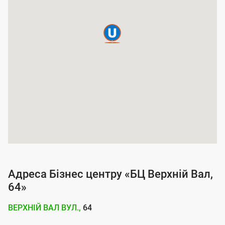
а
п
о
к
р
и
т
т
я
п
о
Адреса Бізнес центру «БЦ Верхній Вал,
с
64»
л
ВЕРХНІЙ ВАЛ ВУЛ.,
64
у