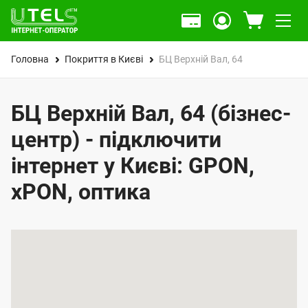
Головна
Покриття в Києві
БЦ Верхній Вал, 64
БЦ Верхній Вал, 64 (бізнес-
центр) - підключити
інтернет у Києві: GPON,
xPON, оптика
К
а
р
т