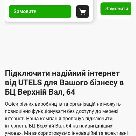
У
У
і
і
о
Замовити
п
Замовити
п
а
а
Покласти до кошика
м
р
р
н
н
а
е
а
т
т
в
в
р
и
и
л
л
п
п
е
і
і
і
і
н
ж
н
д
д
н
і
н
к
к
я
я
Підключити надійний інтернет
л
л
І
з
з
ю
ю
від UTELS для Вашого бізнесу в
н
а
а
ч
ч
м
БЦ Верхній Вал, 64
т
м
е
е
о
о
е
н
н
Офіси різних виробництв та організацій не можуть
в
в
н
н
р
повноцінно функціонувати без доступу до мережі
л
л
я
я
інтернет. Наша компанія пропонує підключити
е
н
е
інтернет в БЦ Верхній Вал, 64 на найвигідніших
н
н
е
умовах. Ми використовуємо інноваційні та ефективні
н
н