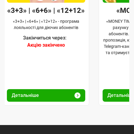
«3+3» | «6+6» | «12+12»
«MO
«3+3» | «6+6» | «12+12» - програма
«MONEY TIME»
лояльності для діючих абонентів
рахунку д
абонентів. 
Закінчиться через:
пропозиція, к
Акцію закінчено
Telegram-кана
та отримуєте
Детальніше
Детальніш