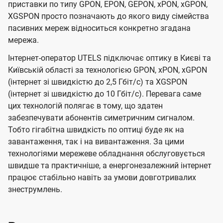
приставки по типу GPON, EPON, GEPON, xPON, xGPON,
XGSPON просто позначають до якого виду сімейства
пасивних мереж відноситься конкретно згадана
мережа.
Інтернет-оператор UTELS підключає оптику в Києві та
Київській області за технологією GPON, xPON, xGPON
(інтернет зі швидкістю до 2,5 Гбіт/с) та XGSPON
(інтернет зі швидкістю до 10 Гбіт/с). Перевага саме
цих технологій полягає в тому, що здатен
забезпечувати абонентів симетричним сигналом.
Тобто гігабітна швидкість по оптиці буде як на
завантаження, так і на вивантаження. За цими
технологіями мережеве обладнання обслуговується
швидше та практичніше, а енергонезалежний інтернет
працює стабільно навіть за умови довготривалих
знеструмлень.