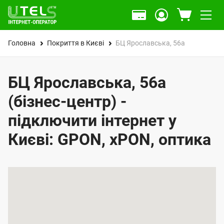
Головна
Покриття в Києві
БЦ Ярославська, 56а
БЦ Ярославська, 56а
(бізнес-центр) -
підключити інтернет у
Києві: GPON, xPON, оптика
К
а
р
т