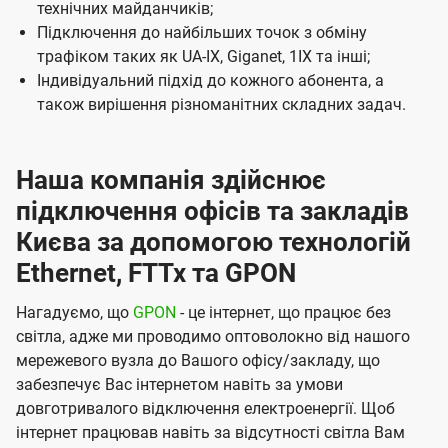
технічних майданчиків;
і
Підключення до найбільших точок з обміну
ї
трафіком таких як UA-IX, Giganet, 1IX та інші;
U
Індивідуальний підхід до кожного абонента, а
t
також вирішення різноманітних складних задач.
e
l
Наша компанія здійснює
s
підключення офісів та закладів
Києва за допомогою технологій
Ethernet, FTTx та GPON
Нагадуємо, що
GPON
- це інтернет, що працює без
світла, адже ми проводимо оптоволокно від нашого
мережевого вузла до Вашого офісу/закладу, що
забезпечує Вас інтернетом навіть за умови
довготривалого відключення електроенергії. Щоб
інтернет працював навіть за відсутності світла Вам