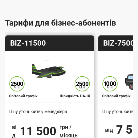
г
о
ю
Тарифи для бізнес-абонентів
п
і
Т
Т
BIZ-11500
BIZ-7500
д
а
а
к
р
р
и
и
л
ф
ф
ю
ч
е
Світовий трафік
Швидкість UA-IX
Світовий трафік
н
Ціну уточнюйте у менеджера
Ціну уточнюйте у
н
В
В
я
7 5
ві
грн /
11 500
а
а
від
д
д
місяць
р
р