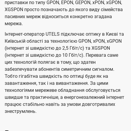
приставки по типу GPON, EPON, GEPON, xPON, xGPON,
XGSPON просто позначають до якого виду сімейства
пасивних мереж відноситься конкретно згадана
мережа.
Інтернет-оператор UTELS підключає оптику в Києві та
Київській області за технологією GPON, xPON, xGPON
(інтернет зі швидкістю до 2,5 Гбіт/с) та XGSPON
(інтернет зі швидкістю до 10 Гбіт/с). Перевага саме
цих технологій полягає в тому, що здатен
забезпечувати абонентів симетричним сигналом.
Тобто гігабітна швидкість по оптиці буде як на
завантаження, так і на вивантаження. За цими
технологіями мережеве обладнання обслуговується
швидше та практичніше, а енергонезалежний інтернет
працює стабільно навіть за умови довготривалих
знеструмлень.