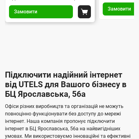
У
У
і
і
о
Замовити
п
Замовити
п
а
а
Покласти до кошика
м
р
р
н
н
а
е
а
т
т
в
в
р
и
и
л
л
п
п
е
і
і
і
і
н
ж
н
д
д
н
і
н
к
к
я
я
Підключити надійний інтернет
л
л
І
з
з
ю
ю
від UTELS для Вашого бізнесу в
н
а
а
ч
ч
м
БЦ Ярославська, 56а
т
м
е
е
о
о
е
н
н
Офіси різних виробництв та організацій не можуть
в
в
н
н
р
повноцінно функціонувати без доступу до мережі
л
л
я
я
інтернет. Наша компанія пропонує підключити
е
н
е
інтернет в БЦ Ярославська, 56а на найвигідніших
н
н
е
умовах. Ми використовуємо інноваційні та ефективні
н
н