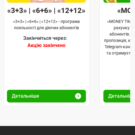
«3+3» | «6+6» | «12+12»
«MO
«3+3» | «6+6» | «12+12» - програма
«MONEY TIME»
лояльності для діючих абонентів
рахунку д
абонентів. 
Закінчиться через:
пропозиція, к
Акцію закінчено
Telegram-кана
та отримуєте
Детальніше
Детальніш