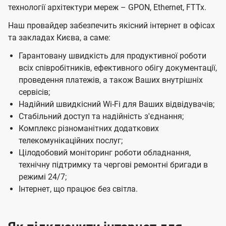
т
технології архітектури мереж – GPON, Ethernet, FTTx.
я
я
Б
м
м
Наш провайдер забезпечить якісний інтернет в офісах
і
та закладах Києва, а саме:
з
Гарантовану швидкість для продуктивної роботи
н
всіх співробітників, ефективного обігу документації,
проведення платежів, а також Ваших внутрішніх
е
сервісів;
с
Надійний швидкісний Wi-Fi для Ваших відвідувачів;
Ц
Стабільний доступ та надійність з'єднання;
Комплекс різноманітних додаткових
е
телекомунікаційних послуг;
н
Цілодобовий моніторинг роботи обладнання,
т
технічну підтримку та чергові ремонтні бригади в
р
режимі 24/7;
Інтернет, що працює без світла.
і
в
у