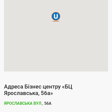
а
п
о
к
р
и
т
т
я
п
о
Адреса Бізнес центру «БЦ
с
Ярославська, 56а»
л
ЯРОСЛАВСЬКА ВУЛ.,
56А
у