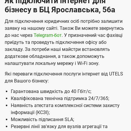
Як підключити інтернет для
К
бізнесу в БЦ Ярославська, 56а
и
Для підключення юридичних осіб потрібно залишити
є
заявку на нашому сайті. Також Ви можете звернутись
в
до нас через
Telegram-бот
. У призначений час фахівці
приїдуть та проведуть підключення офісу або
і
закладу. За потреби наші майстри встановлять
в
додаткове обладнання, а також допоможуть
і
налаштувати локальну мережу і Wі-Fі зону.
д
Які переваги підключення послуги інтернет від UTELS
к
для Вашого бізнесу:
о
Гарантована швидкість до 40 Гбіт/с;
м
Кваліфікована технічна підтримка 24/7/365;
Наявність атестата комплексної системи захисту
п
інформації (КСЗІ);
а
Можливість підписання SLA;
н
Резервні лінії зв'язку для вузлів агрегації та