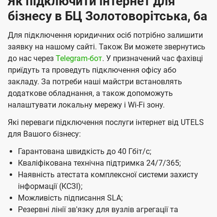
Як підключити інтернет для
К
бізнесу в БЦ Золотоворітська, 6а
и
Для підключення юридичних осіб потрібно залишити
є
заявку на нашому сайті. Також Ви можете звернутись
в
до нас через
Telegram-бот
. У призначений час фахівці
приїдуть та проведуть підключення офісу або
і
закладу. За потреби наші майстри встановлять
в
додаткове обладнання, а також допоможуть
і
налаштувати локальну мережу і Wі-Fі зону.
д
Які переваги підключення послуги інтернет від UTELS
к
для Вашого бізнесу:
о
Гарантована швидкість до 40 Гбіт/с;
м
Кваліфікована технічна підтримка 24/7/365;
Наявність атестата комплексної системи захисту
п
інформації (КСЗІ);
а
Можливість підписання SLA;
н
Резервні лінії зв'язку для вузлів агрегації та