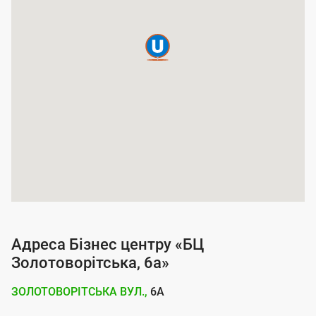
а
п
о
к
р
и
т
т
я
п
о
Адреса Бізнес центру «БЦ
с
Золотоворітська, 6а»
л
ЗОЛОТОВОРІТСЬКА ВУЛ.,
6А
у