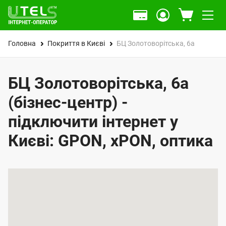
Головна
Покриття в Києві
БЦ Золотоворітська, 6а
БЦ Золотоворітська, 6а
(бізнес-центр) -
підключити інтернет у
Києві: GPON, xPON, оптика
К
а
р
т