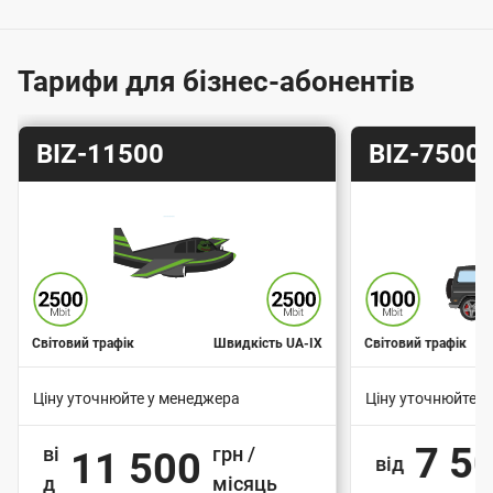
г
о
ю
Тарифи для бізнес-абонентів
п
і
Т
Т
BIZ-11500
BIZ-7500
д
а
а
к
р
р
и
и
л
ф
ф
ю
ч
е
Світовий трафік
Швидкість UA-IX
Світовий трафік
н
Ціну уточнюйте у менеджера
Ціну уточнюйте у
н
В
В
я
7 5
ві
грн /
11 500
а
а
від
д
д
місяць
р
р