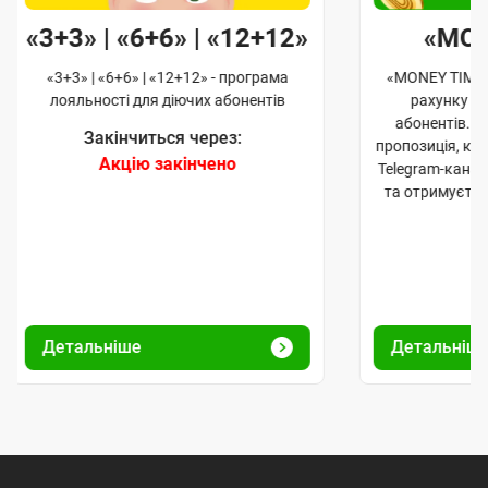
«3+3» | «6+6» | «12+12»
«MO
«3+3» | «6+6» | «12+12» - програма
«MONEY TIME»
лояльності для діючих абонентів
рахунку д
абонентів. 
Закінчиться через:
пропозиція, к
Акцію закінчено
Telegram-кана
та отримуєте
Детальніше
Детальніш