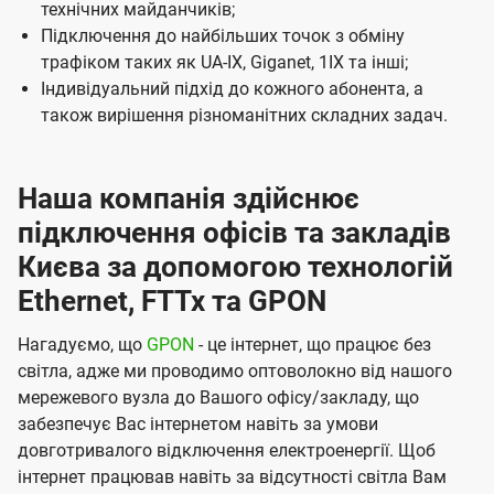
технічних майданчиків;
і
Підключення до найбільших точок з обміну
ї
трафіком таких як UA-IX, Giganet, 1IX та інші;
U
Індивідуальний підхід до кожного абонента, а
t
також вирішення різноманітних складних задач.
e
l
Наша компанія здійснює
s
підключення офісів та закладів
Києва за допомогою технологій
Ethernet, FTTx та GPON
Нагадуємо, що
GPON
- це інтернет, що працює без
світла, адже ми проводимо оптоволокно від нашого
мережевого вузла до Вашого офісу/закладу, що
забезпечує Вас інтернетом навіть за умови
довготривалого відключення електроенергії. Щоб
інтернет працював навіть за відсутності світла Вам