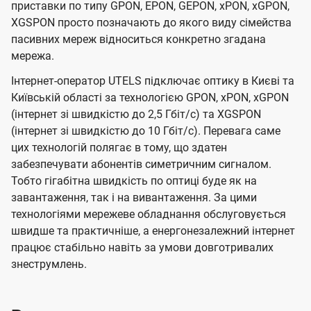
приставки по типу GPON, EPON, GEPON, xPON, xGPON,
XGSPON просто позначають до якого виду сімейства
пасивних мереж відноситься конкретно згадана
мережа.
Інтернет-оператор UTELS підключає оптику в Києві та
Київській області за технологією GPON, xPON, xGPON
(інтернет зі швидкістю до 2,5 Гбіт/с) та XGSPON
(інтернет зі швидкістю до 10 Гбіт/с). Перевага саме
цих технологій полягає в тому, що здатен
забезпечувати абонентів симетричним сигналом.
Тобто гігабітна швидкість по оптиці буде як на
завантаження, так і на вивантаження. За цими
технологіями мережеве обладнання обслуговується
швидше та практичніше, а енергонезалежний інтернет
працює стабільно навіть за умови довготривалих
знеструмлень.