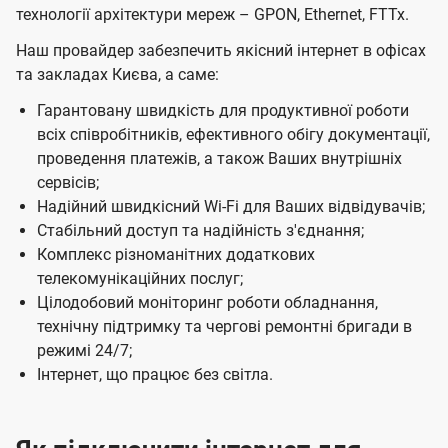
т
технології архітектури мереж – GPON, Ethernet, FTTx.
я
я
Б
м
м
Наш провайдер забезпечить якісний інтернет в офісах
і
та закладах Києва, а саме:
з
Гарантовану швидкість для продуктивної роботи
н
всіх співробітників, ефективного обігу документації,
проведення платежів, а також Ваших внутрішніх
е
сервісів;
с
Надійний швидкісний Wi-Fi для Ваших відвідувачів;
Ц
Стабільний доступ та надійність з'єднання;
Комплекс різноманітних додаткових
е
телекомунікаційних послуг;
н
Цілодобовий моніторинг роботи обладнання,
т
технічну підтримку та чергові ремонтні бригади в
р
режимі 24/7;
Інтернет, що працює без світла.
і
в
у