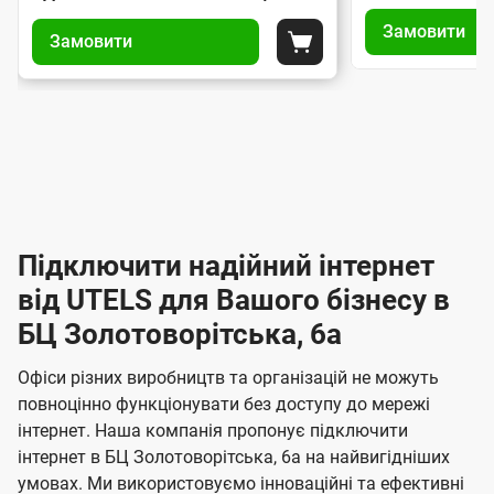
У
У
і
і
о
Замовити
п
Замовити
п
а
а
Покласти до кошика
м
р
р
н
н
а
е
а
т
т
в
в
р
и
и
л
л
п
п
е
і
і
і
і
н
ж
н
д
д
н
і
н
к
к
я
я
Підключити надійний інтернет
л
л
І
з
з
ю
ю
від UTELS для Вашого бізнесу в
н
а
а
ч
ч
м
БЦ Золотоворітська, 6а
т
м
е
е
о
о
е
н
н
Офіси різних виробництв та організацій не можуть
в
в
н
н
р
повноцінно функціонувати без доступу до мережі
л
л
я
я
інтернет. Наша компанія пропонує підключити
е
н
е
інтернет в БЦ Золотоворітська, 6а на найвигідніших
н
н
е
умовах. Ми використовуємо інноваційні та ефективні
н
н