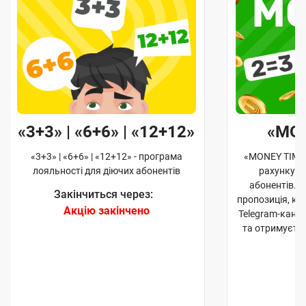
«3+3» | «6+6» | «12+12»
«MO
«3+3» | «6+6» | «12+12» - програма
«MONEY TIME»
лояльності для діючих абонентів
рахунку д
абонентів. 
Закінчиться через:
пропозиція, к
Акцію закінчено
Telegram-кана
та отримуєте