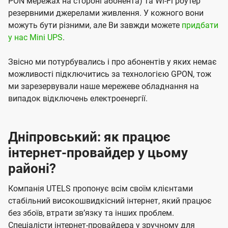
PON мережах на стороні абонента) та Wi-Fi роутер
резервними джерелами живлення. У кожного вони
можуть бути різними, але Ви завжди можете
придбати
у нас Mini UPS
.
Звісно ми потурбувались і про абонентів у яких немає
можливості підключитись за технологією GPON, тож
ми зарезервували наше мережеве обладнання на
випадок відключень електроенергії.
Дніпровський: як працює
інтернет-провайдер у цьому
районі?
Компанія UTELS пропонує всім своїм клієнтами
стабільний високошвидкісний інтернет, який працює
без збоїв, втрати звʼязку та інших проблем.
Спеціалісти інтернет-провайдера у зручному для