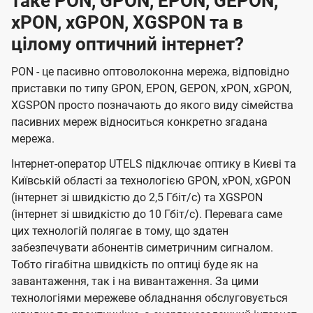
таке PON, GPON, EPON, GEPON,
xPON, xGPON, XGSPON та в
цілому оптичний інтернет?
PON - це пасивно оптоволоконна мережа, відповідно
приставки по типу GPON, EPON, GEPON, xPON, xGPON,
XGSPON просто позначають до якого виду сімейства
пасивних мереж відноситься конкретно згадана
мережа.
Інтернет-оператор UTELS підключає оптику в Києві та
Київській області за технологією GPON, xPON, xGPON
(інтернет зі швидкістю до 2,5 Гбіт/с) та XGSPON
(інтернет зі швидкістю до 10 Гбіт/с). Перевага саме
цих технологій полягає в тому, що здатен
забезпечувати абонентів симетричним сигналом.
Тобто гігабітна швидкість по оптиці буде як на
завантаження, так і на вивантаження. За цими
технологіями мережеве обладнання обслуговується