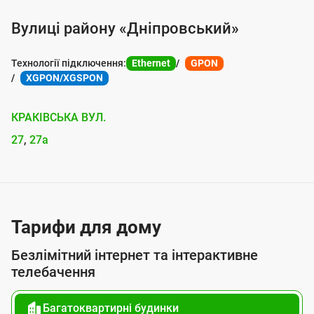
о
Вулиці району «Дніпровський»
с
л
Технології підключення:
Ethernet
GPON
XGPON/XGSPON
у
г
КРАКІВСЬКА ВУЛ.
о
27
27а
ю
п
і
д
Тарифи для дому
к
Безлімітний інтернет та інтерактивне
л
телебачення
ю
ч
Багатоквартирні будинки