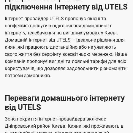
п
н
н
і
н
н
а
а
і
підключення інтернету від UTELS
н
н
д
м
м
о
о
к
ї
я
я
л
Інтернет-провайдер UTELS пропонує якісні та
о
о
ю
г
г
U
ч
професійні послуги з підключення домашнього
в
в
е
о
о
н
t
інтернету, телебачення на вигідних умовах у Києві.
л
л
н
т
т
я
Домашній інтернет від UTELS – ідеальне рішення для
е
е
e
е
е
киян, які працюють дистанційно або не уявляють
н
н
l
л
л
свого життя без серфінгу всесвітньою мережею. Наша
н
н
s
компанія пропонує вигідні та лояльні тарифи для всіх
я
я
е
е
користувачів, що дозволяє задовольнити різноманітні
м
м
б
б
потреби замовників.
а
а
ч
ч
е
е
Переваги домашнього інтернету
н
н
від UTELS
н
н
Зона покриття інтернет-провайдера включає
я
я
Дніпровський район Києва. Кияни, які проживають в