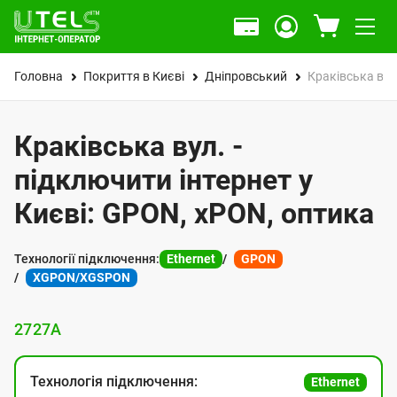
Головна
Покриття в Києві
Дніпровський
Краківська вул
Краківська вул. -
підключити інтернет у
Києві: GPON, xPON, оптика
Технології підключення:
Ethernet
GPON
XGPON/XGSPON
27
27А
Технологія підключення:
Ethernet