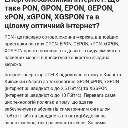
таке PON, GPON, EPON, GEPON,
xPON, xGPON, XGSPON та в
цілому оптичний інтернет?
PON - це пасивно оптоволоконна мережа, відповідно
приставки по типу GPON, EPON, GEPON, xPON, xGPON,
XGSPON просто позначають до якого виду сімейства
пасивних мереж відноситься конкретно згадана
мережа.
Інтернет-оператор UTELS підключає оптику в Києві та
Київській області за технологією GPON, xPON, xGPON
(інтернет зі швидкістю до 2,5 Гбіт/с) та XGSPON
(інтернет зі швидкістю до 10 Гбіт/с). Перевага саме
цих технологій полягає в тому, що здатен
забезпечувати абонентів симетричним сигналом.
Тобто гігабітна швидкість по оптиці буде як на
завантаження, так і на вивантаження. За цими