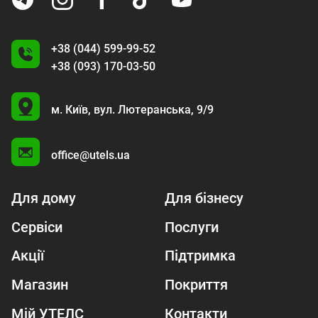
+38 (044) 599-99-52
+38 (093) 170-03-50
U
м. Київ,
вул. Лютеранська, 9/9
A
office@utels.ua
Для дому
Для бізнесу
Сервіси
Послуги
Акції
Підтримка
Магазин
Покриття
Мій УТЕЛС
Контакти