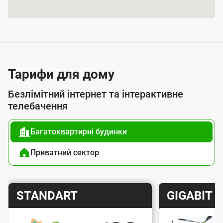
я
п
о
с
л
Тарифи для дому
у
Безлімітний інтернет та інтерактивне
г
телебачення
о
Багатоквартирні будинки
ю
п
Приватний сектор
і
д
Т
Т
STANDART
GIGABIT
к
а
а
л