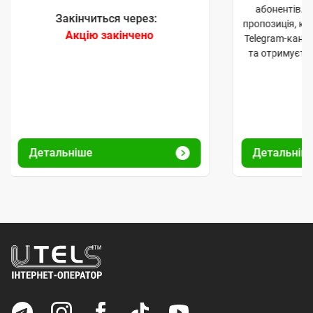
абонентів. 
Закінчиться через:
пропозиція, к
Акцію закінчено
Telegram-кана
та отримуєте
Детальніше
Детальніш