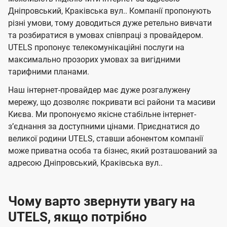
л
л
а
н
н
Дніпровський, Краківська вул.. Компанії пропонують
я
я
е
е
н
різні умови, тому доводиться дуже ретельно вивчати
м
м
б
б
і
та розбиратися в умовах співпраці з провайдером.
а
а
UTELS пропонує телекомунікаційні послуги на
ї
максимально прозорих умовах за вигідними
ч
ч
U
тарифними планами.
е
е
t
н
н
Наш інтернет-провайдер має дуже розгалужену
e
мережу, що дозволяє покривати всі райони та масиви
н
н
l
Києва. Ми пропонуємо якісне стабільне інтернет-
я
я
зʼєднання за доступними цінами. Приєднатися до
s
великої родини UTELS, ставши абонентом компанії
може приватна особа та бізнес, який розташований за
адресою Дніпровський, Краківська вул..
Чому варто звернути увагу на
UTELS, якщо потрібно