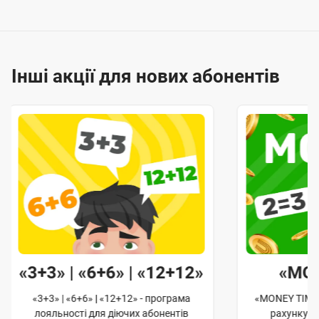
Інші акції для нових абонентів
«3+3» | «6+6» | «12+12»
«MO
«3+3» | «6+6» | «12+12» - програма
«MONEY TIME»
лояльності для діючих абонентів
рахунку д