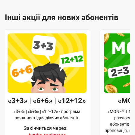
Інші акції для нових абонентів
«3+3» | «6+6» | «12+12»
«MO
«3+3» | «6+6» | «12+12» - програма
«MONEY TIME»
лояльності для діючих абонентів
рахунку д
абонентів. 
Закінчиться через:
пропозиція, к