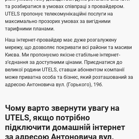
м
м
б
б
і
та розбиратися в умовах співпраці з провайдером.
а
а
UTELS пропонує телекомунікаційні послуги на
ї
максимально прозорих умовах за вигідними
ч
ч
U
тарифними планами.
е
е
t
н
н
Наш інтернет-провайдер має дуже розгалужену
e
мережу, що дозволяє покривати всі райони та масиви
н
н
l
Києва. Ми пропонуємо якісне стабільне інтернет-
я
я
зʼєднання за доступними цінами. Приєднатися до
s
великої родини UTELS, ставши абонентом компанії
може приватна особа та бізнес, який розташований за
адресою Антоновича вул. (Горького), 19б.
Чому варто звернути увагу на
UTELS, якщо потрібно
підключити домашній інтернет
за адресою Антоновича вул.