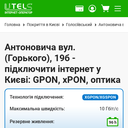
Головна
Покриття в Києві
Голосіївський
Антоновича вул
Антоновича вул.
(Горького), 19б -
підключити інтернет у
Києві: GPON, xPON, оптика
Технологія підключення:
XGPON/XGSPON
Максимальна швидкість:
10 Гбіт/с
Резервне живлення:
96 h