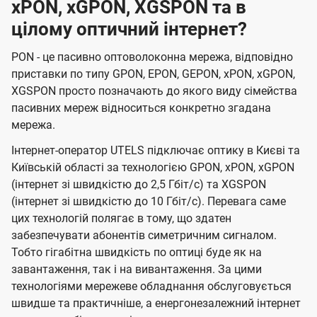
xPON, xGPON, XGSPON та в
цілому оптичний інтернет?
PON - це пасивно оптоволоконна мережа, відповідно
приставки по типу GPON, EPON, GEPON, xPON, xGPON,
XGSPON просто позначають до якого виду сімейства
пасивних мереж відноситься конкретно згадана
мережа.
Інтернет-оператор UTELS підключає оптику в Києві та
Київській області за технологією GPON, xPON, xGPON
(інтернет зі швидкістю до 2,5 Гбіт/с) та XGSPON
(інтернет зі швидкістю до 10 Гбіт/с). Перевага саме
цих технологій полягає в тому, що здатен
забезпечувати абонентів симетричним сигналом.
Тобто гігабітна швидкість по оптиці буде як на
завантаження, так і на вивантаження. За цими
технологіями мережеве обладнання обслуговується
швидше та практичніше, а енергонезалежний інтернет