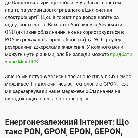
до Вашої квартири, що забезпечує Вас інтернетом
навіть за умови довготривалого відключення
електроенергії. Щоб інтернет працював навіть за
відсутності світла Вам потрібно лише забезпечити
ONU (активне обладнання, яке використовується в
PON мережах на стороні абонента) та Wi-Fi роутер
резервними джерелами живлення. У кожного вони
можуть бути різними, але Ви завжди можете
придбати
у нас Mini UPS
.
Звісно ми потурбувались і про абонентів у яких немає
можливості підключитись за технологією GPON, тож
ми зарезервували наше мережеве обладнання на
випадок відключень електроенергії.
Енергонезалежний інтернет: Що
таке PON, GPON, EPON, GEPON,