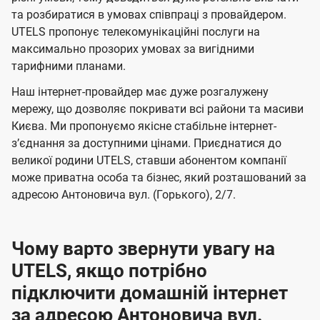
м
м
б
б
і
та розбиратися в умовах співпраці з провайдером.
а
а
UTELS пропонує телекомунікаційні послуги на
ї
максимально прозорих умовах за вигідними
ч
ч
U
тарифними планами.
е
е
t
н
н
Наш інтернет-провайдер має дуже розгалужену
e
мережу, що дозволяє покривати всі райони та масиви
н
н
l
Києва. Ми пропонуємо якісне стабільне інтернет-
я
я
зʼєднання за доступними цінами. Приєднатися до
s
великої родини UTELS, ставши абонентом компанії
може приватна особа та бізнес, який розташований за
адресою Антоновича вул. (Горького), 2/7.
Чому варто звернути увагу на
UTELS, якщо потрібно
підключити домашній інтернет
за адресою Антоновича вул.