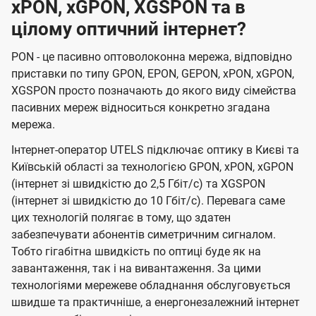
xPON, xGPON, XGSPON та в
цілому оптичний інтернет?
PON - це пасивно оптоволоконна мережа, відповідно
приставки по типу GPON, EPON, GEPON, xPON, xGPON,
XGSPON просто позначають до якого виду сімейства
пасивних мереж відноситься конкретно згадана
мережа.
Інтернет-оператор UTELS підключає оптику в Києві та
Київській області за технологією GPON, xPON, xGPON
(інтернет зі швидкістю до 2,5 Гбіт/с) та XGSPON
(інтернет зі швидкістю до 10 Гбіт/с). Перевага саме
цих технологій полягає в тому, що здатен
забезпечувати абонентів симетричним сигналом.
Тобто гігабітна швидкість по оптиці буде як на
завантаження, так і на вивантаження. За цими
технологіями мережеве обладнання обслуговується
швидше та практичніше, а енергонезалежний інтернет