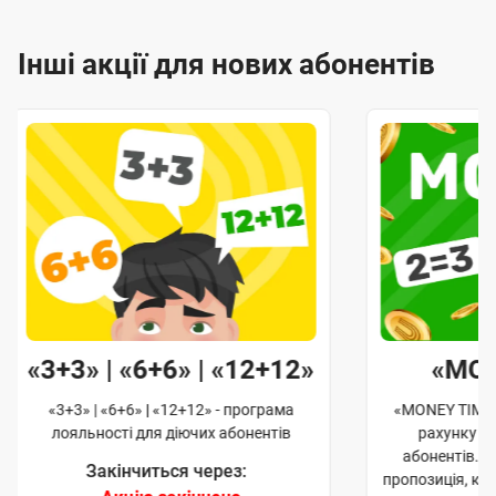
Інші акції для нових абонентів
«3+3» | «6+6» | «12+12»
«MO
«3+3» | «6+6» | «12+12» - програма
«MONEY TIME»
лояльності для діючих абонентів
рахунку д
абонентів. 
Закінчиться через:
пропозиція, к