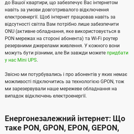
до Вашої квартири, що забезпечує Вас інтернетом
навіть за умови довготривалого відключення
електроенергії. Щоб інтернет працював навіть за
відсутності світла Вам потрібно лише забезпечити
ONU (активне обладнання, яке використовується в
PON мережах на стороні абонента) та Wi-Fi роутер
резервними джерелами живлення. У кожного вони
можуть бути різними, але Ви завжди можете
придбати
у нас Mini UPS
.
Звісно ми потурбувались і про абонентів у яких немає
можливості підключитись за технологією GPON, тож
ми зарезервували наше мережеве обладнання на
випадок відключень електроенергії.
Енергонезалежний інтернет: Що
таке PON, GPON, EPON, GEPON,