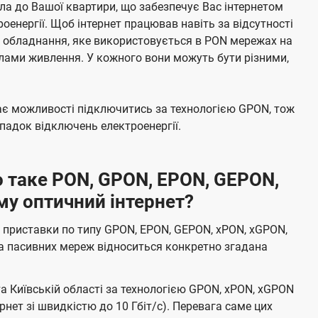
а до Вашої квартири, що забезпечує Вас інтернетом
енергії. Щоб інтернет працював навіть за відсутності
е обладнання, яке використовується в PON мережах на
елами живлення. У кожного вони можуть бути різними,
має можливості підключитись за технологією GPON, тож
адок відключень електроенергії.
 таке PON, GPON, EPON, GEPON,
му оптичний інтернет?
 приставки по типу GPON, EPON, GEPON, xPON, xGPON,
а пасивних мереж відноситься конкретно згадана
та Київській області за технологією GPON, xPON, xGPON
ернет зі швидкістю до 10 Гбіт/с). Перевага саме цих