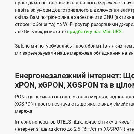
проводимо оптоволокно від нашого мережевого вузл
навіть за умови довготривалого відключення електро
світла Вам потрібно лише забезпечити ONU (активн
стороні абонента) та Wi-Fi роутер резервними джер
але Ви завжди можете
придбати у нас Mini UPS
.
Звісно ми потурбувались і про абонентів у яких не
ми зарезервували наше мережеве обладнання на вип
Енергонезалежний інтернет: Що
xPON, xGPON, XGSPON та в ціло
PON - це пасивно оптоволоконна мережа, відповідно
XGSPON просто позначають до якого виду сімейств
мережа.
Інтернет-оператор UTELS підключає оптику в Києві 
(інтернет зі швидкістю до 2,5 Гбіт/с) та XGSPON (інт