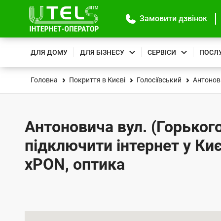
Замовити дзвінок
ДЛЯ ДОМУ
ДЛЯ БІЗНЕСУ
СЕРВІСИ
ПОСЛ
Головна
Покриття в Києві
Голосіївський
Антонови
Антоновича вул. (Горького)
підключити інтернет у Киє
xPON, оптика
К