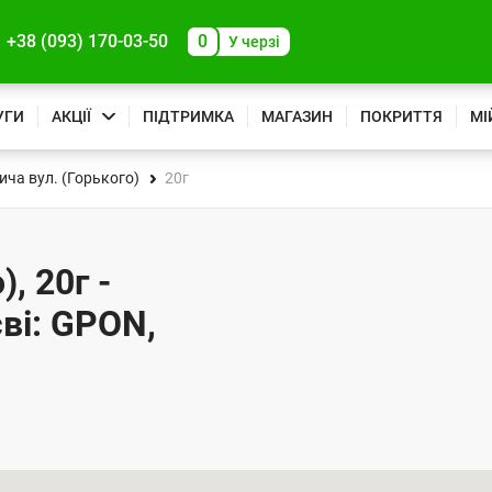
+38 (093) 170-03-50
0
У черзі
УГИ
АКЦІЇ
ПІДТРИМКА
МАГАЗИН
ПОКРИТТЯ
МІ
ча вул. (Горького)
20г
, 20г -
ві: GPON,