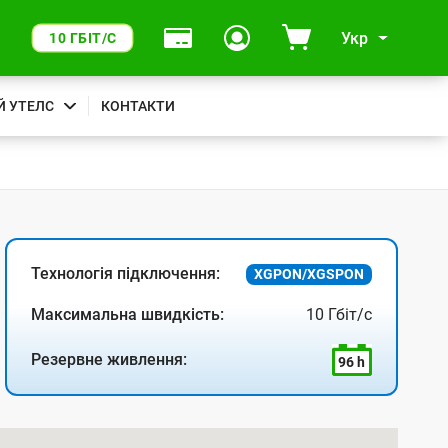
Укр
10 ГБІТ/С
Й УТЕЛС
КОНТАКТИ
Технологія підключення:
XGPON/XGSPON
Максимальна швидкість:
10 Гбіт/с
Резервне живлення:
96 h