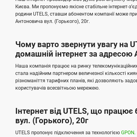
ї
я
я
е
е
Києва. Ми пропонуємо якісне стабільне інтернет-зʼ
U
м
м
б
б
родини UTELS, ставши абонентом компанії може при
t
а
а
Антоновича вул. (Горького), 20г.
e
ч
ч
l
е
е
Чому варто звернути увагу на 
н
н
s
домашній інтернет за адресою А
н
н
я
я
Наша компанія працює на ринку телекомунікаційних 
стала надійним партнером величезної кількості кия
різноманіття тарифних планів, які дозволяють зад
користувачів всесвітньою мережею.
Інтернет від UTELS, що працює 
вул. (Горького), 20г
UTELS пропонує підключення за технологією
GPON
.