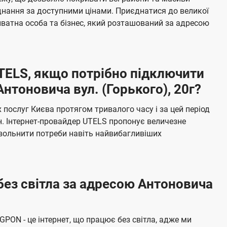
я
е
єднання за доступними цінами. Приєднатися до великої
м
б
ватна особа та бізнес, який розташований за адресою
а
ч
е
UTELS, якщо потрібно підключити
н
нтоновича вул. (Горького), 20г?
н
я
послуг Києва протягом тривалого часу і за цей період
н. Інтернет-провайдер UTELS пропонує величезне
овольнити потреби навіть найвибагливіших
без світла за адресою Антоновича
 GPON - це інтернет, що працює без світла, адже ми