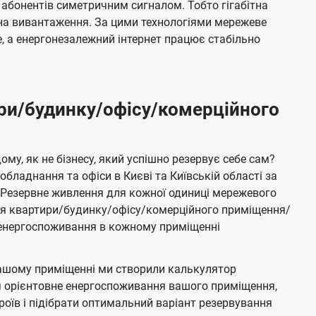
 абонентів симетричним сигналом. Тобто гігабітна
і на вивантаження. За цими технологіями мережеве
 а енергонезалежний інтернет працює стабільно
ри/будинку/офісу/комерційного
му, як не бізнесу, який успішно резервує себе сам?
бладнання та офіси в Києві та Київській області за
Резервне живлення для кожної одиниці мережевого
ня квартири/будинку/офісу/комерційного приміщення/
е енергоспоживання в кожному приміщенні
ашому приміщенні ми створили калькулятор
я орієнтовне енергоспоживання вашого приміщення,
роїв і підібрати оптимальний варіант резервування