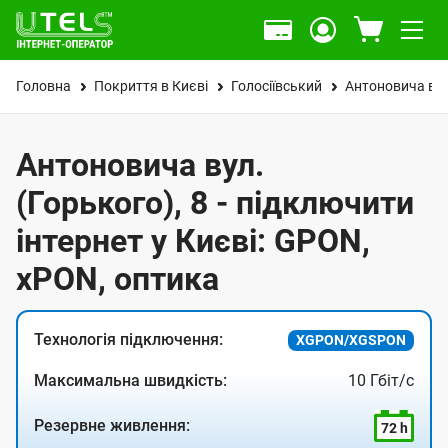
Головна
Покриття в Києві
Голосіївський
Антоновича вул
Антоновича вул.
(Горького), 8 - підключити
інтернет у Києві: GPON,
xPON, оптика
Технологія підключення:
XGPON/XGSPON
Максимальна швидкість:
10 Гбіт/с
Резервне живлення:
72 h