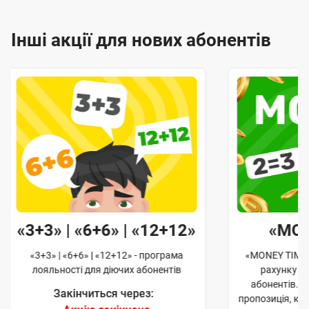
Інші акції для нових абонентів
«3+3» | «6+6» | «12+12»
«MO
«3+3» | «6+6» | «12+12» - програма
«MONEY TIME»
лояльності для діючих абонентів
рахунку д
абонентів. 
Закінчиться через:
пропозиція, к