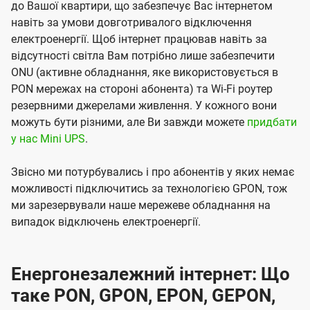
до Вашої квартири, що забезпечує Вас інтернетом
навіть за умови довготривалого відключення
електроенергії. Щоб інтернет працював навіть за
відсутності світла Вам потрібно лише забезпечити
ONU (активне обладнання, яке використовується в
PON мережах на стороні абонента) та Wi-Fi роутер
резервними джерелами живлення. У кожного вони
можуть бути різними, але Ви завжди можете
придбати
у нас Mini UPS
.
Звісно ми потурбувались і про абонентів у яких немає
можливості підключитись за технологією GPON, тож
ми зарезервували наше мережеве обладнання на
випадок відключень електроенергії.
Енергонезалежний інтернет: Що
таке PON, GPON, EPON, GEPON,