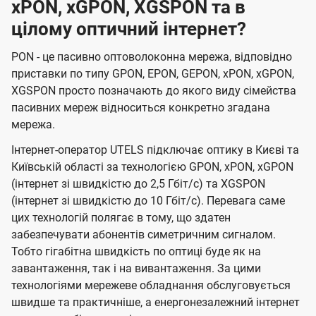
xPON, xGPON, XGSPON та в
цілому оптичний інтернет?
PON - це пасивно оптоволоконна мережа, відповідно
приставки по типу GPON, EPON, GEPON, xPON, xGPON,
XGSPON просто позначають до якого виду сімейства
пасивних мереж відноситься конкретно згадана
мережа.
Інтернет-оператор UTELS підключає оптику в Києві та
Київській області за технологією GPON, xPON, xGPON
(інтернет зі швидкістю до 2,5 Гбіт/с) та XGSPON
(інтернет зі швидкістю до 10 Гбіт/с). Перевага саме
цих технологій полягає в тому, що здатен
забезпечувати абонентів симетричним сигналом.
Тобто гігабітна швидкість по оптиці буде як на
завантаження, так і на вивантаження. За цими
технологіями мережеве обладнання обслуговується
швидше та практичніше, а енергонезалежний інтернет