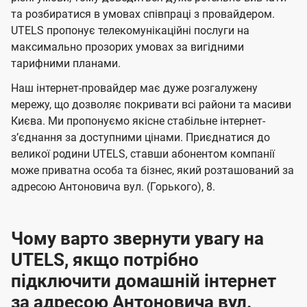
м
м
б
б
і
та розбиратися в умовах співпраці з провайдером.
а
а
UTELS пропонує телекомунікаційні послуги на
ї
максимально прозорих умовах за вигідними
ч
ч
U
тарифними планами.
е
е
t
н
н
Наш інтернет-провайдер має дуже розгалужену
e
мережу, що дозволяє покривати всі райони та масиви
н
н
l
Києва. Ми пропонуємо якісне стабільне інтернет-
я
я
зʼєднання за доступними цінами. Приєднатися до
s
великої родини UTELS, ставши абонентом компанії
може приватна особа та бізнес, який розташований за
адресою Антоновича вул. (Горького), 8.
Чому варто звернути увагу на
UTELS, якщо потрібно
підключити домашній інтернет
за адресою Антоновича вул.