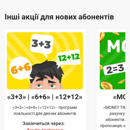
Інші акції для нових абонентів
«3+3» | «6+6» | «12+12»
«MO
«3+3» | «6+6» | «12+12» - програма
«MONEY TIME»
лояльності для діючих абонентів
рахунку д
абонентів. 
Закінчиться через:
пропозиція, к