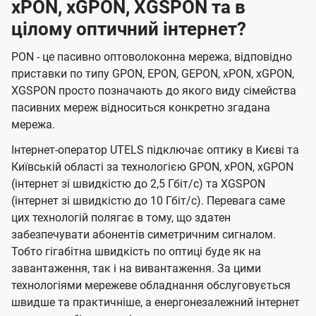
xPON, xGPON, XGSPON та в
цілому оптичний інтернет?
PON - це пасивно оптоволоконна мережа, відповідно
приставки по типу GPON, EPON, GEPON, xPON, xGPON,
XGSPON просто позначають до якого виду сімейства
пасивних мереж відноситься конкретно згадана
мережа.
Інтернет-оператор UTELS підключає оптику в Києві та
Київській області за технологією GPON, xPON, xGPON
(інтернет зі швидкістю до 2,5 Гбіт/с) та XGSPON
(інтернет зі швидкістю до 10 Гбіт/с). Перевага саме
цих технологій полягає в тому, що здатен
забезпечувати абонентів симетричним сигналом.
Тобто гігабітна швидкість по оптиці буде як на
завантаження, так і на вивантаження. За цими
технологіями мережеве обладнання обслуговується
швидше та практичніше, а енергонезалежний інтернет