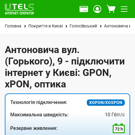
Головна
Покриття в Києві
Голосіївський
Антоновича вул
Антоновича вул.
(Горького), 9 - підключити
інтернет у Києві: GPON,
xPON, оптика
Технологія підключення:
XGPON/XGSPON
Максимальна швидкість:
10 Гбіт/с
Резервне живлення:
72 h