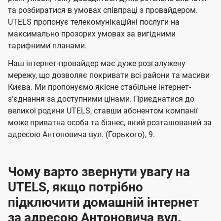
м
м
б
б
і
та розбиратися в умовах співпраці з провайдером.
а
а
UTELS пропонує телекомунікаційні послуги на
ї
максимально прозорих умовах за вигідними
ч
ч
U
тарифними планами.
е
е
t
н
н
Наш інтернет-провайдер має дуже розгалужену
e
мережу, що дозволяє покривати всі райони та масиви
н
н
l
Києва. Ми пропонуємо якісне стабільне інтернет-
я
я
зʼєднання за доступними цінами. Приєднатися до
s
великої родини UTELS, ставши абонентом компанії
може приватна особа та бізнес, який розташований за
адресою Антоновича вул. (Горького), 9.
Чому варто звернути увагу на
UTELS, якщо потрібно
підключити домашній інтернет
за адресою Антоновича вул.