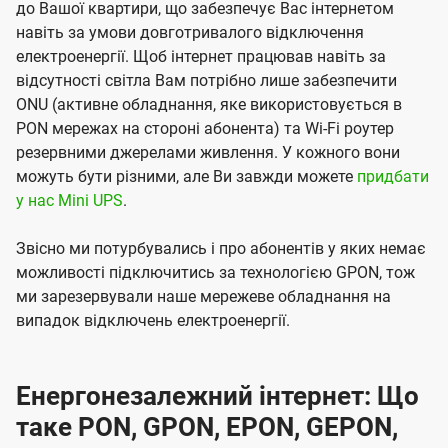
до Вашої квартири, що забезпечує Вас інтернетом
навіть за умови довготривалого відключення
електроенергії. Щоб інтернет працював навіть за
відсутності світла Вам потрібно лише забезпечити
ONU (активне обладнання, яке використовується в
PON мережах на стороні абонента) та Wi-Fi роутер
резервними джерелами живлення. У кожного вони
можуть бути різними, але Ви завжди можете
придбати
у нас Mini UPS
.
Звісно ми потурбувались і про абонентів у яких немає
можливості підключитись за технологією GPON, тож
ми зарезервували наше мережеве обладнання на
випадок відключень електроенергії.
Енергонезалежний інтернет: Що
таке PON, GPON, EPON, GEPON,