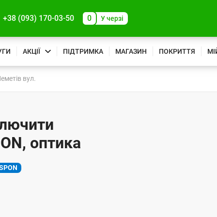
+38 (093) 170-03-50
0
У черзі
УГИ
АКЦІЇ
ПІДТРИМКА
МАГАЗИН
ПОКРИТТЯ
МІ
еметів вул.
ключити
PON, оптика
SPON