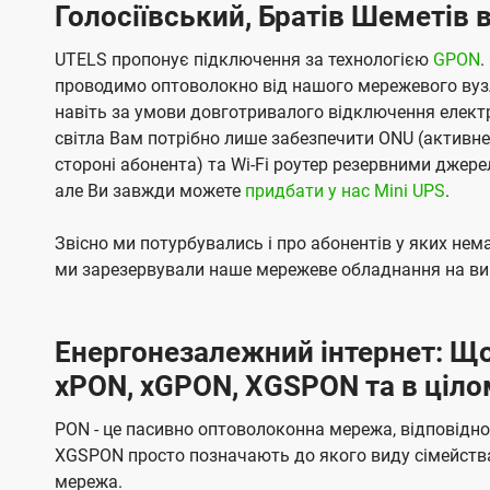
Голосіївський, Братів Шеметів в
UTELS пропонує підключення за технологією
GPON
.
проводимо оптоволокно від нашого мережевого вузл
навіть за умови довготривалого відключення електро
світла Вам потрібно лише забезпечити ONU (активн
стороні абонента) та Wi-Fi роутер резервними джер
але Ви завжди можете
придбати у нас Mini UPS
.
Звісно ми потурбувались і про абонентів у яких не
ми зарезервували наше мережеве обладнання на вип
Енергонезалежний інтернет: Що
xPON, xGPON, XGSPON та в ціло
PON - це пасивно оптоволоконна мережа, відповідно
XGSPON просто позначають до якого виду сімейств
мережа.