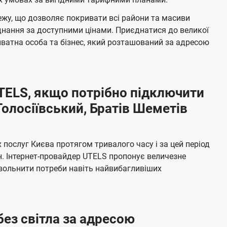
л
н
жу, що дозволяє покривати всі райони та масиви
я
е
єднання за доступними цінами. Приєднатися до великої
м
б
ватна особа та бізнес, який розташований за адресою
а
ч
е
UTELS, якщо потрібно підключити
н
олосіївський, Братів Шеметів
н
я
послуг Києва протягом тривалого часу і за цей період
н. Інтернет-провайдер UTELS пропонує величезне
овольнити потреби навіть найвибагливіших
без світла за адресою