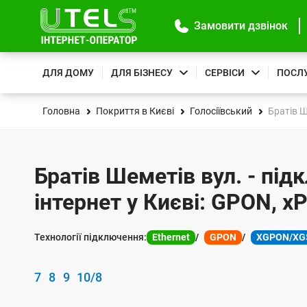
Замовити дзвінок
ДЛЯ ДОМУ
ДЛЯ БІЗНЕСУ
СЕРВІСИ
ПОСЛ
Головна
Покриття в Києві
Голосіївський
Братів Ш
Братів Шеметів вул. - під
інтернет у Києві: GPON, x
Технології підключення:
Ethernet
GPON
XGPON/XG
7
8
9
10/8