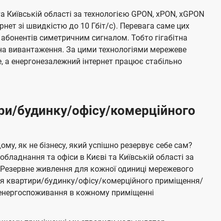
та Київській області за технологією GPON, xPON, xGPON
ернет зі швидкістю до 10 Гбіт/с). Перевага саме цих
 абонентів симетричним сигналом. Тобто гігабітна
і на вивантаження. За цими технологіями мережеве
 а енергонезалежний інтернет працює стабільно
ри/будинку/офісу/комерційного
му, як не бізнесу, який успішно резервує себе сам?
бладнання та офіси в Києві та Київській області за
Резервне живлення для кожної одиниці мережевого
ня квартири/будинку/офісу/комерційного приміщення/
е енергоспоживання в кожному приміщенні