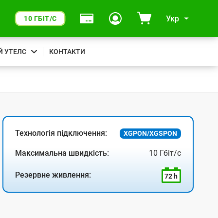
Укр
10 ГБІТ/С
Й УТЕЛС
КОНТАКТИ
Технологія підключення:
XGPON/XGSPON
Максимальна швидкість:
10 Гбіт/с
Резервне живлення:
72 h