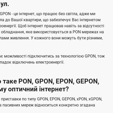
ул.
 GPON - це інтернет, що працює без світла, адже ми
а до Вашої квартири, що забезпечує Вас інтернетом
енергії. Щоб інтернет працював навіть за відсутності
е обладнання, яке використовується в PON мережах на
елами живлення. У кожного вони можуть бути різними,
має можливості підключитись за технологією GPON, тож
адок відключень електроенергії.
 таке PON, GPON, EPON, GEPON,
му оптичний інтернет?
 приставки по типу GPON, EPON, GEPON, xPON, xGPON,
а пасивних мереж відноситься конкретно згадана