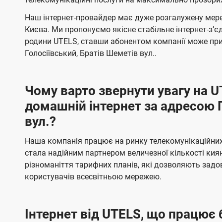
і
л
л
н
н
ї
Наш інтернет-провайдер має дуже розгалужену мере
я
я
е
е
Києва. Ми пропонуємо якісне стабільне інтернет-зʼ
U
м
м
б
б
родини UTELS, ставши абонентом компанії може при
t
а
а
Голосіївський, Братів Шеметів вул..
e
ч
ч
l
е
е
Чому варто звернути увагу на 
н
н
s
домашній інтернет за адресою Г
н
н
вул.?
я
я
Наша компанія працює на ринку телекомунікаційних 
стала надійним партнером величезної кількості кия
різноманіття тарифних планів, які дозволяють зад
користувачів всесвітньою мережею.
Інтернет від UTELS, що працює 